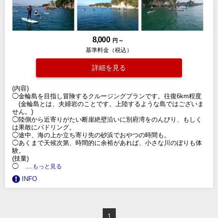
8,000
円 ～
基準料金（税込）
詳細を見る
(内容)
◯金輪島を目指し冒険するクルージングプランです。往復6km程度
(金輪島とは、夫婦岩のことです。上陸するような島ではございま
せん。)
◯陸側から近寄りがたい断崖絶壁沿いに別府湾をのんびり、もしく
は果敢にパドリング。
◯途中、海の上か立ち寄り先の砂浜でおやつの時間も。
◯あくまで天候次第、時間的に余裕があれば、小さな川のぼりも体
験。
(技量)
◯
.....もっと見る
INFO
1