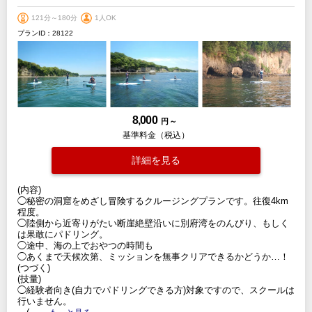
121分～180分
1人OK
プランID：28122
8,000
円 ～
基準料金（税込）
詳細を見る
(内容)
◯秘密の洞窟をめざし冒険するクルージングプランです。往復4km
程度。
◯陸側から近寄りがたい断崖絶壁沿いに別府湾をのんびり、もしく
は果敢にパドリング。
◯途中、海の上でおやつの時間も
◯あくまで天候次第、ミッションを無事クリアできるかどうか…！
(つづく)
(技量)
◯経験者向き(自力でパドリングできる方)対象ですので、スクールは
行いません。