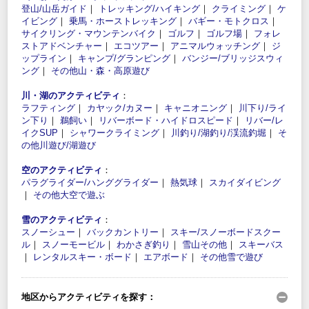
登山/山岳ガイド
｜
トレッキング/ハイキング
｜
クライミング
｜
ケ
イビング
｜
乗馬・ホーストレッキング
｜
バギー・モトクロス
｜
サイクリング・マウンテンバイク
｜
ゴルフ
｜
ゴルフ場
｜
フォレ
ストアドベンチャー
｜
エコツアー
｜
アニマルウォッチング
｜
ジ
ップライン
｜
キャンプ/グランピング
｜
バンジー/ブリッジスウィ
ング
｜
その他山・森・高原遊び
川・湖のアクティビティ
：
ラフティング
｜
カヤック/カヌー
｜
キャニオニング
｜
川下り/ライ
ン下り
｜
鵜飼い
｜
リバーボード・ハイドロスピード
｜
リバー/レ
イクSUP
｜
シャワークライミング
｜
川釣り/湖釣り/渓流釣堀
｜
そ
の他川遊び/湖遊び
空のアクティビティ
：
パラグライダー/ハンググライダー
｜
熱気球
｜
スカイダイビング
｜
その他大空で遊ぶ
雪のアクティビティ
：
スノーシュー
｜
バックカントリー
｜
スキー/スノーボードスクー
ル
｜
スノーモービル
｜
わかさぎ釣り
｜
雪山その他
｜
スキーバス
｜
レンタルスキー・ボード
｜
エアボード
｜
その他雪で遊び
地区からアクティビティを探す：