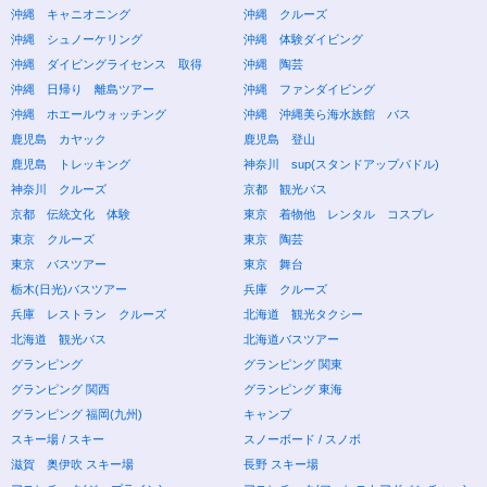
沖縄 キャニオニング
沖縄 クルーズ
沖縄 シュノーケリング
沖縄 体験ダイビング
沖縄 ダイビングライセンス 取得
沖縄 陶芸
沖縄 日帰り 離島ツアー
沖縄 ファンダイビング
沖縄 ホエールウォッチング
沖縄 沖縄美ら海水族館 バス
鹿児島 カヤック
鹿児島 登山
鹿児島 トレッキング
神奈川 sup(スタンドアップパドル)
神奈川 クルーズ
京都 観光バス
京都 伝統文化 体験
東京 着物他 レンタル コスプレ
東京 クルーズ
東京 陶芸
東京 バスツアー
東京 舞台
栃木(日光)バスツアー
兵庫 クルーズ
兵庫 レストラン クルーズ
北海道 観光タクシー
北海道 観光バス
北海道バスツアー
グランピング
グランピング 関東
グランピング 関西
グランピング 東海
グランピング 福岡(九州)
キャンプ
スキー場 / スキー
スノーボード / スノボ
滋賀 奥伊吹 スキー場
長野 スキー場