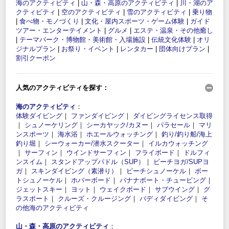
海のアクティビティ
|
山・森・高原のアクティビティ
|
川・湖のア
クティビティ
|
空のアクティビティ
|
雪のアクティビティ
|
乗り物
|
食べ物・モノづくり
|
文化・屋内スポーツ・ゲーム体験
|
ガイド
ツアー・エンターテイメント
|
グルメ
|
エステ・温泉・その他癒し
|
テーマパーク・博物館・美術館・入場施設
|
伝統文化体験
|
オリ
ジナルプラン
|
お祭り・イベント
|
レンタカー
|
団体向けプラン
|
割引クーポン
人気のアクティビティを探す：
海のアクティビティ
：
体験ダイビング
｜
ファンダイビング
｜
ダイビングライセンス取得
｜
シュノーケリング
｜
シーカヤック/カヌー
｜
パラセール
｜
マリ
ンスポーツ
｜
海水浴
｜
ホエールウォッチング
｜
釣り/釣り船/海上
釣り堀
｜
シーウォーカー/潜水スクーター
｜
イルカウォッチング
｜
サーフィン
｜
ウインドサーフィン
｜
フライボード
｜
ドルフィ
ンスイム
｜
スタンドアップパドル（SUP）
｜
ビーチヨガ/SUPヨ
ガ
｜
スキンダイビング（素潜り）
｜
ビーチシュノーケル
｜
ボー
トシュノーケル
｜
ホバーボード
｜
バナナボート・チュービング
｜
ジェットスキー
｜
ヨット
｜
ウェイクボード
｜
サブウイング
｜
グ
ラスボート
｜
クルーズ・クルージング
｜
バディダイビング
｜
そ
の他海のアクティビティ
山・森・高原のアクティビティ
：