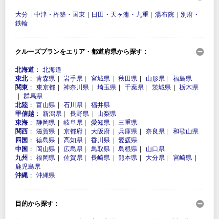
大分
｜
中津・杵築・国東
｜
日田・天ヶ瀬・九重
｜
湯布院
｜
別府・
鉄輪
クルーズプランをエリア・都道府県から探す：
北海道
：
北海道
東北
：
青森県
｜
岩手県
｜
宮城県
｜
秋田県
｜
山形県
｜
福島県
関東
：
東京都
｜
神奈川県
｜
埼玉県
｜
千葉県
｜
茨城県
｜
栃木県
｜
群馬県
北陸
：
富山県
｜
石川県
｜
福井県
甲信越
：
新潟県
｜
長野県
｜
山梨県
東海
：
静岡県
｜
岐阜県
｜
愛知県
｜
三重県
関西
：
滋賀県
｜
京都府
｜
大阪府
｜
兵庫県
｜
奈良県
｜
和歌山県
四国
：
徳島県
｜
高知県
｜
香川県
｜
愛媛県
中国
：
岡山県
｜
広島県
｜
鳥取県
｜
島根県
｜
山口県
九州
：
福岡県
｜
佐賀県
｜
長崎県
｜
熊本県
｜
大分県
｜
宮崎県
｜
鹿児島県
沖縄
：
沖縄県
目的から探す：