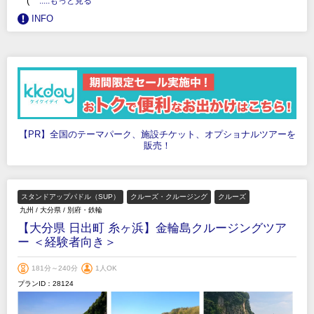
(
.....もっと見る
INFO
【PR】全国のテーマパーク、施設チケット、オプショナルツアーを
販売！
スタンドアップパドル（SUP）
クルーズ・クルージング
クルーズ
九州
/
大分県
/
別府・鉄輪
【大分県 日出町 糸ヶ浜】金輪島クルージングツア
ー ＜経験者向き＞
181分～240分
1人OK
プランID：28124