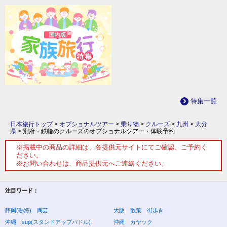
特集一覧
日本旅行トップ
>
オプショナルツアー
>
乗り物
>
クルーズ
>
九州
>
大分
県
>
別府・鉄輪のクルーズのオプショナルツアー・体験予約
※掲載中の商品の詳細は、各提供元サイトにてご確認、ご予約く
ださい。
※お問い合わせは、商品提供元へご連絡ください。
注目ワード：
静岡(熱海) 陶芸
大阪 散策 街歩き
沖縄 sup(スタンドアップパドル)
沖縄 カヤック