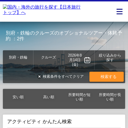
別府・鉄輪のクルーズのオプショナルツアー・体験予
約
：2件
2026年8
絞り込みから
別府・鉄輪
クルーズ
月14日
探す
(金)
検索する
検索条件をすべてクリア
所要時間が短
所要時間が長
安い順
高い順
い順
い順
アクティビティ かんたん検索