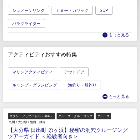
シュノーケリング
カヌー・カヤック
SUP
パラグライダー
もっと見る
アクティビティおすすめ特集
マリンアクティビティ
アウトドア
キャンプ・グランピング
海釣り・船釣り
もっと見る
スタンドアップパドル（SUP）
クルーズ・クルージング
クルーズ
九州
/
大分県
/
別府・鉄輪
【大分県 日出町 糸ヶ浜】秘密の洞穴クルージング
ツアーガイド ＜経験者向き＞