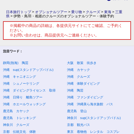
日本旅行トップ
>
オプショナルツアー
>
乗り物
>
クルーズ
>
東海
>
三重
県
>
伊勢・鳥羽・相差のクルーズのオプショナルツアー・体験予約
※掲載中の商品の詳細は、各提供元サイトにてご確認、ご予約く
ださい。
※お問い合わせは、商品提供元へご連絡ください。
注目ワード：
静岡(熱海) 陶芸
大阪 散策 街歩き
沖縄 sup(スタンドアップパドル)
沖縄 カヤック
沖縄 キャニオニング
沖縄 クルーズ
沖縄 シュノーケリング
沖縄 体験ダイビング
沖縄 ダイビングライセンス 取得
沖縄 陶芸
沖縄 日帰り 離島ツアー
沖縄 ファンダイビング
沖縄 ホエールウォッチング
沖縄 沖縄美ら海水族館 バス
鹿児島 カヤック
鹿児島 登山
鹿児島 トレッキング
神奈川 sup(スタンドアップパドル)
神奈川 クルーズ
京都 観光バス
京都 伝統文化 体験
東京 着物他 レンタル コスプレ