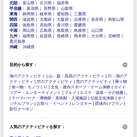
北陸
：
富山県
｜
石川県
｜
福井県
甲信越
：
新潟県
｜
長野県
｜
山梨県
東海
：
静岡県
｜
岐阜県
｜
愛知県
｜
三重県
関西
：
滋賀県
｜
京都府
｜
大阪府
｜
兵庫県
｜
奈良県
｜
和歌山県
四国
：
徳島県
｜
高知県
｜
香川県
｜
愛媛県
中国
：
岡山県
｜
広島県
｜
鳥取県
｜
島根県
｜
山口県
九州
：
福岡県
｜
佐賀県
｜
長崎県
｜
熊本県
｜
大分県
｜
宮崎県
｜
鹿児島県
沖縄
：
沖縄県
目的から探す：
海のアクティビティ
|
山・森・高原のアクティビティ
|
川・湖のア
クティビティ
|
空のアクティビティ
|
雪のアクティビティ
|
乗り物
|
食べ物・モノづくり
|
文化・屋内スポーツ・ゲーム体験
|
ガイド
ツアー・エンターテイメント
|
グルメ
|
エステ・温泉・その他癒し
|
テーマパーク・博物館・美術館・入場施設
|
伝統文化体験
|
オリ
ジナルプラン
|
お祭り・イベント
|
レンタカー
|
団体向けプラン
|
割引クーポン
人気のアクティビティを探す：