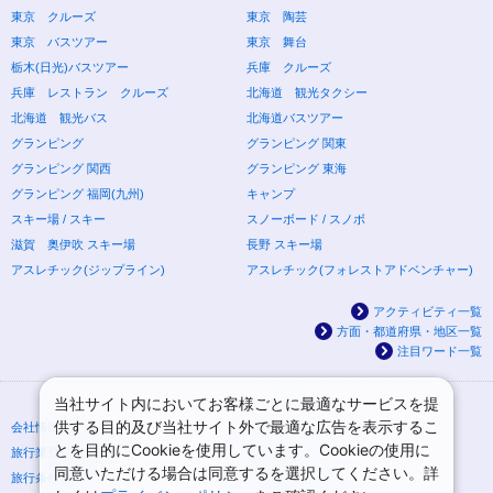
東京 クルーズ
東京 陶芸
東京 バスツアー
東京 舞台
栃木(日光)バスツアー
兵庫 クルーズ
兵庫 レストラン クルーズ
北海道 観光タクシー
北海道 観光バス
北海道バスツアー
グランピング
グランピング 関東
グランピング 関西
グランピング 東海
グランピング 福岡(九州)
キャンプ
スキー場 / スキー
スノーボード / スノボ
滋賀 奥伊吹 スキー場
長野 スキー場
アスレチック(ジップライン)
アスレチック(フォレストアドベンチャー)
アクティビティ一覧
方面・都道府県・地区一覧
注目ワード一覧
当社サイト内においてお客様ごとに最適なサービスを提
供する目的及び当社サイト外で最適な広告を表示するこ
会社情報
プライバシーポリシー
とを目的にCookieを使用しています。Cookieの使用に
旅行業登録票・約款
規約集
同意いただける場合は同意するを選択してください。詳
旅行条件書
ニュースリリース