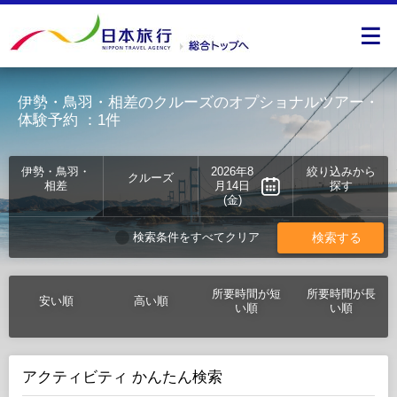
伊勢・鳥羽・相差のクルーズのオプショナルツアー・
体験予約
：1件
伊勢・鳥羽・
2026年8
絞り込みから
クルーズ
相差
月14日
探す
(金)
検索する
検索条件をすべてクリア
所要時間が短
所要時間が長
安い順
高い順
い順
い順
アクティビティ かんたん検索