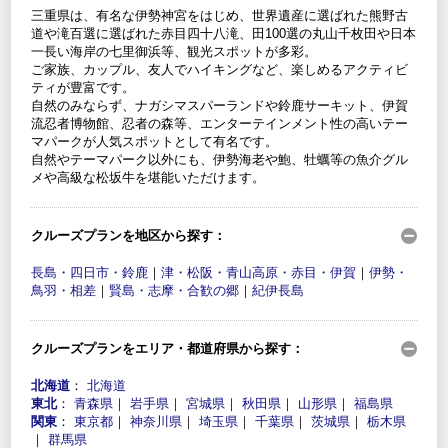
三重県は、有名な伊勢神宮をはじめ、世界遺産に選ばれた熊野古
道や滝百選に選ばれた赤目四十八滝、田100選の丸山千枚田や日本
一長い海岸の七里御浜等、観光スポットが多彩。
ご家族、カップル、友人でハイキングなど、楽しめるアクティビ
ティが豊富です。
自然のみならず、ナガシマスパーランドや鈴鹿サーキット、伊賀
流忍者博物館、忍者の森等、エンターテインメント性の高いテー
マパークが人気スポットとして有名です。
自然やテーマパーク以外にも、伊勢海老や鮑、牡蠣等の魚介グル
メや高級な松坂牛を堪能いただけます。
クルーズプランを地区から探す：
長島・四日市・鈴鹿
｜
津・松阪・青山高原・赤目・伊賀
｜
伊勢・
鳥羽・相差
｜
賢島・志摩・合歓の郷
｜
紀伊長島
クルーズプランをエリア・都道府県から探す：
北海道
：
北海道
東北
：
青森県
｜
岩手県
｜
宮城県
｜
秋田県
｜
山形県
｜
福島県
関東
：
東京都
｜
神奈川県
｜
埼玉県
｜
千葉県
｜
茨城県
｜
栃木県
｜
群馬県