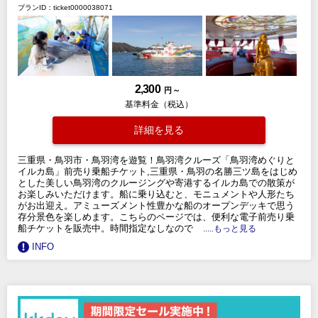
プランID：ticket0000038071
2,300
円 ～
基準料金（税込）
詳細を見る
三重県・鳥羽市・鳥羽湾を遊覧！鳥羽湾クルーズ「鳥羽湾めぐりと
イルカ島」前売り乗船チケット,三重県・鳥羽の名勝三ツ島をはじめ
とした美しい鳥羽湾のクルージングや寄港するイルカ島での散策が
お楽しみいただけます。船に乗り込むと、モニュメントや人形たち
がお出迎え。アミューズメント性豊かな船のオープンデッキで思う
存分景色を楽しめます。こちらのページでは、便利な電子前売り乗
船チケットを販売中。時間指定なしなので
.....もっと見る
INFO