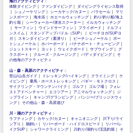
海のアクティビティ
：
体験ダイビング
｜
ファンダイビング
｜
ダイビングライセンス取得
｜
シュノーケリング
｜
シーカヤック/カヌー
｜
パラセール
｜
マリ
ンスポーツ
｜
海水浴
｜
ホエールウォッチング
｜
釣り/釣り船/海上
釣り堀
｜
シーウォーカー/潜水スクーター
｜
イルカウォッチング
｜
サーフィン
｜
ウインドサーフィン
｜
フライボード
｜
ドルフィ
ンスイム
｜
スタンドアップパドル（SUP）
｜
ビーチヨガ/SUPヨ
ガ
｜
スキンダイビング（素潜り）
｜
ビーチシュノーケル
｜
ボー
トシュノーケル
｜
ホバーボード
｜
バナナボート・チュービング
｜
ジェットスキー
｜
ヨット
｜
ウェイクボード
｜
サブウイング
｜
グ
ラスボート
｜
クルーズ・クルージング
｜
バディダイビング
｜
そ
の他海のアクティビティ
山・森・高原のアクティビティ
：
登山/山岳ガイド
｜
トレッキング/ハイキング
｜
クライミング
｜
ケ
イビング
｜
乗馬・ホーストレッキング
｜
バギー・モトクロス
｜
サイクリング・マウンテンバイク
｜
ゴルフ
｜
ゴルフ場
｜
フォレ
ストアドベンチャー
｜
エコツアー
｜
アニマルウォッチング
｜
ジ
ップライン
｜
キャンプ/グランピング
｜
バンジー/ブリッジスウィ
ング
｜
その他山・森・高原遊び
川・湖のアクティビティ
：
ラフティング
｜
カヤック/カヌー
｜
キャニオニング
｜
川下り/ライ
ン下り
｜
鵜飼い
｜
リバーボード・ハイドロスピード
｜
リバー/レ
イクSUP
｜
シャワークライミング
｜
川釣り/湖釣り/渓流釣堀
｜
そ