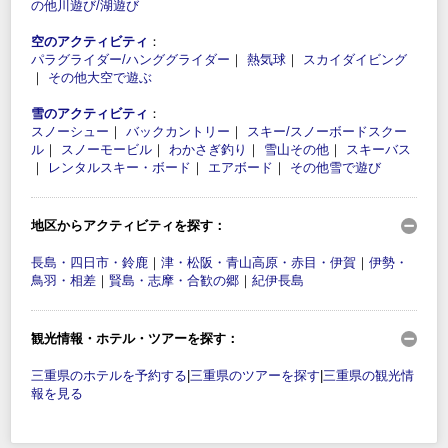
の他川遊び/湖遊び
空のアクティビティ
：
パラグライダー/ハンググライダー
｜
熱気球
｜
スカイダイビング
｜
その他大空で遊ぶ
雪のアクティビティ
：
スノーシュー
｜
バックカントリー
｜
スキー/スノーボードスクー
ル
｜
スノーモービル
｜
わかさぎ釣り
｜
雪山その他
｜
スキーバス
｜
レンタルスキー・ボード
｜
エアボード
｜
その他雪で遊び
地区からアクティビティを探す：
長島・四日市・鈴鹿
｜
津・松阪・青山高原・赤目・伊賀
｜
伊勢・
鳥羽・相差
｜
賢島・志摩・合歓の郷
｜
紀伊長島
観光情報・ホテル・ツアーを探す：
三重県のホテルを予約する
|
三重県のツアーを探す
|
三重県の観光情
報を見る