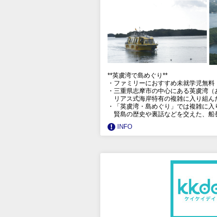
**英虞湾で島めぐり**
・ファミリーにおすすめ未就学児無料
・三重県志摩市の中心にある英虞湾（
リアス式海岸特有の複雑に入り組ん
・「英虞湾・島めぐり」では複雑に入
賢島の歴史や裏話などを交えた、船
INFO