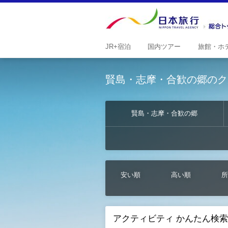
JR+
宿泊
国内
ツアー
旅館・
ホ
賢島・志摩・合歓の郷のク
賢島・志摩・合歓の郷
安い順
高い順
所
アクティビティ かんたん検索