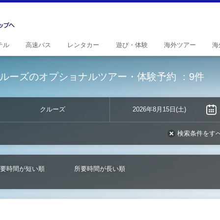
テル
高速
バス
レンタ
カー
遊び・
体験
海外
ツアー
海
ルーズのオプショナルツアー・体験予約
：9件
クルーズ
2026年8月15日(土)
検索条件をす
要時間が短い順
所要時間が長い順