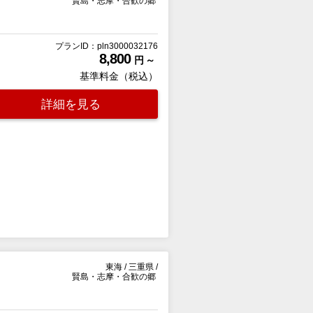
賢島・志摩・合歓の郷
プランID：pln3000032176
8,800
円 ～
基準料金（税込）
詳細を見る
東海
/
三重県
/
賢島・志摩・合歓の郷