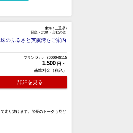
東海
/
三重県
/
賢島・志摩・合歓の郷
真珠のふるさと英虞湾をご案内
プランID：pln3000048115
1,500
円 ～
基準料金（税込）
詳細を見る
船で走り抜けます。船長のトークも見ど