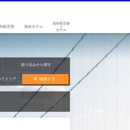
海外航空券
外
航空券
海外
ホテル
＋
ホテル
絞り込みから探す
検索する
べてクリア