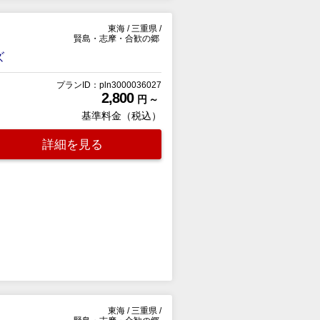
東海
/
三重県
/
賢島・志摩・合歓の郷
ズ
プランID：pln3000036027
2,800
円 ～
基準料金（税込）
詳細を見る
東海
/
三重県
/