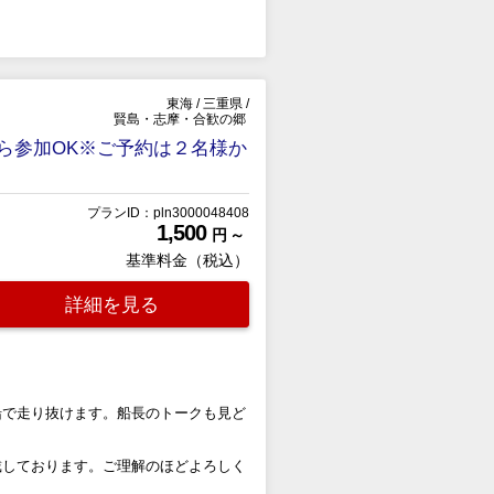
東海
/
三重県
/
賢島・志摩・合歓の郷
ら参加OK※ご予約は２名様か
プランID：pln3000048408
1,500
円 ～
基準料金（税込）
詳細を見る
船で走り抜けます。船長のトークも見ど
戴しております。ご理解のほどよろしく