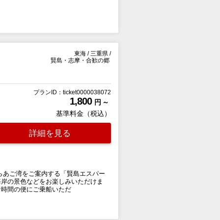
東海
/
三重県
/
賢島・志摩・合歓の郷
プランID：ticket0000038072
1,800
円 ～
基準料金（税込）
詳細を見る
らあご湾をご案内する「賢島エスパー
海岸の景色などをお楽しみいただけま
な時間の便にご乗船いただ