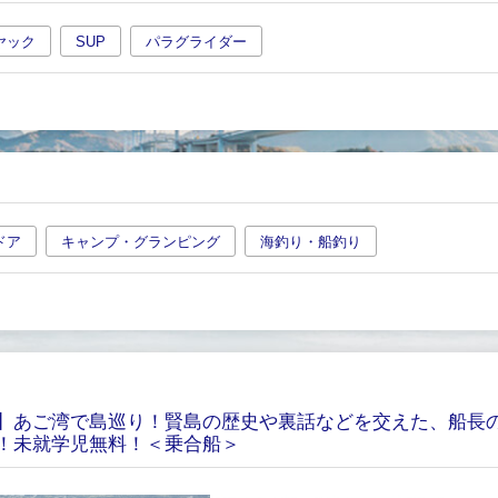
ヤック
SUP
パラグライダー
ドア
キャンプ・グランピング
海釣り・船釣り
】あご湾で島巡り！賢島の歴史や裏話などを交えた、船長
！未就学児無料！＜乗合船＞