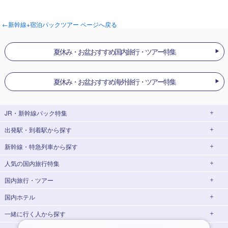
←新幹線+宿泊パックツアー ページへ戻る
夏休み・お盆おすすめ国内旅行・ツアー特集
夏休み・お盆おすすめ海外旅行・ツアー特集
JR・新幹線パック
特集
出発駅・到着駅
から探す
JR・新幹線＋ホテルパック
日帰り JR・新幹線 パック
新幹線・特急列車
から探す
出張パック
EX旅パック
秋田⇔東京 新幹線パック
山形⇔東京 新幹線パック
(EXダイナミックパック)
人気の国内旅行特集
仙台→東京 新幹線パック
新潟→東京 新幹線パック
北海道新幹線 旅行
東北新幹線 旅行
東京⇔大阪(新大阪)
東京⇔名古屋
新幹線パック
新幹線パック
国内旅行・ツアー
富山⇔東京 新幹線パック
東京→青森 新幹線パック
山形新幹線 旅行
秋田新幹線 旅行
東京ディズニーリゾート®への旅
ユニバーサル・スタジオ・ジャパン(USJ)
への旅
大阪(新大阪)⇔東京
【【PR】tabiwaトラベル/
国内ホテル
東京→仙台 新幹線パック
東京 新幹線パック
東海道新幹線 旅行
北陸新幹線 旅行
北海道旅行・ツアー
新幹線パック
WESTER会員限定tabiwa得】
温泉旅行
日帰り旅行
一緒に行く人
から探す
東京→金沢 新幹線パック
東京→新潟 新幹線パック
上越新幹線 旅行
山陽新幹線 旅行
東北旅行・ツアー
飛行機+ホテルパック
桜・お花見特集