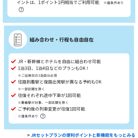
イントは、1ポイント1円相当でご利用可能
※諸条件あり
組み合わせ・行程も自由自在
JR・新幹線とホテルを自由に組合わせ可能
1泊3日、1泊4日などのプランもOK！
※ご出発日の1泊目は必須
往路到着駅と復路出発駅が異なる予約もOK
※一部区間を除く
往復それぞれ途中下車が1回可能
※乗継駅が対象、一部区間を除く
ご予約後の列車変更が往復1回可能
※諸条件あり
>
JRセットプランの便利ポイントと新機能をもっとみる