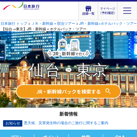
マイページ
（予約確認）
店舗一覧
日本旅行 トップ
>
ＪＲ・新幹線＋宿泊ツアー
>
JR・新幹線+ホテルパック・ツア
【仙台→東京】JR・新幹線＋ホテルパック・ツアー
→
仙台
東京
JR・新幹線パックを検索する
新着情報
悪天候、災害発生時の場合のご旅行に関するご案内
お知らせ