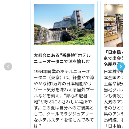
「日本橋 長
大都会にある“避暑地”ホテル
京で出会う
ニューオータニで涼を愉しむ
名産品巡り
1964年開業のホテルニューオ
日本橋や銀
ータニ（東京）は、緑豊かで涼
本全国のア
やかな約1万坪の日本庭園やリ
土産や観光
ゾート気分を味わえる屋外プー
当地グルメ
ルなどを備え、“都心の避暑
ンも併設さ
地”と呼ぶにふさわしい場所で
人気のアン
す。この夏は自分へのご褒美と
そのひとつ
して、クールでラグジュアリー
県のアンテ
なホテルステイを愉しんでみて
長崎館」を
は？
「日本橋 長