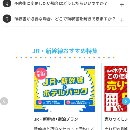
Q
予約後に変更したい場合はどうしたらいいですか？
Q
領収書が必要な場合、どこで領収書を発行できますか？
JR・新幹線おすすめ特集
JR・新幹線+宿泊プラン
売りつくしス
新幹線と宿泊をセットで予約する
売り切れ御免