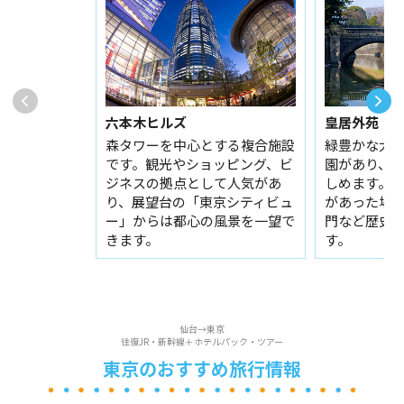
六本木ヒルズ
皇居外苑
森タワーを中心とする複合施設
緑豊かな大
です。観光やショッピング、ビ
園があり、
ジネスの拠点として人気があ
しめます。
り、展望台の「東京シティビュ
があった場
ー」からは都心の風景を一望で
門など歴史
きます。
す。
仙台→東京
往復JR・新幹線＋ホテルパック・ツアー
東京のおすすめ旅行情報