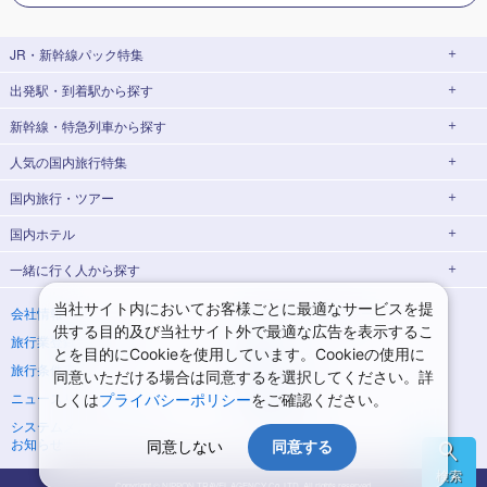
JR・新幹線パック
特集
出発駅・到着駅
から探す
JR・新幹線＋ホテルパック
日帰り JR・新幹線 パック
新幹線・特急列車
から探す
出張パック
EX旅パック
秋田⇔東京 新幹線パック
山形⇔東京 新幹線パック
(EXダイナミックパック)
人気の国内旅行特集
仙台→東京 新幹線パック
新潟→東京 新幹線パック
北海道新幹線 旅行
東北新幹線 旅行
東京⇔大阪(新大阪)
東京⇔名古屋
新幹線パック
新幹線パック
国内旅行・ツアー
富山⇔東京 新幹線パック
東京→青森 新幹線パック
山形新幹線 旅行
秋田新幹線 旅行
東京ディズニーリゾート®への旅
ユニバーサル・スタジオ・ジャパン(USJ)
への旅
大阪(新大阪)⇔東京
【【PR】tabiwaトラベル/
国内ホテル
東京→仙台 新幹線パック
東京 新幹線パック
東海道新幹線 旅行
北陸新幹線 旅行
北海道旅行・ツアー
新幹線パック
WESTER会員限定tabiwa得】
温泉旅行
日帰り旅行
一緒に行く人
から探す
東京→金沢 新幹線パック
東京→新潟 新幹線パック
上越新幹線 旅行
山陽新幹線 旅行
東北旅行・ツアー
飛行機+ホテルパック
桜・お花見特集
東京⇔軽井沢 新幹線パック
東京→長野 新幹線パック
九州新幹線 旅行
西九州新幹線 旅行
青森旅行・ツアー
岩手旅行・ツアー
北海道ホテル・旅館
一人旅 国内版
家族・子連れ旅行 国内版
当社サイト内においてお客様ごとに最適なサービスを提
会社情報
プライバシーポリシー
ゴールデンウィーク(GW)の旅行
夏休み・お盆休み旅行
供する目的及び当社サイト外で最適な広告を表示するこ
旅行業登録票・約款
規約集
東京→名古屋 新幹線パック
東京→京都 新幹線パック
特急サンダーバード 旅行
宮城旅行・ツアー
秋田旅行・ツアー
カップル・夫婦旅行 国内版
女子旅 国内版
とを目的にCookieを使用しています。Cookieの使用に
シルバーウィーク旅行
冬休み旅行
旅行条件書
商標について
同意いただける場合は同意するを選択してください。詳
東京→大阪(新大阪) 新幹線パック
東京→神戸(新神戸) 新幹線パック
山形旅行・ツアー
福島旅行・ツアー
青森ホテル・旅館
岩手ホテル・旅館
卒業旅行・学生旅行 国内版
紅葉旅行
クリスマスの旅行
ニュースリリース
採用情報
しくは
プライバシーポリシー
をご確認ください。
東京→岡山 新幹線パック
東京→広島 新幹線パック
宮城ホテル・旅館
秋田ホテル・旅館
関東旅行・ツアー
システムメンテナンスの
サイトマップ
年末年始・お正月の旅行
7月の旅行
お知らせ
同意しない
同意する
東京⇔山口 新幹線パック
東京→福岡(博多) 新幹線パック
東京旅行・ツアー
神奈川旅行・ツアー
山形ホテル・旅館
福島ホテル・旅館
8月の旅行
9月の旅行
検索
新横浜⇔名古屋 新幹線パック
新横浜⇔京都 新幹線パック
埼玉旅行・ツアー
千葉旅行・ツアー
Copyright © NIPPON TRAVEL AGENCY Co.,LTD. All rights reserved.