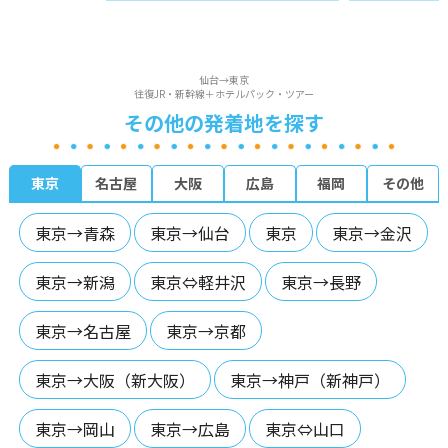
仙台→東京
往復JR・新幹線＋ホテルパック・ツアー
その他の発着地を探す
東京
名古屋
大阪
広島
福岡
その他
東京→青森
東京→仙台
東京
東京→金沢
東京→新潟
東京⇔軽井沢
東京→長野
東京→名古屋
東京→京都
東京→大阪（新大阪）
東京→神戸（新神戸）
東京→岡山
東京→広島
東京⇔山口