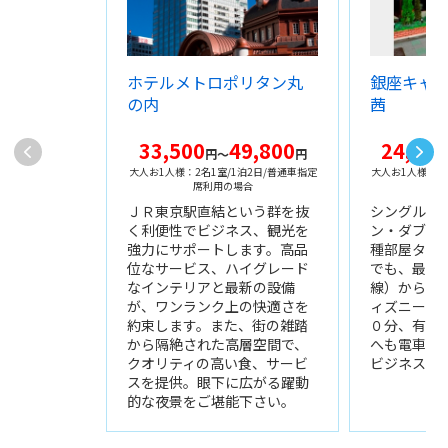
ホテルメトロポリタン丸
銀座キャ
の内
茜
33,500
49,800
24,700
円～
円
大人お1人様：2名1室/1泊2日/普通車指定
大人お1人様：2
席利用の場合
席
ＪＲ東京駅直結という群を抜
シングル・
く利便性でビジネス、観光を
ン・ダブル
強力にサポートします。高品
種部屋タイ
位なサービス、ハイグレード
でも、最寄
なインテリアと最新の設備
線）からも
が、ワンランク上の快適さを
ィズニーラ
約束します。また、街の雑踏
０分、有明
から隔絶された高層空間で、
へも電車で
クオリティの高い食、サービ
ビジネスに
スを提供。眼下に広がる躍動
的な夜景をご堪能下さい。