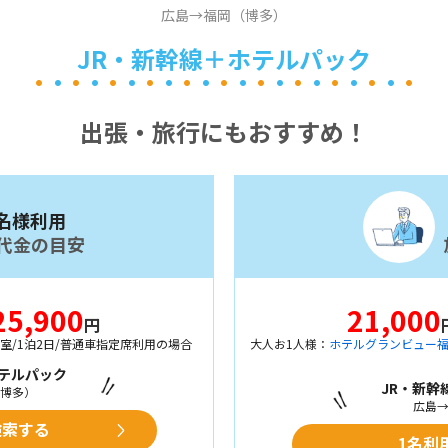
広島→福岡（博多）
JR・新幹線＋ホテルパック
出張・旅行にもおすすめ！
名様利用
代金の目安
25,900
21,000
円
1室/1泊2日/普通車指定席利用の場合
大人お1人様：
ホテルグランビュー
ホテルパック
JR・新幹
博多）
広島
検索する
1名利