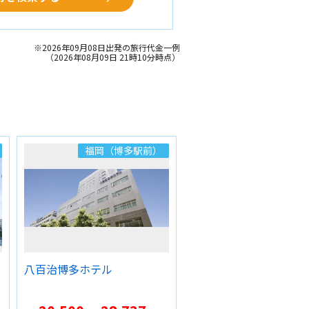
※2026年09月08日出発の旅行代金一例
（2026年08月09日 21時10分時点）
福岡（博多駅前）
福岡（博多
八百治博多ホテル
ザ ロイヤルパーク
福岡