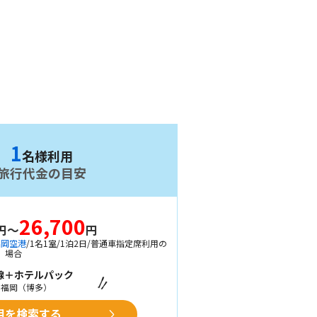
1
名様利用
旅行代金の目安
26,700
円～
円
福岡空港
/1名1室/1泊2日/普通車指定席利用の
場合
線＋ホテルパック
→福岡（博多）
用を検索する