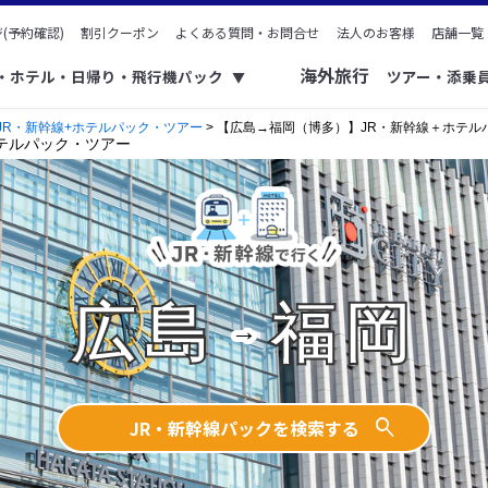
(予約確認)
割引クーポン
よくある質問・お問合せ
法人のお客様
店舗一覧
海外旅行
ク・ホテル・日帰り・飛行機パック
ツアー・添乗
▼
JR・新幹線+ホテルパック・ツアー
> 【広島→福岡（博多）】JR・新幹線＋ホテル
テルパック・ツアー
→
広島
福岡
JR・新幹線パックを検索する