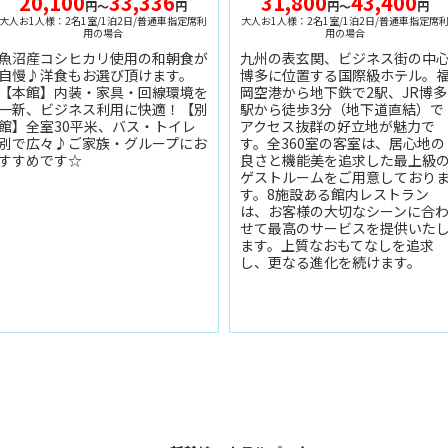
20,100
33,336
31,800
43,400
円～
円
円～
円
大人お1人様：2名1室/1泊2日/普通車指定席利
大人お1人様：2名1室/1泊2日/普通車指定席
用の場合
用の場合
魚沼産コシヒカリ使用の和朝食が
九州の表玄関、ビジネス街の中
自慢♪洋食もお選び頂けます。
博多に位置する国際級ホテル。
【本館】内装・家具・回線環境を
岡空港から地下鉄で2駅、JR博多
一新、ビジネス利用に快適！【別
駅から徒歩3分（地下道直結）で
館】全室30平米、バス・トイレ
アクセス抜群の好立地が魅力で
別で広々♪ご家族・グループにお
す。全360室の客室は、居心地の
すすめです☆
良さと機能美を追求した最上級
ゲストルームをご用意しており
す。8施設ある館内レストラン
は、お客様の大切なシーンに合
せて最高のサービスを提供いた
ます。上質なおもてなしを追求
し、更なる進化を続けます。