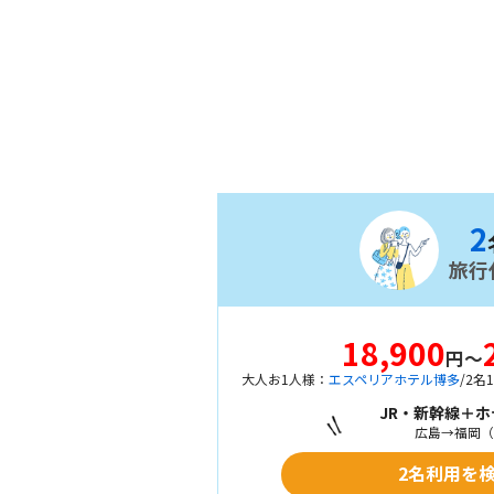
2
旅行
18,900
円～
大人お1人様：
エスペリアホテル博多
/2名
JR・新幹線＋
広島→福岡（
2名利用を