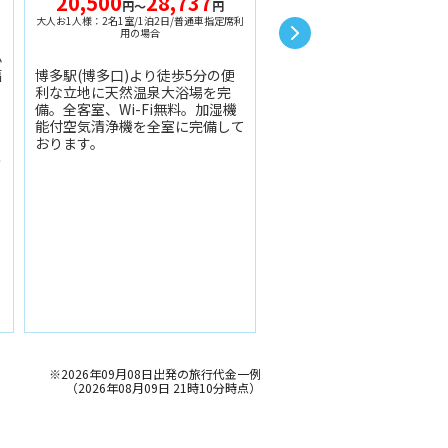
20,500
28,737
30,800
38,40
円～
円
円～
利
大人お1人様：2名1室/1泊2日/普通車指定席利
大人お1人様：2名1室/1泊2日/普通
用の場合
用の場合
心
当ホテルの特徴：1.快適性
福
博多駅(博多口)より徒歩5分の便
性を追及した地域密着型の
利な立地に天然温泉大浴場を完
ホテル 2.ツインルーム以
備。全客室、Wi-Fi無料。加湿機
場付きの浴室を完備！3.全
能付空気清浄機を全室に完備して
Wi-Fiあり
おります。
の
ま
わ
し
※2026年09月08日出発の旅行代金一例
（2026年08月09日 21時10分時点）