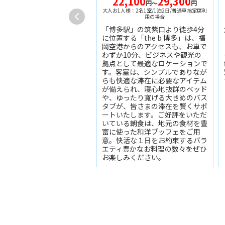
22,100
29,300
円～
円
大人お1人様：2名1室/1泊2日/普通車指定席利
用の場合
「博多駅」の筑紫口より徒歩4分
に位置する「the b 博多」は、福
岡空港からのアクセスも、お車で
わずか10分、ビジネスや観光の
拠点として最適なロケーションで
す。客室は、シンプルでありなが
らも快適な滞在に必要なアイテム
が備えられ、寝心地抜群のベッド
や、ゆったり寛げる大きめのバス
タブが、皆さまの滞在を賢くサポ
ートいたします。ご好評をいただ
いている朝食は、地元の食材を豊
富に使った和洋ブッフェをご用
意。快活な１日をお約束するバラ
エティ豊かなお料理の数々をぜひ
お楽しみください。