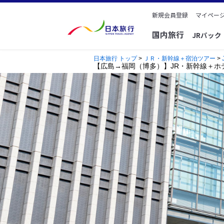
新規会員登録
マイページ
国内旅行
JRパッ
日本旅行 トップ
>
ＪＲ・新幹線＋宿泊ツアー
>
【広島→福岡（博多）】JR・新幹線＋ホ