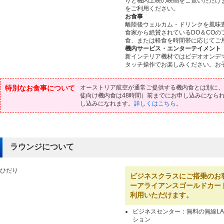
りと機内上映の映画をご覧いただけ
をご利用ください。
お食事
離陸後ウェルカム・ドリンクを風味
食家から絶賛されているDO＆CO
食、または軽食を時間帯に応じてご
機内サービス・エンターテイメント
新インテリア機材ではビデオオンデ
タッチ操作でお楽しみください。お
特別なお食事について
オーストリア航空が通常ご提供する機内食とは別に、
徒向け機内食は48時間）前までにお申し込みになられた
し込みになれます。
詳しくはこちら
。
ラウンジについて
ひだり
ビジネスクラスにご搭乗のお
ーアライアンスゴールドカー
利用いただけます。
ビジネスセンター：無料の無線L
ション