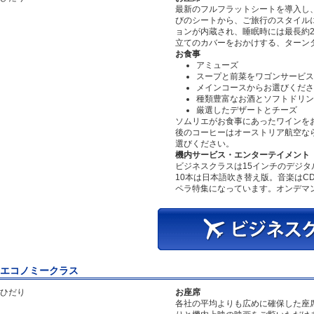
最新のフルフラットシートを導入し、横
びのシートから、ご旅行のスタイル
ョンが内蔵され、睡眠時には最長約2
立てのカバーをおかけする、ターン
お食事
アミューズ
スープと前菜をワゴンサービス
メインコースからお選びくださ
種類豊富なお酒とソフトドリン
厳選したデザートとチーズ
ソムリエがお食事にあったワインを
後のコーヒーはオーストリア航空な
選びください。
機内サービス・エンターテイメント
ビジネスクラスは15インチのデジ
10本は日本語吹き替え版。音楽はC
ペラ特集になっています。オンデマ
エコノミークラス
ひだり
お座席
各社の平均よりも広めに確保した座