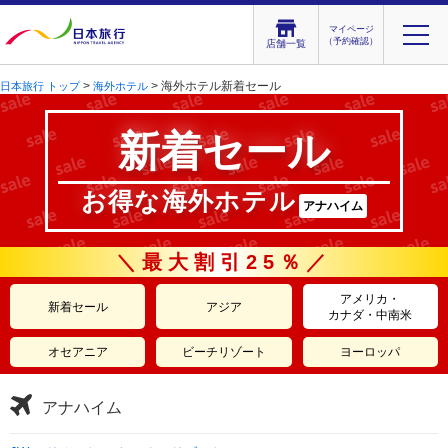
マイページ
（予約確認）
店舗一覧
>
> 海外ホテル新着セール
日本旅行 トップ
海外ホテル
新着セール
お得な海外ホテル
アナハイム
＼最大割引25％／
アメリカ・
新着セール
アジア
カナダ・中南米
オセアニア
ビーチリゾート
ヨーロッパ
アナハイム