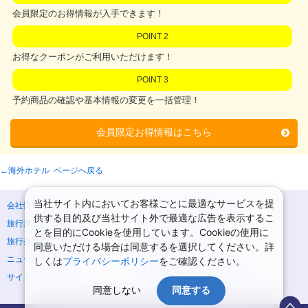
会員限定のお得情報が入手できます！
POINT 2
お得なクーポンがご利用いただけます！
POINT 3
予約商品の確認や基本情報の変更を一括管理！
会員限定お得情報はこちら
←海外ホテル ページへ戻る
当社サイト内においてお客様ごとに最適なサービスを提
会社情報
プライバシーポリシー
供する目的及び当社サイト外で最適な広告を表示するこ
旅行業登録票・約款
規約集
とを目的にCookieを使用しています。Cookieの使用に
旅行条件書
商標について
同意いただける場合は同意するを選択してください。詳
ニュースリリース
採用情報
しくは
プライバシーポリシー
をご確認ください。
サイトマップ
システムメンテナンスの
お知らせ
同意しない
同意する