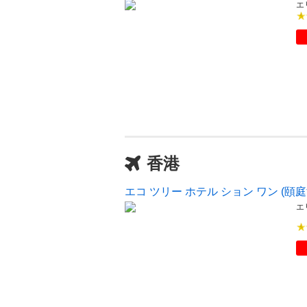
エ
香港
エコ ツリー ホテル ション ワン (頤
エ