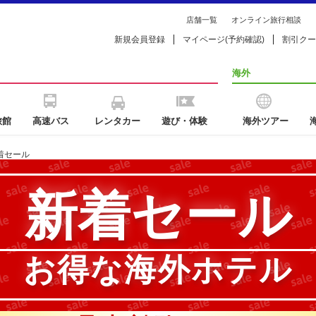
店舗一覧
オンライン旅行相談
新規会員登録
マイページ(予約確認)
割引クー
海外
旅館
高速バス
レンタカー
遊び・体験
海外ツアー
着セール
新着セール
お得な海外ホテル