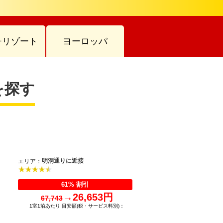
チリゾート
ヨーロッパ
を探す
明洞通りに近接
エリア：
61% 割引
→
26,653円
67,743
1室1泊あたり 目安額(税・サービス料別)：