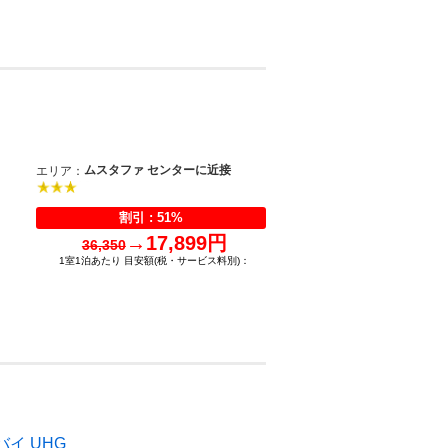
ムスタファ センターに近接
エリア：
割引 : 51%
→
17,899円
36,350
1室1泊あたり 目安額(税・サービス料別)：
バイ UHG