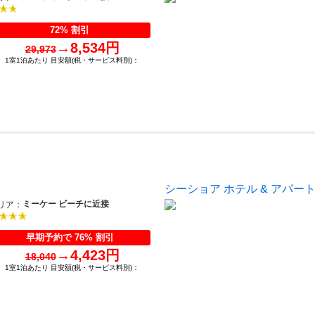
72% 割引
→
8,534円
29,973
1室1泊あたり 目安額(税・サービス料別)：
シーショア ホテル & アパー
ミーケー ビーチに近接
リア：
早期予約で 76% 割引
→
4,423円
18,040
1室1泊あたり 目安額(税・サービス料別)：