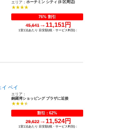
ホーチミン シティ (8 区周辺)
エリア：
76% 割引
→
11,151円
45,641
1室1泊あたり 目安額(税・サービス料別)：
ェイ ベイ
エリア：
銅羅湾ショッピング プラザに近接
割引 : 62%
→
11,524円
29,622
1室1泊あたり 目安額(税・サービス料別)：