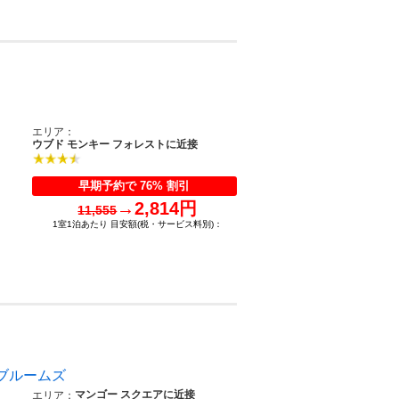
エリア：
ウブド モンキー フォレストに近接
早期予約で 76% 割引
→
2,814円
11,555
1室1泊あたり 目安額(税・サービス料別)：
ブルームズ
マンゴー スクエアに近接
エリア：