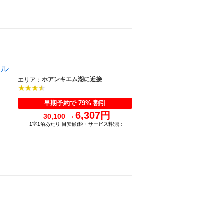
テル
ホアンキエム湖に近接
エリア：
早期予約で 79% 割引
→
6,307円
30,100
1室1泊あたり 目安額(税・サービス料別)：