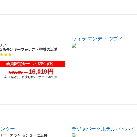
）
ヴィラ マンディ ウブド
リア：
なるモンキーフォレスト聖域の近隣
会員限定セール : 83% 割引
→
16,019円
93,960
1室1泊あたり 目安額(税・サービス料別)：
センター
ラジャパークホテルバイハイ
アラヤ センターに近接
リア：