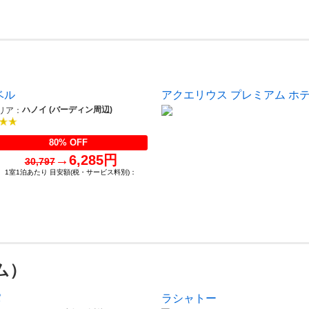
ベル
アクエリウス プレミアム ホ
ハノイ (バーディン周辺)
リア：
80% OFF
→
6,285円
30,797
1室1泊あたり 目安額(税・サービス料別)：
ム）
パ
ラシャトー