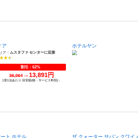
ィア
ホテルヤン
ムスタファ センターに近接
リア：
割引 : 62%
→
13,891円
36,064
1室1泊あたり 目安額(税・サービス料別)：
ポート ホテル
ザ クォーター サパン クワイ 