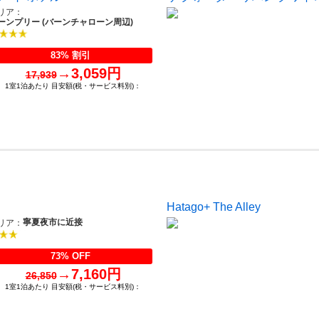
リア：
ーンプリー (バーンチャローン周辺)
83% 割引
→
3,059円
17,939
1室1泊あたり 目安額(税・サービス料別)：
Hatago+ The Alley
寧夏夜市に近接
リア：
73% OFF
→
7,160円
26,850
1室1泊あたり 目安額(税・サービス料別)：