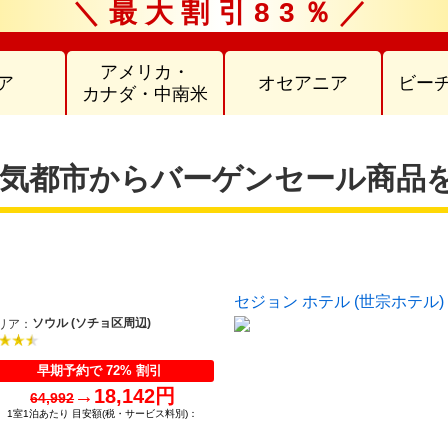
＼最大割引83％／
アメリカ・
ア
オセアニア
ビー
カナダ・中南米
気都市からバーゲンセール商品
セジョン ホテル (世宗ホテル)
ソウル (ソチョ区周辺)
リア：
早期予約で 72% 割引
→
18,142円
64,992
1室1泊あたり 目安額(税・サービス料別)：