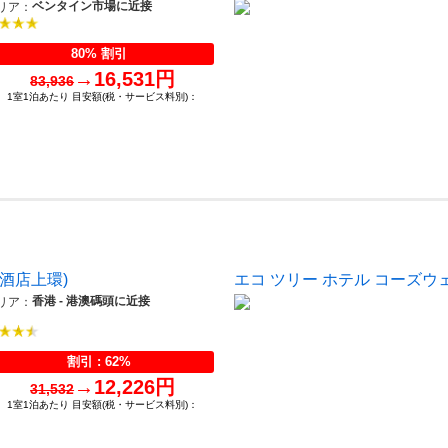
ベンタイン市場に近接
リア：
80% 割引
→
16,531円
83,936
1室1泊あたり 目安額(税・サービス料別)：
庭酒店上環)
エコ ツリー ホテル コーズウ
香港 - 港澳碼頭に近接
リア：
割引 : 62%
→
12,226円
31,532
1室1泊あたり 目安額(税・サービス料別)：