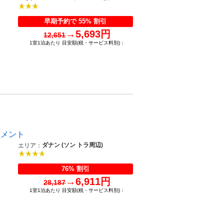
早期予約で 55% 割引
→
5,693円
12,651
1室1泊あたり 目安額(税・サービス料別)：
トメント
ダナン (ソン トラ周辺)
エリア：
76% 割引
→
6,911円
28,187
1室1泊あたり 目安額(税・サービス料別)：