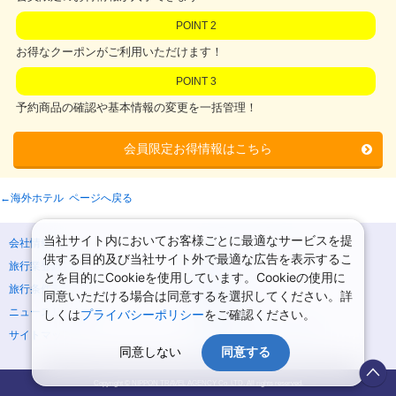
POINT 2
お得なクーポンがご利用いただけます！
POINT 3
予約商品の確認や基本情報の変更を一括管理！
会員限定お得情報はこちら
←海外ホテル ページへ戻る
当社サイト内においてお客様ごとに最適なサービスを提
会社情報
プライバシーポリシー
供する目的及び当社サイト外で最適な広告を表示するこ
旅行業登録票・約款
規約集
とを目的にCookieを使用しています。Cookieの使用に
旅行条件書
商標について
同意いただける場合は同意するを選択してください。詳
ニュースリリース
採用情報
しくは
プライバシーポリシー
をご確認ください。
サイトマップ
システムメンテナンスの
お知らせ
同意しない
同意する
Copyright © NIPPON TRAVEL AGENCY Co.,LTD. All rights reserved.