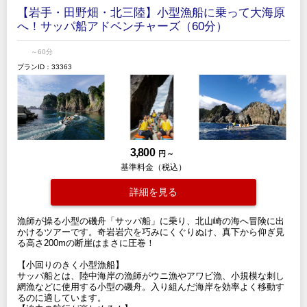
【岩手・田野畑・北三陸】小型漁船に乗って大海原
へ！サッパ船アドベンチャーズ（60分）
～60分
プランID：33363
3,800
円 ～
基準料金（税込）
詳細を見る
漁師が操る小型の磯舟「サッパ船」に乗り、北山崎の海へ冒険に出
かけるツアーです。奇岩岩穴を巧みにくぐりぬけ、真下から仰ぎ見
る高さ200mの断崖はまさに圧巻！
【小回りのきく小型漁船】
サッパ船とは、陸中海岸の漁師がウニ漁やアワビ漁、小規模な刺し
網漁などに使用する小型の磯舟。入り組んだ海岸を効率よく移動す
るのに適しています。