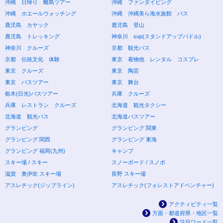
沖縄 日帰り 離島ツアー
沖縄 ファンダイビング
沖縄 ホエールウォッチング
沖縄 沖縄美ら海水族館 バス
鹿児島 カヤック
鹿児島 登山
鹿児島 トレッキング
神奈川 sup(スタンドアップパドル)
神奈川 クルーズ
京都 観光バス
京都 伝統文化 体験
東京 着物他 レンタル コスプレ
東京 クルーズ
東京 陶芸
東京 バスツアー
東京 舞台
栃木(日光)バスツアー
兵庫 クルーズ
兵庫 レストラン クルーズ
北海道 観光タクシー
北海道 観光バス
北海道バスツアー
グランピング
グランピング 関東
グランピング 関西
グランピング 東海
グランピング 福岡(九州)
キャンプ
スキー場 / スキー
スノーボード / スノボ
滋賀 奥伊吹 スキー場
長野 スキー場
アスレチック(ジップライン)
アスレチック(フォレストアドベンチャー)
アクティビティ一覧
方面・都道府県・地区一覧
注目ワード一覧