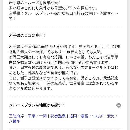
岩手県のクルーズを簡単検索！
安い順やこだわり条件から希望のプランを探せます。
岩手県でクルーズプランを探すなら日本旅行の遊び・体験サイト
で！
岩手県のココに注目！
岩手県は全国2位の面積の大きい県です。県を流れる、北上川は東
北地方最大の一級河川でもあり、 旅行先としても人気。
盛岡三大麺としても有名な冷麺、じゃじゃ麺、わんこそば岩手県
内に多数店舗が設けられ、全国から 旅行者が立ち寄ります。
また、日本有数の農業県であり、有名な小岩井ヨーグルトをはじ
めとした、乳製品などの畜産が盛んです。
また、岩手は観光スポットとしても有名。見どころは、天然記念
物でもある龍泉洞、一関の厳美渓、世界遺産に認定されている平
泉など多岐にわたります。
クルーズプランを地区から探す：
三陸海岸
｜
平泉・一関
｜
花巻温泉
｜
盛岡・鶯宿・つなぎ
｜
安比・
八幡平