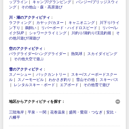
ップライン
｜
キャンプ/グランピング
｜
バンジー/ブリッジスウィ
ング
｜
その他山・森・高原遊び
川・湖のアクティビティ
：
ラフティング
｜
カヤック/カヌー
｜
キャニオニング
｜
川下り/ライ
ン下り
｜
鵜飼い
｜
リバーボード・ハイドロスピード
｜
リバー/レ
イクSUP
｜
シャワークライミング
｜
川釣り/湖釣り/渓流釣堀
｜
そ
の他川遊び/湖遊び
空のアクティビティ
：
パラグライダー/ハンググライダー
｜
熱気球
｜
スカイダイビング
｜
その他大空で遊ぶ
雪のアクティビティ
：
スノーシュー
｜
バックカントリー
｜
スキー/スノーボードスクー
ル
｜
スノーモービル
｜
わかさぎ釣り
｜
雪山その他
｜
スキーバス
｜
レンタルスキー・ボード
｜
エアボード
｜
その他雪で遊び
地区からアクティビティを探す：
三陸海岸
｜
平泉・一関
｜
花巻温泉
｜
盛岡・鶯宿・つなぎ
｜
安比・
八幡平