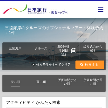
三陸海岸のクルーズのオプショナルツアー・体験予約
：1件
2026年8
絞り込みから
三陸海岸
クルーズ
月14日
探す
(金)
検索する
検索条件をすべてクリア
所要時間が短
所要時間が長
安い順
高い順
い順
い順
アクティビティ かんたん検索