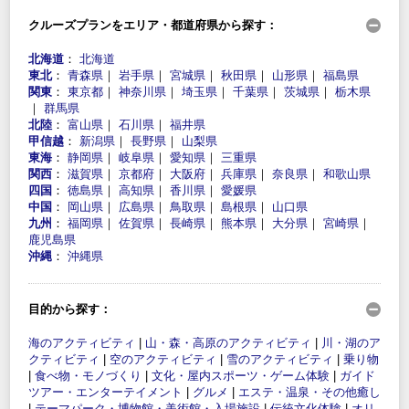
クルーズプランをエリア・都道府県から探す：
北海道
：
北海道
東北
：
青森県
｜
岩手県
｜
宮城県
｜
秋田県
｜
山形県
｜
福島県
関東
：
東京都
｜
神奈川県
｜
埼玉県
｜
千葉県
｜
茨城県
｜
栃木県
｜
群馬県
北陸
：
富山県
｜
石川県
｜
福井県
甲信越
：
新潟県
｜
長野県
｜
山梨県
東海
：
静岡県
｜
岐阜県
｜
愛知県
｜
三重県
関西
：
滋賀県
｜
京都府
｜
大阪府
｜
兵庫県
｜
奈良県
｜
和歌山県
四国
：
徳島県
｜
高知県
｜
香川県
｜
愛媛県
中国
：
岡山県
｜
広島県
｜
鳥取県
｜
島根県
｜
山口県
九州
：
福岡県
｜
佐賀県
｜
長崎県
｜
熊本県
｜
大分県
｜
宮崎県
｜
鹿児島県
沖縄
：
沖縄県
目的から探す：
海のアクティビティ
|
山・森・高原のアクティビティ
|
川・湖のア
クティビティ
|
空のアクティビティ
|
雪のアクティビティ
|
乗り物
|
食べ物・モノづくり
|
文化・屋内スポーツ・ゲーム体験
|
ガイド
ツアー・エンターテイメント
|
グルメ
|
エステ・温泉・その他癒し
|
テーマパーク・博物館・美術館・入場施設
|
伝統文化体験
|
オリ