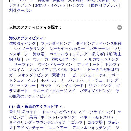
ジナルプラン
|
お祭り・イベント
|
レンタカー
|
団体向けプラン
|
割引クーポン
人気のアクティビティを探す：
海のアクティビティ
：
体験ダイビング
｜
ファンダイビング
｜
ダイビングライセンス取得
｜
シュノーケリング
｜
シーカヤック/カヌー
｜
パラセール
｜
マリ
ンスポーツ
｜
海水浴
｜
ホエールウォッチング
｜
釣り/釣り船/海上
釣り堀
｜
シーウォーカー/潜水スクーター
｜
イルカウォッチング
｜
サーフィン
｜
ウインドサーフィン
｜
フライボード
｜
ドルフィ
ンスイム
｜
スタンドアップパドル（SUP）
｜
ビーチヨガ/SUPヨ
ガ
｜
スキンダイビング（素潜り）
｜
ビーチシュノーケル
｜
ボー
トシュノーケル
｜
ホバーボード
｜
バナナボート・チュービング
｜
ジェットスキー
｜
ヨット
｜
ウェイクボード
｜
サブウイング
｜
グ
ラスボート
｜
クルーズ・クルージング
｜
バディダイビング
｜
そ
の他海のアクティビティ
山・森・高原のアクティビティ
：
登山/山岳ガイド
｜
トレッキング/ハイキング
｜
クライミング
｜
ケ
イビング
｜
乗馬・ホーストレッキング
｜
バギー・モトクロス
｜
サイクリング・マウンテンバイク
｜
ゴルフ
｜
ゴルフ場
｜
フォレ
ストアドベンチャー
｜
エコツアー
｜
アニマルウォッチング
｜
ジ