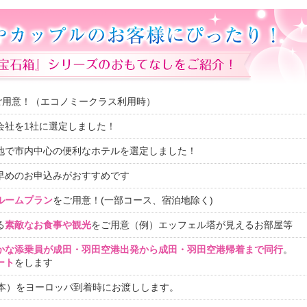
ご用意！（エコノミークラス利用時）
会社を1社に選定しました！
地で市内中心の便利なホテルを選定しました！
早めのお申込みがおすすめです
ルームプラン
をご用意！(一部コース、宿泊地除く)
る
素敵なお食事や観光
をご用意（例）エッフェル塔が見えるお部屋等
かな添乗員が成田・羽田空港出発から成田・羽田空港帰着まで同行
。
ート
をします
1本）をヨーロッパ到着時にお渡しします。