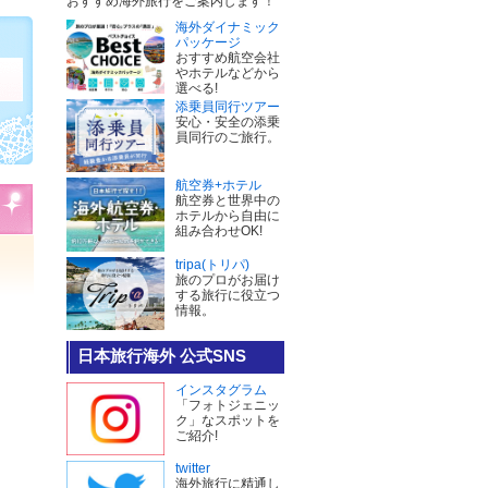
おすすめ海外旅行をご案内します！
海外ダイナミック
パッケージ
おすすめ航空会社
やホテルなどから
選べる!
添乗員同行ツアー
安心・安全の添乗
員同行のご旅行。
航空券+ホテル
航空券と世界中の
ホテルから自由に
組み合わせOK!
tripa(トリパ)
旅のプロがお届け
する旅行に役立つ
情報。
日本旅行海外 公式SNS
インスタグラム
「フォトジェニッ
ク」なスポットを
ご紹介!
twitter
海外旅行に精通し