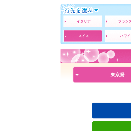
行先を選ぶ
イタリア
フラン
スイス
ハワイ
東京発