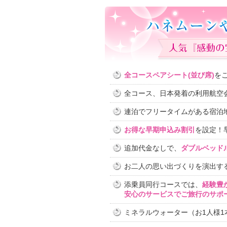
全コースペアシート(並び席)
を
全コース、日本発着の利用航空
連泊でフリータイムがある宿泊
お得な早期申込み割引
を設定！
追加代金なしで、
ダブルベッド
お二人の思い出づくりを演出す
添乗員同行コースでは、
経験豊
安心のサービスでご旅行のサポ
ミネラルウォーター（お1人様