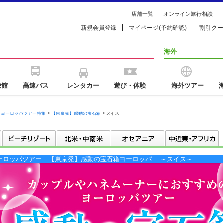
店舗一覧
オンライン旅行相談
新規会員登録
マイページ(予約確認)
割引クー
海外
旅館
高速バス
レンタカー
遊び・体験
海外ツアー
・ヨーロッパツアー特集
>
【東京発】感動の宝石箱
> スイス
ーロッパツアー 【東京発】感動の宝石箱ヨーロッパ ～スイス～