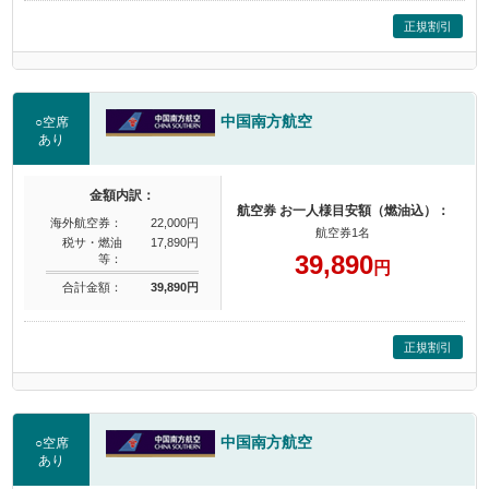
正規割引
中国南方航空
○空席
あり
金額内訳：
航空券 お一人様目安額（燃油込）：
海外航空券：
22,000円
航空券1名
税サ・燃油
17,890円
39,890
等：
円
合計金額：
39,890円
正規割引
中国南方航空
○空席
あり