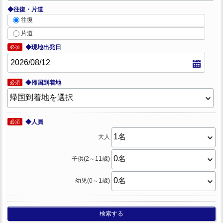
◆往復・片道
往復
片道
◆現地出発日
必須
◆帰国到着地
必須
◆人員
必須
大人
子供(2～11歳)
幼児(0～1歳)
検索する