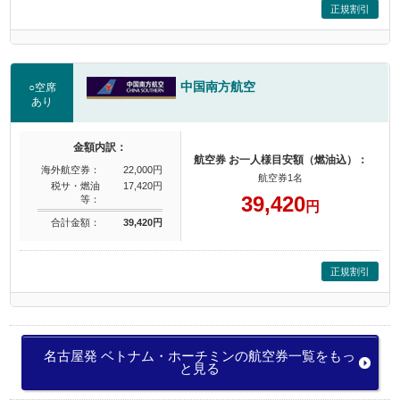
正規割引
中国南方航空
○空席
あり
金額内訳：
航空券 お一人様目安額（燃油込）：
海外航空券：
22,000円
航空券1名
税サ・燃油
17,420円
39,420
等：
円
合計金額：
39,420円
正規割引
名古屋発 ベトナム・ホーチミンの航空券一覧をもっ
と見る