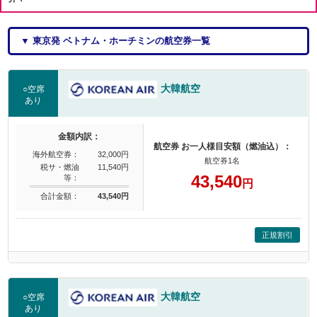
▼ 東京発 ベトナム・ホーチミンの航空券一覧
大韓航空
○空席
あり
金額内訳：
航空券 お一人様目安額（燃油込）：
海外航空券：
32,000円
航空券1名
税サ・燃油
11,540円
43,540
等：
円
合計金額：
43,540円
正規割引
大韓航空
○空席
あり