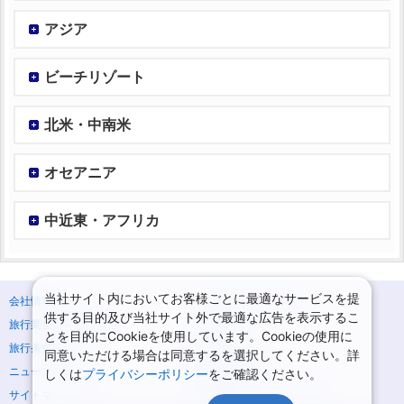
アジア
ビーチリゾート
北米・中南米
オセアニア
中近東・アフリカ
当社サイト内においてお客様ごとに最適なサービスを提
会社情報
プライバシーポリシー
供する目的及び当社サイト外で最適な広告を表示するこ
旅行業登録票・約款
規約集
とを目的にCookieを使用しています。Cookieの使用に
旅行条件書
商標について
同意いただける場合は同意するを選択してください。詳
ニュースリリース
採用情報
しくは
プライバシーポリシー
をご確認ください。
サイトマップ
システムメンテナンスの