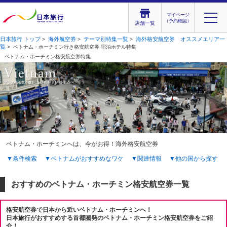
マイページ
（予約確認）
店舗一覧
日本旅行 トップ
海外航空券
テーマ別特集一覧
海外格安航空券 オススメエリア一
>
>
>
覧
> ベトナム・ホーチミン行き格安航空券 宿泊ホテル特集
ベトナム・ホーチミン格安航空券特集
ベトナム・ホーチミンへは、今がお得！海外格安航空券
▼条件検索
▼ベトナムがおすすめなワケ
▼関連情報
▼他の国から探す
おすすめのベトナム・ホーチミン格安航空券一覧
格安航空券で日本から近いベトナム・ホーチミンへ！
日本旅行がおすすめする首都圏発のベトナム・ホーチミン格安航空券をご紹
介！