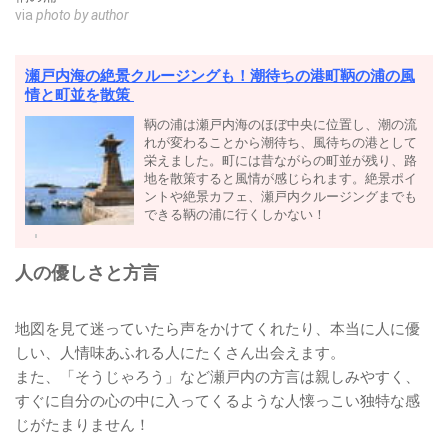
via
photo by author
瀬戸内海の絶景クルージングも！潮待ちの港町鞆の浦の風
情と町並を散策
鞆の浦は瀬戸内海のほぼ中央に位置し、潮の流
れが変わることから潮待ち、風待ちの港として
栄えました。町には昔ながらの町並が残り、路
地を散策すると風情が感じられます。絶景ポイ
ントや絶景カフェ、瀬戸内クルージングまでも
できる鞆の浦に行くしかない！
人の優しさと方言
地図を見て迷っていたら声をかけてくれたり、本当に人に優
しい、人情味あふれる人にたくさん出会えます。
また、「そうじゃろう」など瀬戸内の方言は親しみやすく、
すぐに自分の心の中に入ってくるような人懐っこい独特な感
じがたまりません！