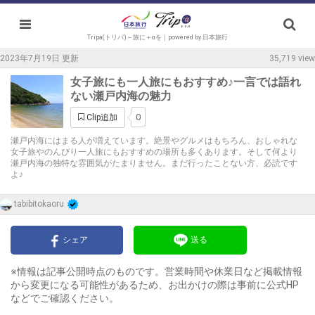
Tripa(トリパ)～旅に＋αを｜powered by 日本旅行
2023年7月19日 更新
35,719 view
女子旅にも一人旅にもおすすめ♪一言では語れ
ない瀬戸内海の魅力
0
Clip追加
瀬戸内海にはまる人が増えています。絶景やグルメはもちろん、おしゃれな
女子旅やのんびり一人旅にもおすすめの場所も多くあります。そして何より
瀬戸内海の独特な雰囲気がたまりません。まだ行ったことない方、必読です
よ♪
tabibitokaoru
シェア
送る
※情報は記事公開時点のものです。営業時間や休業日など掲載情報
から変更になる可能性があるため、お出かけの際は事前に公式HP
などでご確認ください。