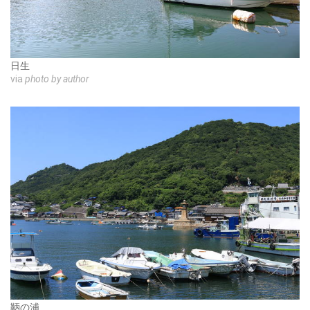
日生
via
photo by author
鞆の浦