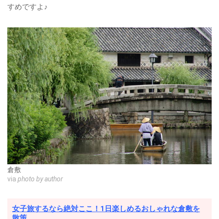
すめですよ♪
倉敷
via
photo by author
女子旅するなら絶対ここ！1日楽しめるおしゃれな倉敷を
散策