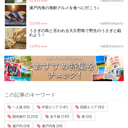
32,820
tabibitokaoru
view
瀬戸内海の海鮮グルメを食べに行こう♪
22,695
tabibitokaoru
view
うさぎの島と言われる大久野島で野生のうさぎと戯
れよう！
12,992
tabibitokaoru
view
この記事のキーワード
一人旅 (60)
中国エリア (141)
四国エリア (92)
国内旅行 (2,223)
女子旅 (147)
海 (32)
瀬戸内 (34)
瀬戸内海 (30)