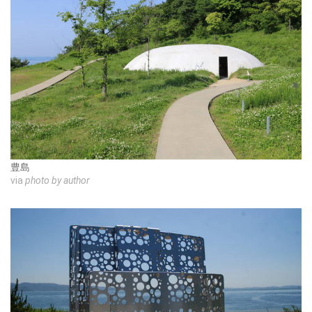
豊島
via
photo by author