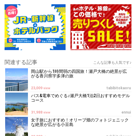
関連する記事
こんな記事も人気です♪
岡山駅から1時間弱の四国旅！瀬戸大橋の絶景が広
がる香川県宇多津の旅
23,009
tabibitokaoru
view
バス&電車でめぐる♪瀬戸大橋1泊2日おすすめモデル
コース
31,988
ennui
view
女子旅におすすめ！オリーブ畑のフォトジェニック
な絶景が広がる小豆島