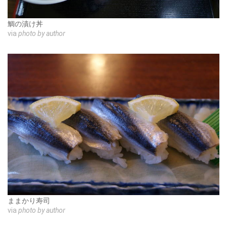
鯛の漬け丼
via
photo by author
ままかり寿司
via
photo by author