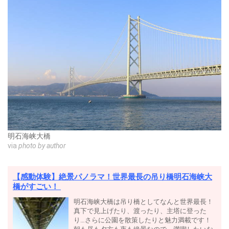
明石海峡大橋
via
photo by author
【感動体験】絶景パノラマ！世界最長の吊り橋明石海峡大
橋がすごい！
明石海峡大橋は吊り橋としてなんと世界最長！
真下で見上げたり、渡ったり、主塔に登った
り…さらに公園を散策したりと魅力満載です！