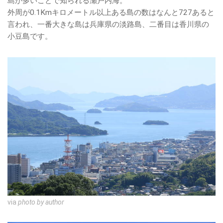
島が多いことで知られる瀬戸内海。
外周が0.1Kmキロメートル以上ある島の数はなんと727あると
言われ、一番大きな島は兵庫県の淡路島、二番目は香川県の
小豆島です。
via
photo by author