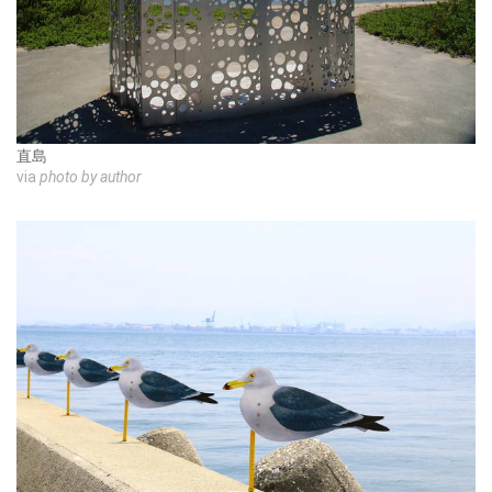
直島
via
photo by author