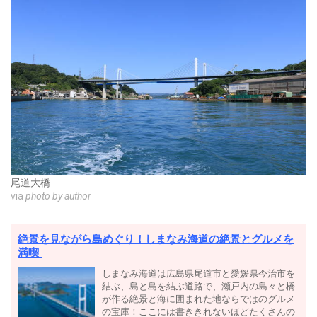
尾道大橋
via
photo by author
絶景を見ながら島めぐり！しまなみ海道の絶景とグルメを
満喫
しまなみ海道は広島県尾道市と愛媛県今治市を
結ぶ、島と島を結ぶ道路で、瀬戸内の島々と橋
が作る絶景と海に囲まれた地ならではのグルメ
の宝庫！ここには書ききれないほどたくさんの