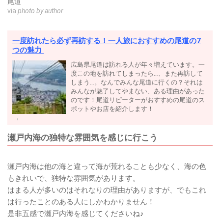
尾道
via
photo by author
一度訪れたら必ず再訪する！一人旅におすすめの尾道の7
つの魅力
広島県尾道は訪れる人が年々増えています。一
度この地を訪れてしまったら…、また再訪して
しまう…。なんでみんな尾道に行くの？それは
みんなが魅了してやまない、ある理由があった
のです！尾道リピーターがおすすめの尾道のス
ポットやお店を紹介します！
瀬戸内海の独特な雰囲気を感じに行こう
瀬戸内海は他の海と違って海が荒れることも少なく、海の色
もきれいで、独特な雰囲気があります。
はまる人が多いのはそれなりの理由がありますが、でもこれ
は行ったことのある人にしかわかりません！
是非五感で瀬戸内海を感じてくださいね♪