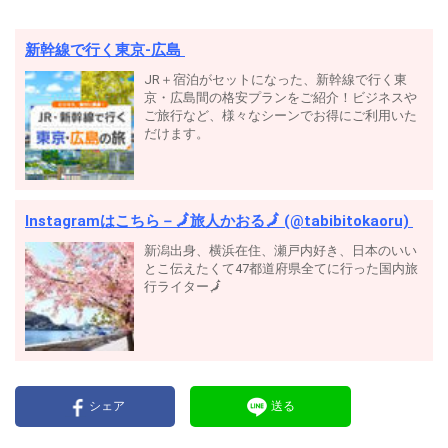
新幹線で行く東京-広島
JR＋宿泊がセットになった、新幹線で行く東
京・広島間の格安プランをご紹介！ビジネスや
ご旅行など、様々なシーンでお得にご利用いた
だけます。
Instagramはこちら－🗾旅人かおる🗾 (@tabibitokaoru)
新潟出身、横浜在住、瀬戸内好き、日本のいい
とこ伝えたくて47都道府県全てに行った国内旅
行ライター🗾
シェア
送る