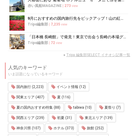
赤い風船MAGAZINE
|
273
view
9月におすすめの国内旅行先をピックアップ！山の紅葉絶景や果物狩りも
Tripα編集部
|
7,235
view
「日本橋 長崎館」で発見！東京で出会う長崎の本場グルメ＆名産品巡り
Tripα編集部
|
72
view
»
Tripa 編集部SELECT イチオシ記事一覧
人気のキーワード
いま話題になっているキーワード
国内旅行 (2,223)
イベント情報 (12)
関東エリア (407)
夏 (116)
夏の国内おすすめ特集 (88)
tabiwa (10)
夏祭り (7)
関西エリア (239)
初夏 (31)
東北エリア (139)
神奈川県 (107)
ホテル (373)
旅館 (252)