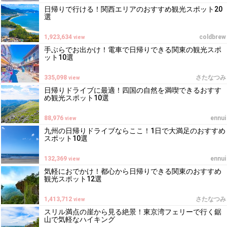
日帰りで行ける！関西エリアのおすすめ観光スポット20
選
1,923,634
coldbrew
view
手ぶらでお出かけ！電車で日帰りできる関東の観光スポ
ット10選
335,098
さたなつみ
view
日帰りドライブに最適！四国の自然を満喫できるおすす
め観光スポット10選
88,976
ennui
view
九州の日帰りドライブならここ！1日で大満足のおすすめ
スポット10選
132,369
ennui
view
気軽におでかけ！都心から日帰りできる関東のおすすめ
観光スポット12選
1,413,712
さたなつみ
view
スリル満点の崖から見る絶景！東京湾フェリーで行く鋸
山で気軽なハイキング