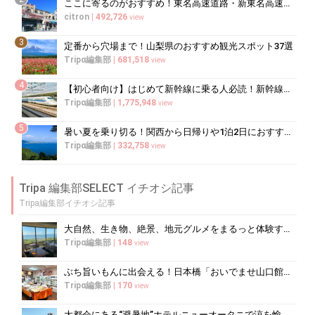
ここに寄るのがおすすめ！東名高速道路・新東名高速道路の充実のSA・PA10選
citron
|
492,726
view
3
定番から穴場まで！山梨県のおすすめ観光スポット37選
Tripα編集部
|
681,518
view
4
【初心者向け】はじめて新幹線に乗る人必読！新幹線の乗り方をイチから徹底解説
Tripα編集部
|
1,775,948
view
5
暑い夏を乗り切る！関西から日帰りや1泊2日におすすめの避暑地10選
Tripα編集部
|
332,758
view
Tripa 編集部SELECT イチオシ記事
Tripa編集部イチオシ記事
大自然、生き物、絶景、地元グルメをまるっと体験する「湘南西エリア」
Tripα編集部
|
148
view
ぶち旨いもんに出会える！日本橋「おいでませ山口館」で買うべき銘品ガイド
Tripα編集部
|
170
view
大都会にある“避暑地”ホテルニューオータニで涼を愉しむ