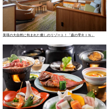
美瑛の大自然に包まれた癒しのリゾート！「森の雫ＲＩＮ」