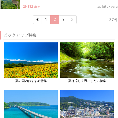
29,332
tabibitokaoru
view
1
2
3
37 件
ピックアップ特集
夏の国内おすすめ特集
夏は涼しく過ごしたい特集