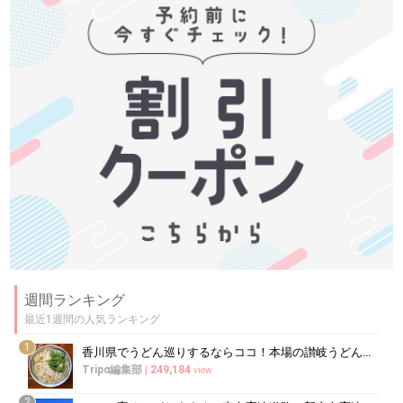
週間ランキング
最近1週間の人気ランキング
1
香川県でうどん巡りするならココ！本場の讃岐うどんの名店
Tripα編集部
|
249,184
view
2