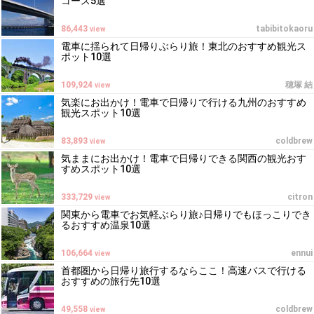
コース5選
86,443
tabibitokaoru
view
電車に揺られて日帰りぶらり旅！東北のおすすめ観光ス
ポット10選
109,924
穂塚 結
view
気楽にお出かけ！電車で日帰りで行ける九州のおすすめ
観光スポット10選
83,893
coldbrew
view
気ままにお出かけ！電車で日帰りできる関西の観光おす
すめスポット10選
333,729
citron
view
関東から電車でお気軽ぶらり旅♪日帰りでもほっこりでき
るおすすめ温泉10選
106,664
ennui
view
首都圏から日帰り旅行するならここ！高速バスで行ける
おすすめの旅行先10選
49,558
coldbrew
view