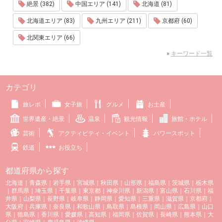
絶景 (382)
中国エリア (141)
北海道 (81)
北海道エリア (83)
九州エリア (211)
京都府 (60)
北関東エリア (66)
»
キーワード一覧
カテゴリ
旅レポ
女子旅
グルメ
お土産
世界遺産・絶景
温泉
観光情報
旅館・ホテル
芸術
アクティビティ・イベント
パワースポット
鉄道
お役立ち
都道府県から探す
北海道
｜
青森県
｜
岩手県
｜
宮城県
｜
秋田県
｜
山形県
｜
福島県
｜
茨城県
｜
栃木県
｜
群馬県
｜
埼玉県
｜
千葉県
｜
東京都
｜
神奈川県
｜
新潟県
｜
富山県
｜
石川県
｜
福
井県
｜
山梨県
｜
長野県
｜
岐阜県
｜
静岡県
｜
愛知県
｜
三重県
｜
滋賀県
｜
京都府
｜
大阪府
｜
兵庫県
｜
奈良県
｜
和歌山県
｜
鳥取県
｜
島根県
｜
岡山県
｜
広島県
｜
山口
県
｜
徳島県
｜
香川県
｜
愛媛県
｜
高知県
｜
福岡県
｜
佐賀県
｜
長崎県
｜
熊本県
｜
大