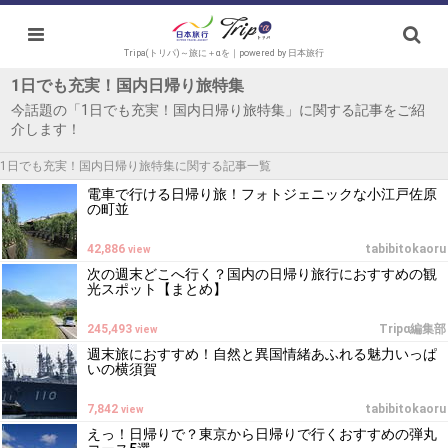
Tripa(トリパ)～旅に＋αを｜powered by 日本旅行
1日でも充実！国内日帰り旅特集
今話題の「1日でも充実！国内日帰り旅特集」に関する記事をご紹
介します！
1日でも充実！国内日帰り旅特集に関する記事一覧
電車で行ける日帰り旅！フォトジェニックな小江戸佐原
の町並
42,886
tabibitokaoru
view
次の週末どこへ行く？国内の日帰り旅行におすすめの観
光スポット【まとめ】
245,493
Tripα編集部
view
週末旅におすすめ！自然と異国情緒あふれる魅力いっぱ
いの横須賀
7,842
tabibitokaoru
view
えっ！日帰りで？東京から日帰りで行くおすすめの弾丸