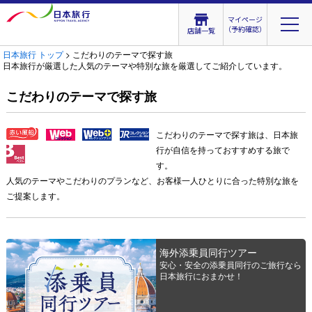
マイページ
（予約確認）
店舗一覧
日本旅行 トップ
> こだわりのテーマで探す旅
日本旅行が厳選した人気のテーマや特別な旅を厳選してご紹介しています。
こだわりのテーマで探す旅
こだわりのテーマで探す旅は、日本旅
行が自信を持っておすすめする旅で
す。
人気のテーマやこだわりのプランなど、お客様一人ひとりに合った特別な旅を
ご提案します。
海外添乗員同行ツアー
安心・安全の添乗員同行のご旅行なら
日本旅行におまかせ！