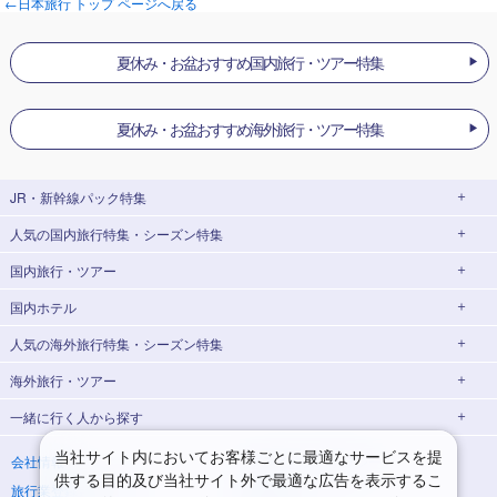
←日本旅行 トップ ページへ戻る
夏休み・お盆おすすめ国内旅行・ツアー特集
夏休み・お盆おすすめ海外旅行・ツアー特集
JR・新幹線パック
特集
人気の国内旅行特集・シーズン特集
JR・新幹線＋ホテルパック
日帰り JR・新幹線 パック
国内旅行・ツアー
出張パック
EX旅パック
東京ディズニーリゾート®への旅
ユニバーサル・スタジオ・ジャパン(USJ)
(EXダイナミックパック)
への旅
国内ホテル
北海道旅行・ツアー
東京⇔大阪(新大阪) 新幹線パック
東京⇔名古屋 新幹線パック
ハウステンボスへの旅
温泉旅行
人気の海外旅行特集・シーズン特集
東北旅行・ツアー
大阪(新大阪)⇔東京 新幹線パック
温泉ランキング
日帰り旅行
海外旅行・ツアー
青森旅行・ツアー
岩手旅行・ツアー
北海道ホテル・旅館
添乗員付きツアー特集
海外ダイナミックパッケージ
飛行機+ホテルパック
ゴールデンウィーク(GW)旅行
一緒に行く人
から探す
宮城旅行・ツアー
秋田旅行・ツアー
海外航空券＋ホテル
新婚旅行・ハネムーン特集
ヨーロッパ
夏休み・お盆休み旅行
シルバーウィーク旅行
山形旅行・ツアー
福島旅行・ツアー
青森ホテル・旅館
岩手ホテル・旅館
海外世界遺産特集
ゴールデンウィーク(GW) 海外旅行
イタリア旅行・ツアー
スペイン旅行・ツアー
一人旅
海外一人旅
当社サイト内においてお客様ごとに最適なサービスを提
会社情報
プライバシーポリシー
冬休み旅行
年末年始・お正月の旅行
供する目的及び当社サイト外で最適な広告を表示するこ
旅行業登録票・約款
規約集
宮城ホテル・旅館
秋田ホテル・旅館
夏休み・お盆休みの海外旅行
シルバーウィークの海外旅行
フランス旅行・ツアー
ドイツ旅行・ツアー
家族・子連れ旅行
海外家族・子連れ旅行
関東旅行・ツアー