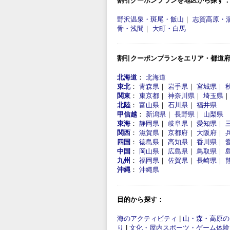
割引クーポンプランを地区から探す
野沢温泉・斑尾・飯山
｜
志賀高原・
骨・浅間
｜
大町・白馬
割引クーポンプランをエリア・都道
北海道
：
北海道
東北
：
青森県
｜
岩手県
｜
宮城県
｜
関東
：
東京都
｜
神奈川県
｜
埼玉県
北陸
：
富山県
｜
石川県
｜
福井県
甲信越
：
新潟県
｜
長野県
｜
山梨県
東海
：
静岡県
｜
岐阜県
｜
愛知県
｜
関西
：
滋賀県
｜
京都府
｜
大阪府
｜
四国
：
徳島県
｜
高知県
｜
香川県
｜
中国
：
岡山県
｜
広島県
｜
鳥取県
｜
九州
：
福岡県
｜
佐賀県
｜
長崎県
｜
沖縄
：
沖縄県
目的から探す：
海のアクティビティ
|
山・森・高原の
り
|
文化・屋内スポーツ・ゲーム体験