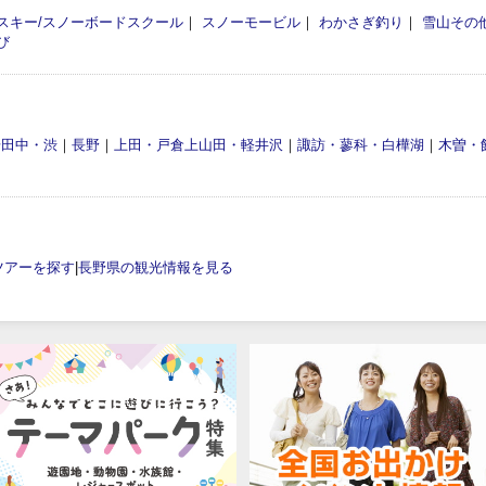
スキー/スノーボードスクール
｜
スノーモービル
｜
わかさぎ釣り
｜
雪山その
び
湯田中・渋
｜
長野
｜
上田・戸倉上山田・軽井沢
｜
諏訪・蓼科・白樺湖
｜
木曽・
ツアーを探す
|
長野県の観光情報を見る