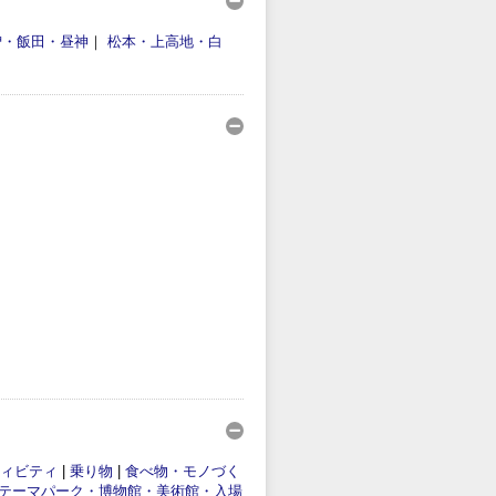
曽・飯田・昼神
｜
松本・上高地・白
ィビティ
|
乗り物
|
食べ物・モノづく
テーマパーク・博物館・美術館・入場