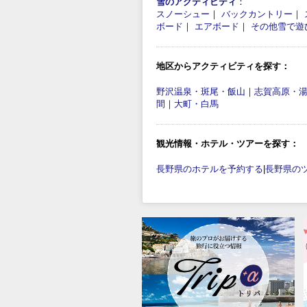
雪のアクティビティ
：
スノーシュー
｜
バックカントリー
｜
ボード
｜
エアボード
｜
その他雪で遊
地区からアクティビティを探す：
野沢温泉・斑尾・飯山
｜
志賀高原・
間
｜
大町・白馬
観光情報・ホテル・ツアーを探す：
長野県のホテルを予約する
|
長野県の