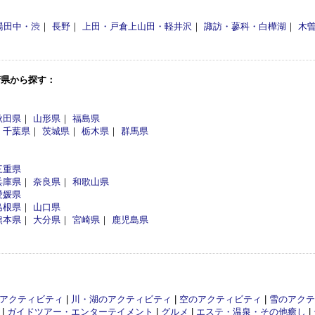
：
湯田中・渋
｜
長野
｜
上田・戸倉上山田・軽井沢
｜
諏訪・蓼科・白樺湖
｜
木
府県から探す：
秋田県
｜
山形県
｜
福島県
｜
千葉県
｜
茨城県
｜
栃木県
｜
群馬県
三重県
兵庫県
｜
奈良県
｜
和歌山県
愛媛県
島根県
｜
山口県
熊本県
｜
大分県
｜
宮崎県
｜
鹿児島県
アクティビティ
|
川・湖のアクティビティ
|
空のアクティビティ
|
雪のアクテ
|
ガイドツアー・エンターテイメント
|
グルメ
|
エステ・温泉・その他癒し
|