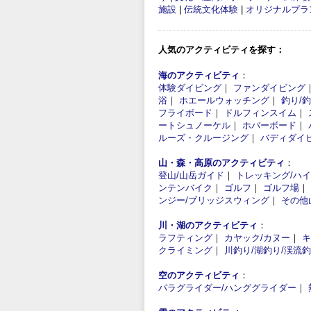
施設
|
伝統文化体験
|
オリジナルプラ
人気のアクティビティを探す：
海のアクティビティ
：
体験ダイビング
｜
ファンダイビング
浴
｜
ホエールウォッチング
｜
釣り/
フライボード
｜
ドルフィンスイム
｜
ートシュノーケル
｜
ホバーボード
｜
ルーズ・クルージング
｜
バディダイ
山・森・高原のアクティビティ
：
登山/山岳ガイド
｜
トレッキング/ハ
ンテンバイク
｜
ゴルフ
｜
ゴルフ場
｜
ンジー/ブリッジスウィング
｜
その他
川・湖のアクティビティ
：
ラフティング
｜
カヤック/カヌー
｜
キ
クライミング
｜
川釣り/湖釣り/渓流
空のアクティビティ
：
パラグライダー/ハンググライダー
｜