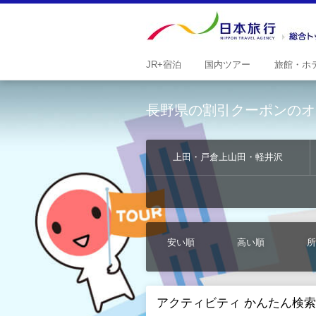
JR+
宿泊
国内
ツアー
旅館・
ホ
長野県の割引クーポンのオ
上田・戸倉上山田・軽井沢
安い順
高い順
所
アクティビティ かんたん検索