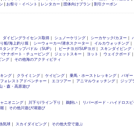
ン
|
お祭り・イベント
|
レンタカー
|
団体向けプラン
|
割引クーポン
｜
ダイビングライセンス取得
｜
シュノーケリング
｜
シーカヤック/カヌー
｜
釣り船/海上釣り堀
｜
シーウォーカー/潜水スクーター
｜
イルカウォッチング
スタンドアップパドル（SUP）
｜
ビーチヨガ/SUPヨガ
｜
スキンダイビング
バナナボート・チュービング
｜
ジェットスキー
｜
ヨット
｜
ウェイクボード
ビング
｜
その他海のアクティビティ
イキング
｜
クライミング
｜
ケイビング
｜
乗馬・ホーストレッキング
｜
バギー
フォレストアドベンチャー
｜
エコツアー
｜
アニマルウォッチング
｜
ジップ
山・森・高原遊び
ャニオニング
｜
川下り/ライン下り
｜
鵜飼い
｜
リバーボード・ハイドロスピ
釣堀
｜
その他川遊び/湖遊び
熱気球
｜
スカイダイビング
｜
その他大空で遊ぶ