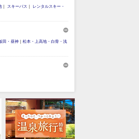
他
｜
スキーバス
｜
レンタルスキー・
飯田・昼神
｜
松本・上高地・白骨・浅