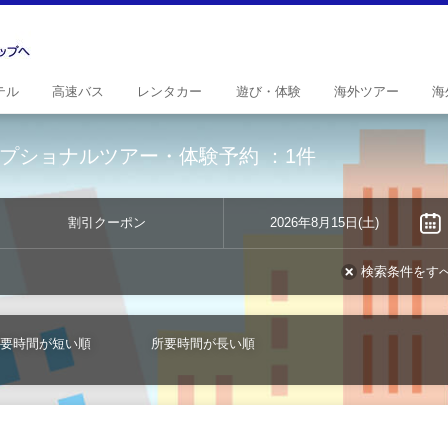
テル
高速
バス
レンタ
カー
遊び・
体験
海外
ツアー
海
プショナルツアー・体験予約
：1件
割引クーポン
2026年8月15日(土)
検索条件をす
要時間が短い順
所要時間が長い順