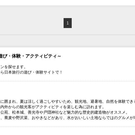
1
遊び・体験・アクティビティ～
ランを探せます。
なら日本旅行の遊び・体験サイトで！
然に囲まれ、夏は涼しく過ごしやすいため、観光地、避暑地、自然を体験でき
国内外からの観光客がアクティビティを楽しむ為に訪れます。
猿公苑、松本城、善光寺や戸隠神社など魅力的な歴史的建造物がオススメ。
は、蕎麦や野沢菜、おやきなどがあり、水がおいしい土地ならではのグルメが