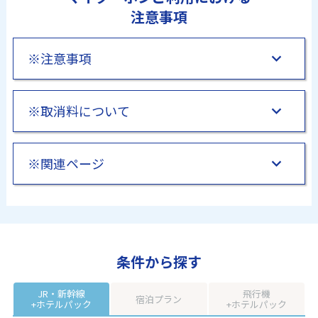
注意事項
※注意事項
マイクーポンは国内宿泊、国内フリープラン（JR＋宿泊プラ
※取消料について
ン、航空＋宿泊プラン）、国内ツアー、海外ツアー、海外航空
券、海外ホテル、海外航空券＋ホテルの予約でご利用いただけ
ます。それ以外のサービス（レンタカー、高速バス等）には対
マイクーポンを利用した予約の取消料は、マイクーポン利用前
※関連ページ
応しておりません
の旅行代金総額を基に算出いたします。
マイクーポンは、日本旅行会員限定のお得なクーポンです。
マイクーポンを利用した予約を取消した場合は、マイクーポン
会員予約ではないご予約では、マイクーポンを獲得していても
は即時返却されます。
よくある質問 マイページ
ご利用いただけません。
返却時点でマイクーポンの有効期間が過ぎた場合や、先着予約
日本旅行サイト利用規約
マイクーポンは旅行代金のお支払の一部として、所定の方法で
上限数に達した場合などはそのマイクーポンは失効となりま
日本旅行会員利用規約
ご利用いただけます。
す。
獲得クーポン一覧ページ（マイページ）
条件から探す
マイクーポンの条件、サービスの内容、有効期間、利用条件、
その他の諸条件等は、当社が別途マイクーポンごとに定めるも
のとし、マイクーポン獲得時にこれらを確認のうえクーポンを
JR・新幹線
飛行機
宿泊プラン
+ホテルパック
+ホテルパック
利用するものとします。