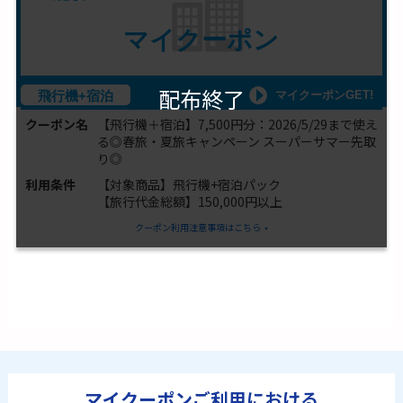
マイクーポン
配布終了
マイクーポンGET!
飛行機+宿泊
クーポン名
【飛行機＋宿泊】7,500円分：2026/5/29まで使え
る◎春旅・夏旅キャンペーン スーパーサマー先取
り◎
利用条件
【対象商品】飛行機+宿泊パック
【旅行代金総額】150,000円以上
クーポン利用注意事項はこちら
マイクーポンご利用における