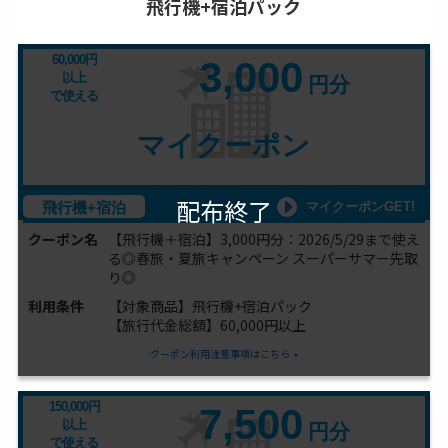
飛行機+宿泊パック
60,000円
3,000
以上
円分
で使える
マイクーポン
配布終了
マイクーポンGET!
飛行機+宿泊
クーポン名
【飛行機＋宿泊】3,000円分：2026/5/29まで使え
る◎春旅・夏旅キャンペーン スーパーサマー先取
り◎
利用条件
【対象商品】飛行機+宿泊パック
【旅行代金総額】60,000円以上
クーポン利用注意事項はこちら
150,000円
7,500
以上
円分
で使える