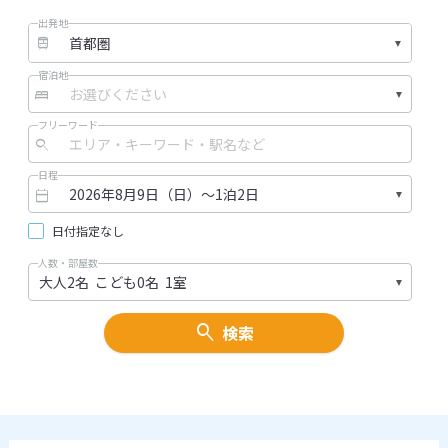
利用条件でクーポンが適用される金額条件があった場合、国内
出発地
は旅行代金総額に対しての適用となり、海外は、海外ダイナミ
ックパッケージは、各諸税等、現地でお支払いいただく額を除
宿泊地
く旅行代金総額に対し、ベストツアー、webコレクションは、
燃油サーチャージ、各諸税等、現地でお支払いいただく額を除
く基本旅行代金に対し、海外航空券、海外ホテル、海外航空券
フリーワード
＋ホテルは、燃油サーチャージ、各諸税等、手数料、現地でお
支払いいただく額を除く基本旅行代金に対し適用となります。
日程
（例）15万円以上に使える海外マイクーポンは、ベストツアー
の場合、
日付指定なし
基本代金14万円+燃油サーチャージ1万円+1人部屋追加代金2万
円＝旅行代金合計17万円の場合、ご利用いただけません。
人数・部屋数
予約画面では、獲得したマイクーポンのうち、お客様の利用条
件に合ったマイクーポンのみ、選択することができます。
検索
（例1）海外ツアーのマイクーポンは国内ツアーではご利用いた
だけません。
（例2）5万円以上に使えるマイクーポンは、3万円のご予約で
はご利用いただけません。
1予約につき利用できるマイクーポンは1枚までです。