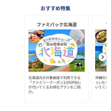
は全部を取消すことがあります。
おすすめ特集
取り消されたマイクーポンについては一切責任を負いません。
会員が会員の地位を喪失した場合は、会員が保有するマイクー
ポンはすべて失効します。
ファミパック北海道
フ
他の割引との併用はできません。
既にご予約の方は対象外となります。
北海道内の対象施設で利用できる
沖縄の対
「ファミリークーポン3,000円分」
ぅいむちク
が付いてくるお得なプランをご紹
いてくる
介。