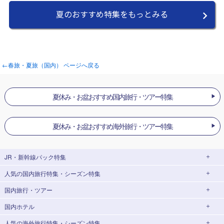
夏のおすすめ特集をもっとみる
←春旅・夏旅（国内） ページへ戻る
夏休み・お盆おすすめ国内旅行・ツアー特集
夏休み・お盆おすすめ海外旅行・ツアー特集
JR・新幹線パック
特集
人気の国内旅行特集・シーズン特集
JR・新幹線＋ホテルパック
日帰り JR・新幹線 パック
国内旅行・ツアー
出張パック
EX旅パック
東京ディズニーリゾート®への旅
ユニバーサル・スタジオ・ジャパン(USJ)
(EXダイナミックパック)
への旅
国内ホテル
北海道旅行・ツアー
東京⇔大阪(新大阪) 新幹線パック
東京⇔名古屋 新幹線パック
ハウステンボスへの旅
温泉旅行
人気の海外旅行特集・シーズン特集
東北旅行・ツアー