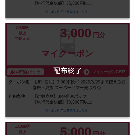
【旅行代金総額】35,000円以上
クーポン利用注意事項はこちら
70,000円
3,000
以上
円分
で使える
マイクーポン
配布終了
マイクーポンGET!
JR+宿泊パック
クーポン名
【JR+宿泊】3,000円分：2026/5/29まで使える◎
春旅・夏旅 スーパーサマー先取り◎
利用条件
【対象商品】JR+宿泊パック
【旅行代金総額】70,000円以上
クーポン利用注意事項はこちら
100,000円
5,000
以上
円分