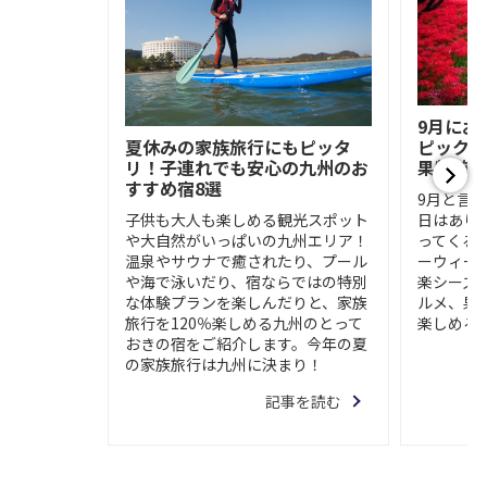
9月にお
ピック
夏休みの家族旅行にもピッタ
果物狩
リ！子連れでも安心の九州のお
すすめ宿8選
9月と言
日はあり
子供も大人も楽しめる観光スポット
ってくる時
や大自然がいっぱいの九州エリア！
ーウィー
温泉やサウナで癒されたり、プール
楽シーズ
や海で泳いだり、宿ならではの特別
ルメ、果
な体験プランを楽しんだりと、家族
楽しめる
旅行を120％楽しめる九州のとって
おきの宿をご紹介します。今年の夏
の家族旅行は九州に決まり！
記事を読む