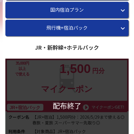
国内宿泊プラン
飛行機+宿泊パック
JR・新幹線+ホテルパック
35,000円
1,500
以上
円分
で使える
マイクーポン
配布終了
マイクーポンGET!
JR+宿泊パック
クーポン名
【JR+宿泊】1,500円分：2026/5/29まで使える◎
春旅・夏旅 スーパーサマー先取り◎
利用条件
【対象商品】JR+宿泊パック