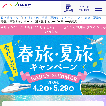
マイページ
（予約確認）
店舗一覧
日本旅行 トップ
>
お得まとめ
>
春旅・夏旅キャンペーン TOP
>
春旅・夏旅キャ
春旅・早割キャンペーン 国内旅行（スーパーサマー先取り！）
当キャンペーンは終了いたしました。たくさんのご利用ありがとうござ
いました。