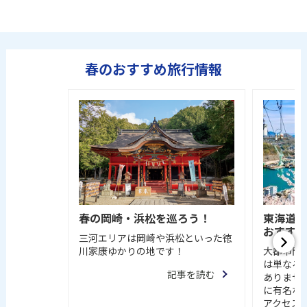
春のおすすめ旅行情報
春の岡崎・浜松を巡ろう！
東海道
おすすめ
三河エリアは岡崎や浜松といった徳
川家康ゆかりの地です！
大都市間
は単なる
記事を読む
ありませ
に有名な
アクセス