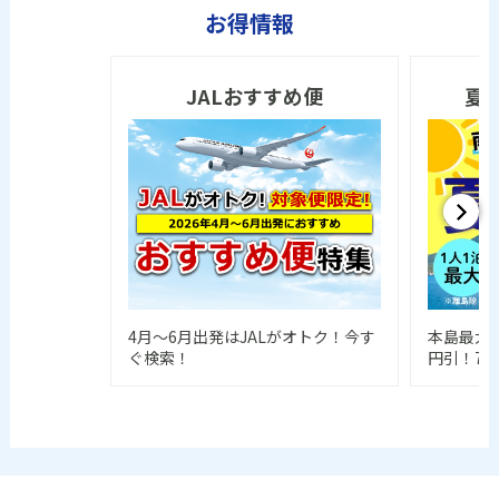
マイクーポンは1回のみ獲得できます。
お得情報
マイクーポンの譲渡はできません。
獲得済のマイクーポンの合算はできません。
マイクーポンは、インターネットでの予約時にのみご利用いた
JALおすすめ便
夏
だけます。何らかの事情により、予約画面でマイクーポンをご
利用されなかった場合、予約成立後に利用することはできませ
ん。
予約画面でマイクーポンが利用されなかった場合、もしくはで
きない場合も含め、いかなる場合でも別途マイクーポン分の割
引を行う事はできませんので、あらかじめご了承ください。
予約後の変更（日程変更・人数変更など）はできません。取り
直しが必要です。
先着予約制限のあるマイクーポンは先着上限数に達した時点で
ご利用いただけなくなりますのでご注意ください。
4月～6月出発はJALがオトク！今す
本島最大5
ぐ検索！
円引！7/
有効期限が過ぎた場合は、ご利用いただけなくなりますのでご
注意ください。
マイクーポン獲得後、会員が条件を満たしていなかった場合
や、会員に違法または不正行為があった場合、日本旅行会員規
約やマイクーポンご利用における注意事項のルール等に違反が
あった場合は、当社は会員が保持するマイクーポンの一部また