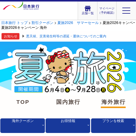
マイページ
（予約確認）
店舗一覧
日本旅行 トップ
>
割引クーポン
>
夏旅2026 サマーセール
> 夏旅2026キャンペ
夏旅2026キャンペーン 海外
お知らせ
悪天候、災害発生時等の遅延・運休についてのご案内
TOP
国内旅行
海外旅行
海外クーポン
お得情報
プランを検索