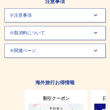
注意事項
※注意事項
マイクーポンは国内宿泊、国内フリープラン（JR＋宿泊プラ
※取消料について
ン、航空＋宿泊プラン）、国内ツアー、海外ツアー、海外航空
券、海外ホテル、海外航空券＋ホテルの予約でご利用いただけ
ます。それ以外のサービス（レンタカー、高速バス等）には対
マイクーポンを利用した予約の取消料は、マイクーポン利用前
※関連ページ
応しておりません
の旅行代金総額を基に算出いたします。
マイクーポンは、日本旅行会員限定のお得なクーポンです。
マイクーポンを利用した予約を取消した場合は、マイクーポン
会員予約ではないご予約では、マイクーポンを獲得していても
は即時返却されます。
よくある質問 マイページ
ご利用いただけません。
返却時点でマイクーポンの有効期間が過ぎた場合や、先着予約
日本旅行サイト利用規約
マイクーポンは旅行代金のお支払の一部として、所定の方法で
上限数に達した場合などはそのマイクーポンは失効となりま
日本旅行会員利用規約
ご利用いただけます。
す。
獲得クーポン一覧ページ（マイページ）
海外旅行お得情報
マイクーポンの条件、サービスの内容、有効期間、利用条件、
その他の諸条件等は、当社が別途マイクーポンごとに定めるも
のとし、マイクーポン獲得時にこれらを確認のうえクーポンを
割引クーポン
日
利用するものとします。
利用条件でクーポンが適用される金額条件があった場合、国内