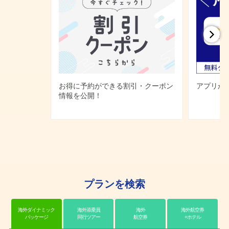
は旅行代金総額に対しての適用となり、海外は、海外ダイナミ
ックパッケージは、各諸税等、現地でお支払いいただく額を除
く旅行代金総額に対し、ベストツアー、webコレクションは、
燃油サーチャージ、各諸税等、現地でお支払いいただく額を除
く基本旅行代金に対し、海外航空券、海外ホテル、海外航空券
＋ホテルは、燃油サーチャージ、各諸税等、手数料、現地でお
支払いいただく額を除く基本旅行代金に対し適用となります。
お得に予約ができる割引・クーポン
アプリか
（例）15万円以上に使える海外マイクーポンは、ベストツアー
情報を公開！
の場合、
基本代金14万円+燃油サーチャージ1万円+1人部屋追加代金2万
円＝旅行代金合計17万円の場合、ご利用いただけません。
予約画面では、獲得したマイクーポンのうち、お客様の利用条
件に合ったマイクーポンのみ、選択することができます。
（例1）海外ツアーのマイクーポンは国内ツアーではご利用い
ただけません。
プランを検索
（例2）5万円以上に使えるマイクーポンは、3万円のご予約で
はご利用いただけません。
1予約につき利用できるマイクーポンは1枚までです。
海外ダイナミック
海外添乗員
海外
海外航空券
パッケージ
同行ツアー
航空券
+ホテル
マイクーポンは1回のみ獲得できます。