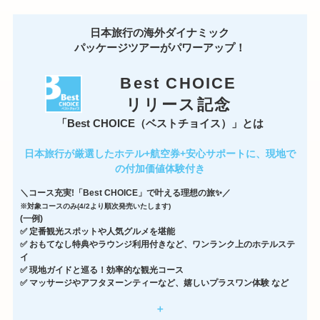
日本旅行の海外ダイナミック
パッケージツアーがパワーアップ！
Best CHOICE
リリース記念
「Best CHOICE（ベストチョイス）」とは
日本旅行が厳選したホテル+航空券+安心サポートに、現地で
の付加価値体験付き
＼コース充実!「Best CHOICE」で叶える理想の旅✨／
※対象コースのみ(4/2より順次発売いたします)
(一例)
✅ 定番観光スポットや人気グルメを堪能
✅ おもてなし特典やラウンジ利用付きなど、ワンランク上のホテルステ
イ
✅ 現地ガイドと巡る！効率的な観光コース
✅ マッサージやアフタヌーンティーなど、嬉しいプラスワン体験 など
＋