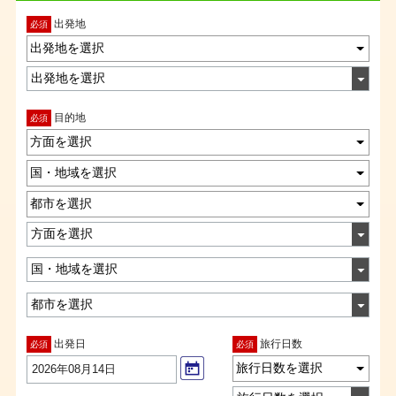
マイクーポンの譲渡はできません。
獲得済のマイクーポンの合算はできません。
出発地
必須
マイクーポンは、インターネットでの予約時にのみご利用いた
出発地を選択
だけます。何らかの事情により、予約画面でマイクーポンをご
利用されなかった場合、予約成立後に利用することはできませ
ん。
目的地
必須
予約画面でマイクーポンが利用されなかった場合、もしくはで
方面を選択
きない場合も含め、いかなる場合でも別途マイクーポン分の割
引を行う事はできませんので、あらかじめご了承ください。
国・地域を選択
予約後の変更（日程変更・人数変更など）はできません。取り
都市を選択
直しが必要です。
先着予約制限のあるマイクーポンは先着上限数に達した時点で
ご利用いただけなくなりますのでご注意ください。
有効期限が過ぎた場合は、ご利用いただけなくなりますのでご
注意ください。
マイクーポン獲得後、会員が条件を満たしていなかった場合
や、会員に違法または不正行為があった場合、日本旅行会員規
出発日
旅行日数
必須
必須
約やマイクーポンご利用における注意事項のルール等に違反が
旅行日数を選択
あった場合は、当社は会員が保持するマイクーポンの一部また
2026年08月14日
は全部を取消すことがあります。