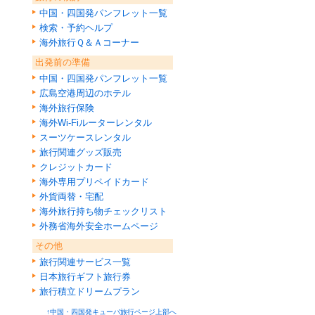
中国・四国発パンフレット一覧
検索・予約ヘルプ
海外旅行Ｑ＆Ａコーナー
出発前の準備
中国・四国発パンフレット一覧
広島空港周辺のホテル
海外旅行保険
海外Wi-Fiルーターレンタル
スーツケースレンタル
旅行関連グッズ販売
クレジットカード
海外専用プリペイドカード
外貨両替・宅配
海外旅行持ち物チェックリスト
外務省海外安全ホームページ
その他
旅行関連サービス一覧
日本旅行ギフト旅行券
旅行積立ドリームプラン
↑中国・四国発キューバ旅行ページ上部へ