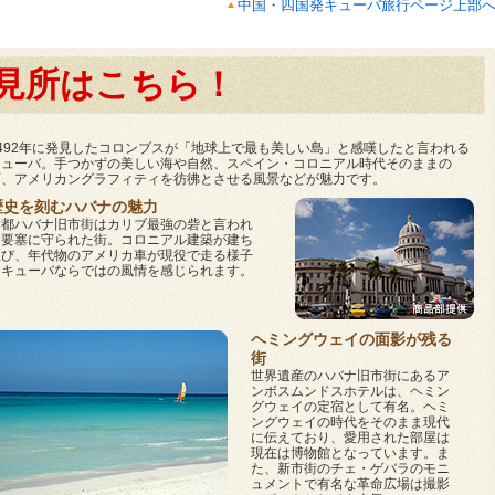
中国・四国発キューバ旅行ページ上部
見所はこちら！
1492年に発見したコロンブスが「地球上で最も美しい島」と感嘆したと言われる
キューバ。手つかずの美しい海や自然、スペイン・コロニアル時代そのままの
町、アメリカングラフィティを彷彿とさせる風景などが魅力です。
歴史を刻むハバナの魅力
古都ハバナ旧市街はカリブ最強の砦と言われ
た要塞に守られた街。コロニアル建築が建ち
並び、年代物のアメリカ車が現役で走る様子
はキューバならではの風情を感じられます。
ヘミングウェイの面影が残る
街
世界遺産のハバナ旧市街にあるア
ンボスムンドスホテルは、ヘミン
グウェイの定宿として有名。ヘミ
ングウェイの時代をそのまま現代
に伝えており、愛用された部屋は
現在は博物館となっています。ま
た、新市街のチェ・ゲバラのモニ
ュメントで有名な革命広場は撮影