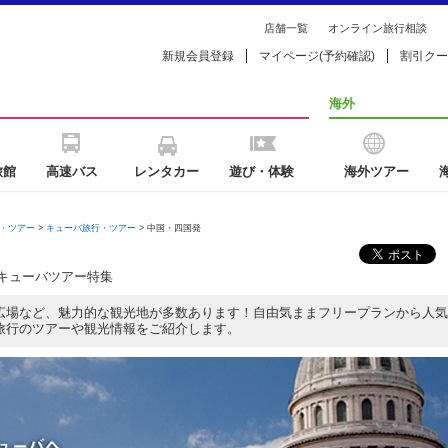
店舗一覧
オンライン旅行相談
新規会員登録
マイページ(予約確認)
割引クー
海外
旅館
高速バス
レンタカー
遊び・体験
海外ツアー
・ツアー
>
キューバ旅行・ツアー
> 中国・四国発
キューバツアー特集
広場など、魅力的な観光地が多数あります！自由気ままフリープランから人気
旅行のツアーや観光情報をご紹介します。