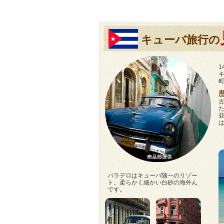
キューバ旅行の
バラデロはキューバ随一のリゾー
ト。柔らかく細かい白砂の海外ん
です。