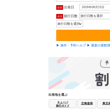
出発日
2026年08月15日
必須
旅行日数
旅行日数を選択
必須
▶ 操作・予約ヘルプ
▶ 最新の渡航
出発地を選ぶ
キューバ
北海道発
東北
旅行ガイド