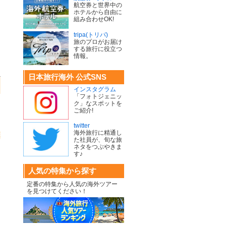
航空券と世界中の
ホテルから自由に
組み合わせOK!
tripa(トリパ)
旅のプロがお届け
する旅行に役立つ
情報。
日本旅行海外 公式SNS
インスタグラム
「フォトジェニッ
ク」なスポットを
ご紹介!
twitter
海外旅行に精通し
た社員が、旬な旅
ネタをつぶやきま
す♪
人気の特集から探す
定番の特集から人気の海外ツアー
を見つけてください！