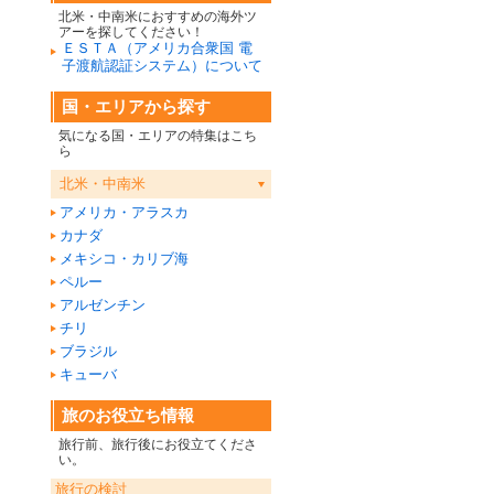
北米・中南米におすすめの海外ツ
アーを探してください！
ＥＳＴＡ（アメリカ合衆国 電
子渡航認証システム）について
国・エリアから探す
気になる国・エリアの特集はこち
ら
北米・中南米
アメリカ・アラスカ
カナダ
メキシコ・カリブ海
ペルー
アルゼンチン
チリ
ブラジル
キューバ
旅のお役立ち情報
旅行前、旅行後にお役立てくださ
い。
旅行の検討