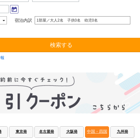
宿泊内訳
1部屋／大人2名 子供0名 幼児0名
検索する
情報
中国・四国
発
東京発
名古屋発
大阪発
九州発