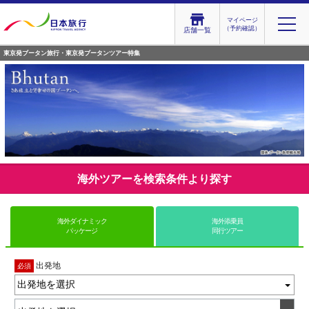
マイページ
（予約確認）
店舗一覧
東京発ブータン旅行・東京発ブータンツアー特集
海外ツアーを検索条件より探す
海外ダイナミック
海外添乗員
パッケージ
同行ツアー
出発地
必須
出発地を選択