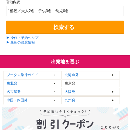
宿泊内訳
1部屋／大人2名 子供0名 幼児0名
検索する
▶ 操作・予約ヘルプ
▶ 最新の渡航情報
出発地を選ぶ
ブータン
旅行ガイド
北海道発
東北発
東京発
名古屋発
大阪発
中国・四国発
九州発