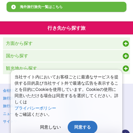
海外旅行旅先一覧はこちら
行き先から探す旅
方面から探す
国から探す
観光地から探す
当社サイト内においてお客様ごとに最適なサービスを提
供する目的及び当社サイト外で最適な広告を表示するこ
とを目的にCookieを使用しています。Cookieの使用に
会社情報
プライバシーポリシー
同意いただける場合は同意するを選択してください。詳
旅行業登録票・約款
規約集
しくは
旅行条件書
商標について
プライバシーポリシー
ニュースリリース
採用情報
をご確認ください。
サイトマップ
システムメンテナンスの
お知らせ
同意しない
同意する