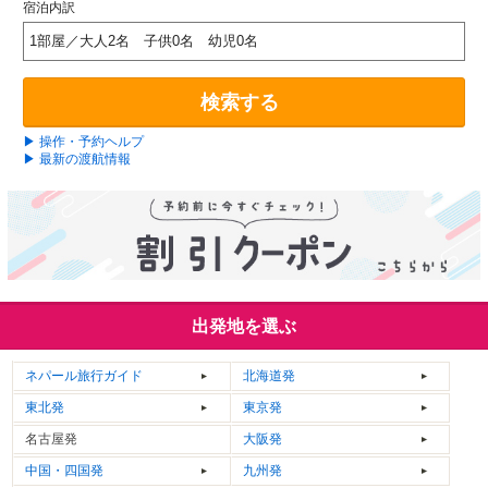
宿泊内訳
1部屋／大人2名 子供0名 幼児0名
検索する
▶ 操作・予約ヘルプ
▶ 最新の渡航情報
出発地を選ぶ
ネパール
旅行ガイド
北海道発
東北発
東京発
名古屋発
大阪発
中国・四国発
九州発