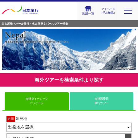
マイページ
（予約確認）
店舗一覧
名古屋発ネパール旅行・名古屋発ネパールツアー特集
海外ツアーを検索条件より探す
海外ダイナミック
海外添乗員
パッケージ
同行ツアー
出発地
必須
出発地を選択