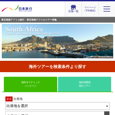
マイページ
（予約確認）
店舗一覧
東京発南アフリカ旅行・東京発南アフリカツアー特集
海外ツアーを検索条件より探す
海外ダイナミック
海外添乗員
パッケージ
同行ツアー
出発地
必須
出発地を選択