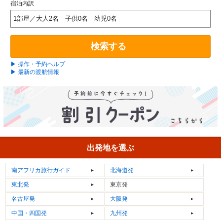
宿泊内訳
1部屋／大人2名 子供0名 幼児0名
検索する
▶ 操作・予約ヘルプ
▶ 最新の渡航情報
出発地を選ぶ
南アフリカ
旅行ガイド
北海道発
東北発
東京発
名古屋発
大阪発
中国・四国発
九州発