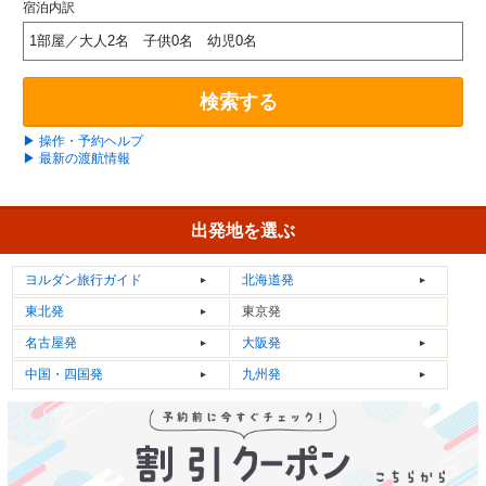
宿泊内訳
1部屋／大人2名 子供0名 幼児0名
検索する
▶ 操作・予約ヘルプ
▶ 最新の渡航情報
出発地を選ぶ
ヨルダン
旅行ガイド
北海道発
東北発
東京発
名古屋発
大阪発
中国・四国発
九州発