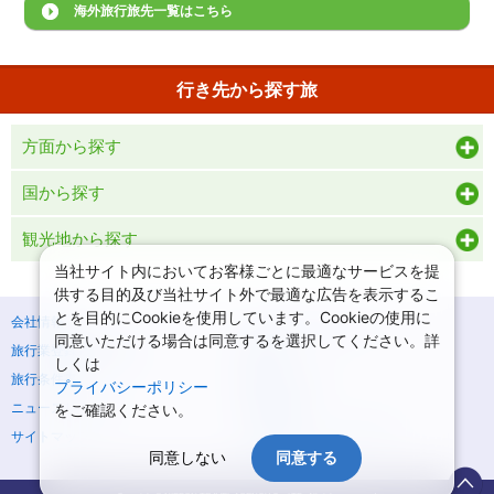
海外旅行旅先一覧はこちら
行き先から探す旅
方面から探す
国から探す
観光地から探す
当社サイト内においてお客様ごとに最適なサービスを提
供する目的及び当社サイト外で最適な広告を表示するこ
とを目的にCookieを使用しています。Cookieの使用に
会社情報
プライバシーポリシー
同意いただける場合は同意するを選択してください。詳
旅行業登録票・約款
規約集
しくは
旅行条件書
商標について
プライバシーポリシー
ニュースリリース
採用情報
をご確認ください。
サイトマップ
システムメンテナンスの
お知らせ
同意しない
同意する