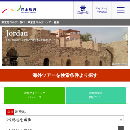
マイページ
（予約確認）
店舗一覧
東京発ヨルダン旅行・東京発ヨルダンツアー特集
海外ツアーを検索条件より探す
海外ダイナミック
海外添乗員
パッケージ
同行ツアー
出発地
必須
出発地を選択