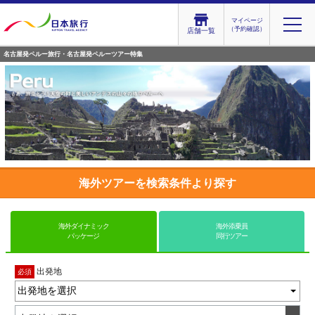
マイページ
（予約確認）
店舗一覧
名古屋発ペルー旅行・名古屋発ペルーツアー特集
海外ツアーを検索条件より探す
海外ダイナミック
海外添乗員
パッケージ
同行ツアー
出発地
必須
出発地を選択