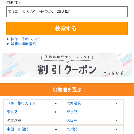
宿泊内訳
1部屋／大人2名 子供0名 幼児0名
検索する
▶ 操作・予約ヘルプ
▶ 最新の渡航情報
出発地を選ぶ
ペルー
旅行ガイド
北海道発
東北発
東京発
名古屋発
大阪発
中国・四国発
九州発