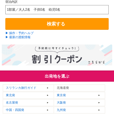
宿泊内訳
1部屋／大人2名 子供0名 幼児0名
検索する
▶ 操作・予約ヘルプ
▶ 最新の渡航情報
出発地を選ぶ
スリランカ
旅行ガイド
北海道発
東北発
東京発
名古屋発
大阪発
中国・四国発
九州発