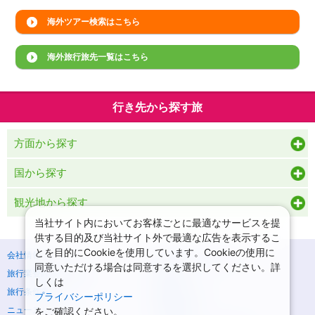
海外ツアー検索はこちら
海外旅行旅先一覧はこちら
行き先から探す旅
方面から探す
国から探す
観光地から探す
当社サイト内においてお客様ごとに最適なサービスを提
供する目的及び当社サイト外で最適な広告を表示するこ
とを目的にCookieを使用しています。Cookieの使用に
会社情報
プライバシーポリシー
同意いただける場合は同意するを選択してください。詳
旅行業登録票・約款
規約集
しくは
旅行条件書
商標について
プライバシーポリシー
をご確認ください。
ニュースリリース
採用情報