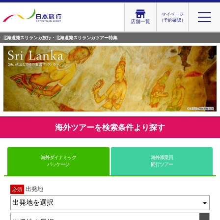
マイページ
（予約確認）
店舗一覧
北海道発スリランカ旅行・北海道発スリランカツアー特集
海外ツアーを検索条件より探す
海外ダイナミック
海外添乗員
パッケージ
同行ツアー
出発地
必須
出発地を選択