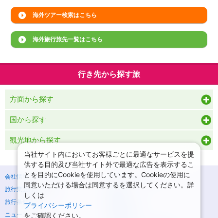
海外ツアー検索はこちら
海外旅行旅先一覧はこちら
行き先から探す旅
方面から探す
国から探す
観光地から探す
当社サイト内においてお客様ごとに最適なサービスを提
供する目的及び当社サイト外で最適な広告を表示するこ
とを目的にCookieを使用しています。Cookieの使用に
会社情報
プライバシーポリシー
同意いただける場合は同意するを選択してください。詳
旅行業登録票・約款
規約集
しくは
旅行条件書
商標について
プライバシーポリシー
をご確認ください。
ニュースリリース
採用情報