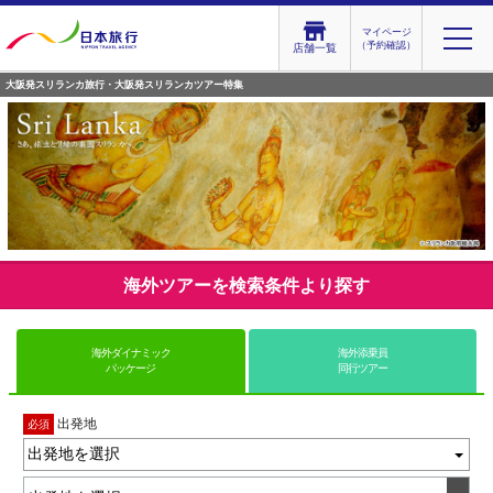
マイページ
（予約確認）
店舗一覧
大阪発スリランカ旅行・大阪発スリランカツアー特集
海外ツアーを検索条件より探す
海外ダイナミック
海外添乗員
パッケージ
同行ツアー
出発地
必須
出発地を選択