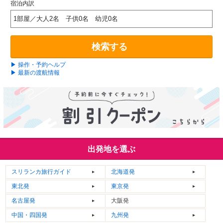
宿泊内訳
1部屋／大人2名 子供0名 幼児0名
検索する
▶ 操作・予約ヘルプ
▶ 最新の渡航情報
出発地を選ぶ
スリランカ
旅行ガイド
北海道発
東北発
東京発
名古屋発
大阪発
中国・四国発
九州発