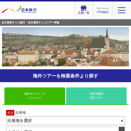
マイページ
（予約確認）
店舗一覧
名古屋発チェコ旅行・名古屋発チェコツアー特集
海外ツアーを検索条件より探す
海外ダイナミック
海外添乗員
パッケージ
同行ツアー
出発地
必須
出発地を選択