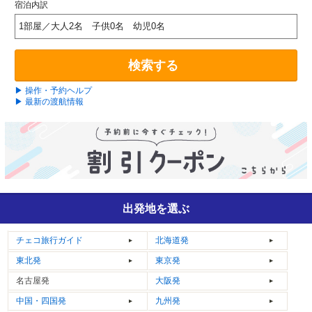
宿泊内訳
1部屋／大人2名 子供0名 幼児0名
検索する
▶ 操作・予約ヘルプ
▶ 最新の渡航情報
出発地を選ぶ
チェコ
旅行ガイド
北海道発
東北発
東京発
名古屋発
大阪発
中国・四国発
九州発