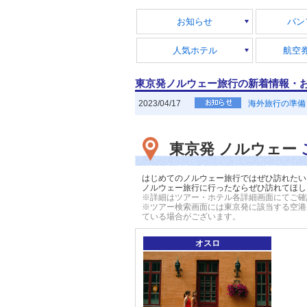
お知らせ
パン
人気ホテル
航空
東京発ノルウェー旅行の新着情報・
2023/04/17
海外旅行の準備
東京発 ノルウェー
はじめてのノルウェー旅行ではぜひ訪れたい
ノルウェー旅行に行ったならぜひ訪れてほし
※詳細はツアー・ホテル各詳細画面にてご確
※ツアー検索画面には東京発に該当する空港
ている場合がございます
。
オスロ