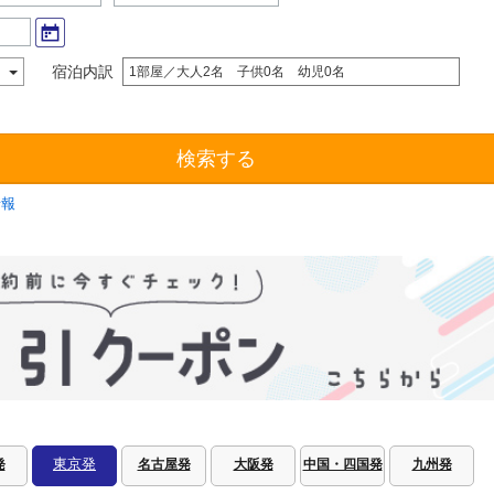
宿泊内訳
1部屋／大人2名 子供0名 幼児0名
検索する
情報
東京発
発
名古屋発
大阪発
中国・四国発
九州発