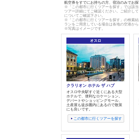
航空券をすでにお持ちの方、宿泊のみでお探
※「この都市に行くツアーを探す」では該当
ツアー詳細にてご確認ください。ご紹介して
についてご確認下さい。
※「この都市に行くツアーを探す」の検索結
ランをご用意している場合は各地の空港から
※写真はイメージです。
オスロ
クラリオン ホテル ザ ハブ
オスロ中央駅すぐ近くにある大型
ホテルで、便利なロケーション。
デパートやショッピングモール、
土産屋も徒歩圏内にあるので散策
にも良いです。
この都市に行くツアーを探す