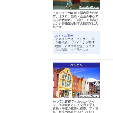
ノルウェーの首都で国内最大の都
市、オスロ。経済・政治の中心で
ある近代都市。「叫び」で有名な
ムンク博物館が日本人観光客に人
気です。
おすすめ観光
オスロ市庁舎、ノルウェー国
立美術館、ヴァイキング船博
物館、オスロ大聖堂、フログ
ネル公園、オペラハウス
ベルゲン
かつては首都でもあったベルゲ
ン。海港都市として交易で栄え、
貿易・海運の重要な都市。フィヨ
ルド観光の拠点にもなっていま