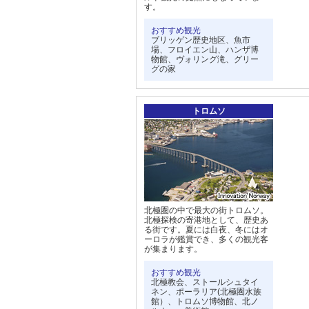
す。
おすすめ観光
ブリッゲン歴史地区、魚市
場、フロイエン山、ハンザ博
物館、ヴォリング滝、グリー
グの家
トロムソ
北極圏の中で最大の街トロムソ。
北極探検の寄港地として、歴史あ
る街です。夏には白夜、冬にはオ
ーロラが鑑賞でき、多くの観光客
が集まります。
おすすめ観光
北極教会、ストールシュタイ
ネン、ポーラリア(北極圏水族
館）、トロムソ博物館、北ノ