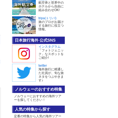
航空券と世界中の
ホテルから自由に
組み合わせOK!
tripa(トリパ)
旅のプロがお届け
する旅行に役立つ
情報。
日本旅行海外 公式SNS
インスタグラム
「フォトジェニッ
ク」なスポットを
ご紹介!
twitter
海外旅行に精通し
た社員が、旬な旅
ネタをつぶやきま
す♪
ノルウェーのおすすめ特集
ノルウェーにおすすめの海外ツア
ーを探してください！
人気の特集から探す
定番の特集から人気の海外ツアー