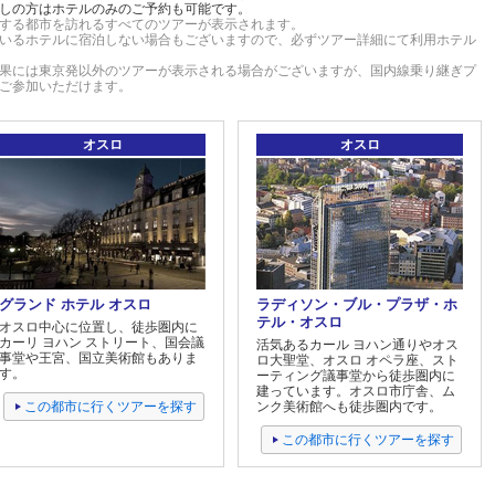
しの方はホテルのみのご予約も可能です。
する都市を訪れるすべてのツアーが表示されます。
いるホテルに宿泊しない場合もございますので、必ずツアー詳細にて利用ホテル
果には東京発以外のツアーが表示される場合がございますが、国内線乗り継ぎプ
ご参加いただけます。
オスロ
オスロ
グランド ホテル オスロ
ラディソン・ブル・プラザ・ホ
テル・オスロ
オスロ中心に位置し、徒歩圏内に
カーリ ヨハン ストリート、国会議
活気あるカール ヨハン通りやオス
事堂や王宮、国立美術館もありま
ロ大聖堂、オスロ オペラ座、スト
す。
ーティング議事堂から徒歩圏内に
建っています。オスロ市庁舎、ム
この都市に行くツアーを探す
ンク美術館へも徒歩圏内です。
この都市に行くツアーを探す