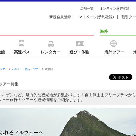
店舗一覧
オンライン旅行相談
新規会員登録
マイページ(予約確認)
割引クー
海外
旅館
高速バス
レンタカー
遊び・体験
海外ツアー
ツアー
>
ノルウェー旅行・ツアー
> 東京発
ツアー特集
ベルゲンなど、魅力的な観光地が多数あります！自由気ままフリープランから
ウェー旅行のツアーや観光情報をご紹介します。