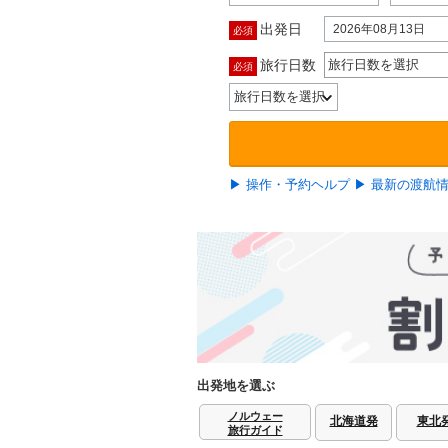
出発日
2026年08月13日
必須
旅行日数
旅行日数を選択
必須
▶ 操作・予約ヘルプ
▶ 最新の渡航
出発地を選ぶ
ノルウェー
北海道発
東北
旅行ガイド