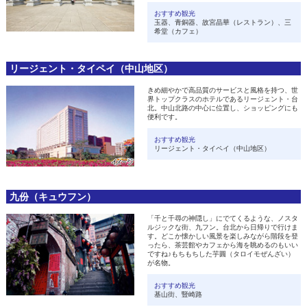
おすすめ観光
玉器、青銅器、故宮晶華（レストラン）、三
希堂（カフェ）
リージェント・タイペイ（中山地区）
きめ細やかで高品質のサービスと風格を持つ、世
界トップクラスのホテルであるリージェント・台
北。中山北路の中心に位置し、ショッピングにも
便利です。
おすすめ観光
リージェント・タイペイ（中山地区）
九份（キュウフン）
「千と千尋の神隠し」にでてくるような、ノスタ
ルジックな街、九フン。台北から日帰りで行けま
す。どこか懐かしい風景を楽しみながら階段を登
ったら、茶芸館やカフェから海を眺めるのもいい
ですね♪もちもちした芋圓（タロイモぜんざい）
が名物。
おすすめ観光
基山街、豎崎路