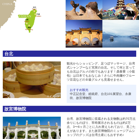
台北
観光からショッピング、足つぼマッサージ、台湾
式シャンプーなど充実の台北。そして何と言って
も台北はグルメの街でもあります！鼎泰豊（小龍
包）は日本でもおなじみ！さらに牛肉麺やフルー
ツ豆花などのＢ級グルメも見逃せません。
おすすめ観光
中正記念堂、総統府、台北101展望台、永康
街、故宮博物院
故宮博物院
台湾、故宮博物院に収蔵される文物数は約70万点
余りにものぼり、常時展示されるものは約2万
点、3〜6ヶ月ごとに入れ替えられており、見ごた
えがあります。また故宮博物院のミュージアムシ
ョップのグッズは台湾土産にもおすすめ♪