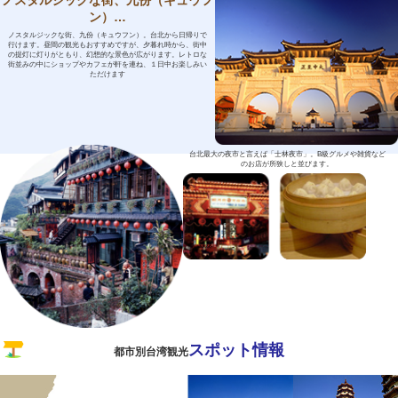
ノスタルジックな街、九份（キュウフ
ン）…
ノスタルジックな街、九份（キュウフン）。台北から日帰りで
行けます。昼間の観光もおすすめですが、夕暮れ時から、街中
の提灯に灯りがともり、幻想的な景色が広がります。レトロな
街並みの中にショップやカフェが軒を連ね、１日中お楽しみい
ただけます
台北最大の夜市と言えば「士林夜市」。B級グルメや雑貨など
のお店が所狭しと並びます。
スポット情報
都市別台湾観光