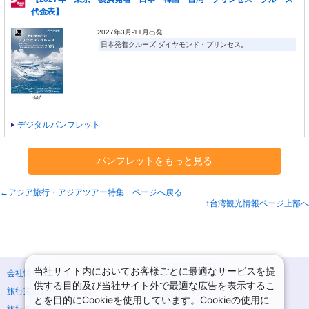
代金表】
2027年3月-11月出発
日本発着クルーズ ダイヤモンド・プリンセス。
デジタルパンフレット
パンフレットをもっと見る
←アジア旅行・アジアツアー特集 ページへ戻る
↑台湾観光情報ページ上部へ
当社サイト内においてお客様ごとに最適なサービスを提
会社情報
プライバシーポリシー
供する目的及び当社サイト外で最適な広告を表示するこ
旅行業登録票・約款
規約集
とを目的にCookieを使用しています。Cookieの使用に
旅行条件書
商標について