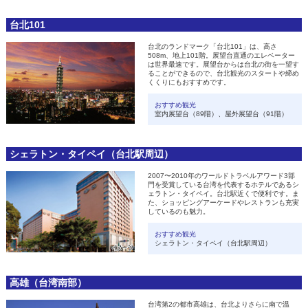
台北101
台北のランドマーク「台北101」は、高さ
508m、地上101階。展望台直通のエレベーター
は世界最速です。展望台からは台北の街を一望す
ることができるので、台北観光のスタートや締め
くくりにもおすすめです。
おすすめ観光
室内展望台（89階）、屋外展望台（91階）
シェラトン・タイペイ（台北駅周辺）
2007〜2010年のワールドトラベルアワード3部
門を受賞している台湾を代表するホテルであるシ
ェラトン・タイペイ。台北駅近くで便利です。ま
た、ショッピングアーケードやレストランも充実
しているのも魅力。
おすすめ観光
シェラトン・タイペイ（台北駅周辺）
高雄（台湾南部）
台湾第2の都市高雄は、台北よりさらに南で温