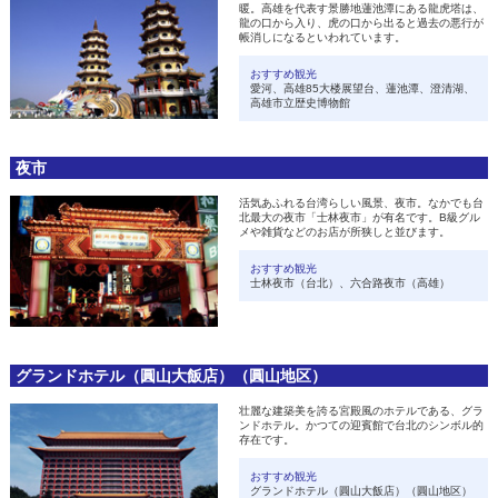
暖。高雄を代表す景勝地蓮池潭にある龍虎塔は、
龍の口から入り、虎の口から出ると過去の悪行が
帳消しになるといわれています。
おすすめ観光
愛河、高雄85大楼展望台、蓮池潭、澄清湖、
高雄市立歴史博物館
夜市
活気あふれる台湾らしい風景、夜市。なかでも台
北最大の夜市「士林夜市」が有名です。B級グル
メや雑貨などのお店が所狭しと並びます。
おすすめ観光
士林夜市（台北）、六合路夜市（高雄）
グランドホテル（圓山大飯店）（圓山地区）
壮麗な建築美を誇る宮殿風のホテルである、グラ
ンドホテル。かつての迎賓館で台北のシンボル的
存在です。
おすすめ観光
グランドホテル（圓山大飯店）（圓山地区）