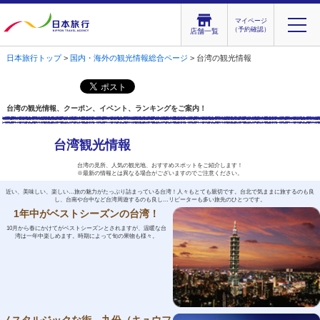
マイページ
（予約確認）
店舗一覧
日本旅行トップ
>
国内・海外の観光情報総合ページ
> 台湾の観光情報
台湾の観光情報、クーポン、イベント、ランキングをご案内！
台湾観光情報
台湾の見所、人気の観光地、おすすめスポットをご紹介します！
※最新の情報とは異なる場合がございますのでご注意ください。
近い、美味しい、楽しい…旅の魅力がたっぷり詰まっている台湾！人々もとても親切です。台北で気ままに旅するのも良
し、台南や台中など台湾周遊するのも良し…リピーターも多い旅先のひとつです。
1年中がベストシーズンの台湾！
10月から春にかけてがベストシーズンとされますが、温暖な台
湾は一年中楽しめます。時期によって旬の果物も様々。