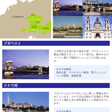
ブダペスト
ブダ側では王宮の丘や漁夫の砦、マーチャンシー
教会が観光スポット。ペスト側では、賑やかなヴ
ァーツィ通りで散策やショッピングが楽しめま
す。
おすすめ観光
漁夫の砦、マーチャーシ教会、聖イシュトバ
ーン大聖堂、英雄広場
ドナウ河
ブダペストはドナウ川とともに美しい景観を作り
出しています。ドナウ川は丘陵のブダ地区と平地
のペスト地区と共に世界遺産として登録されてい
ます。
おすすめ観光