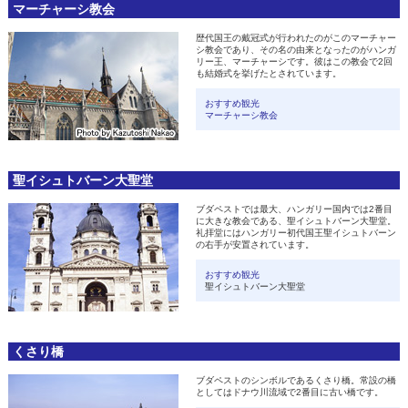
マーチャーシ教会
歴代国王の戴冠式が行われたのがこのマーチャー
シ教会であり、その名の由来となったのがハンガ
リー王、マーチャーシです。彼はこの教会で2回
も結婚式を挙げたとされています。
おすすめ観光
マーチャーシ教会
聖イシュトバーン大聖堂
ブダペストでは最大、ハンガリー国内では2番目
に大きな教会である、聖イシュトバーン大聖堂。
礼拝堂にはハンガリー初代国王聖イシュトバーン
の右手が安置されています。
おすすめ観光
聖イシュトバーン大聖堂
くさり橋
ブダペストのシンボルであるくさり橋。常設の橋
としてはドナウ川流域で2番目に古い橋です。