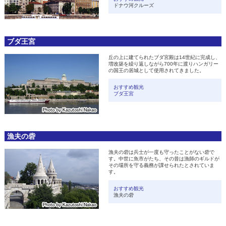
ドナウ河クルーズ
ブダ王宮
丘の上に建てられたブダ宮殿は14世紀に完成し、
増改築を繰り返しながら700年に渡りハンガリー
の国王の居城として使用されてきました。
おすすめ観光
ブダ王宮
漁夫の砦
漁夫の砦は兵士が一度も守ったことがない砦で
す。中世に魚市がたち、その昔は漁師のギルドが
その場所を守る義務が課せられたとされていま
す。
おすすめ観光
漁夫の砦