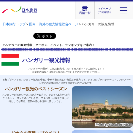
マイページ
（予約確認）
店舗一覧
日本旅行トップ
>
国内・海外の観光情報総合ページ
> ハンガリーの観光情報
ハンガリーの観光情報、クーポン、イベント、ランキングをご案内！
ハンガリー観光情報
ハンガリーの見所、人気の観光地、おすすめスポットをご紹介します！
※最新の情報とは異なる場合がございますのでご注意ください。
首都ブダペストがハンガリー観光の中心。中欧有数の美しい街並みが魅力です。チェコのプラハやオーストリアのウィー
ンなどの近隣諸国と併せて周遊するのが人気です。
ハンガリー観光のベストシーズン
ハンガリーの観光シーズンは4月〜10月で、そのうち5月から9月
がベストシーズンとされています。ブタペストは夜景が美しい
街としても有名。空気の澄む冬は特に美しいです。