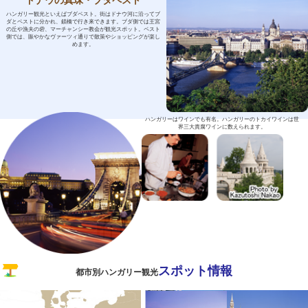
ドナウの真珠・ブタペスト
ハンガリー観光といえばブダペスト。街はドナウ河に沿ってブ
ダとペストに分かれ、鎖橋で行き来できます。ブダ側では王宮
の丘や漁夫の砦、マーチャンシー教会が観光スポット。ペスト
側では、賑やかなヴァーツィ通りで散策やショッピングが楽し
めます。
ハンガリーはワインでも有名。ハンガリーのトカイワインは世
界三大貴腐ワインに数えられます。
スポット情報
都市別ハンガリー観光