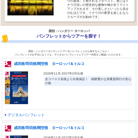
ウの真珠」と称されるブダペスト。夜にはド
ナウ川沿いの歴史的な建物や橋が全てライト
アップされます。その美しさといったら息を
のむほどです。ドナウ川の夜景を楽しむなら
クルーズがお勧めです。
国別：ハンガリー ヨーロッパ
パンフレットからツアーを探す！
国別：ハンガリーヨーロッパツアーをパンフレットから探すならこちら！
パンフレットがお手元になくても、デジタルパンフレットにてツアー内容をご確認いただけます。
成田発/羽田発/関空発 ヨーロッパ＆トルコ
2026年11月-2027年3月出発
全コース２名様より出発保証！ 経験豊かな添乗員同行の安心
の旅
デジタルパンフレット
成田発/羽田発/関空発 ヨーロッパ＆トルコ
2026年11月-2027年3月出発