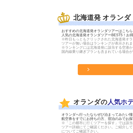
北海道発 オランダ
おすすめの北海道発オランダツアーはこちら
人気の北海道発オランダツアーBEST5！
※昨日もっともクリックされた北海道発オラ
ツアーが無い場合はランキングが表示されま
※ランキングには北海道発に該当する空港か
国内線乗り継ぎプランも含まれている場合が
オランダの
人気ホ
オランダへ行ったならぜひ泊まってみたい憧
航空券をすでにお持ちの方、宿泊のみでお探
※「この都市に行くツアーを探す」では該当
ツアー詳細にてご確認ください。ご紹介して
についてご確認下さい。