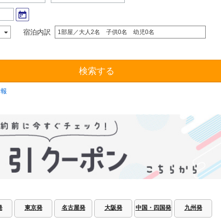
宿泊内訳
1部屋／大人2名 子供0名 幼児0名
検索する
情報
発
東京発
名古屋発
大阪発
中国・四国発
九州発