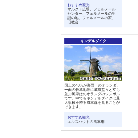
おすすめ観光
マルクト広場、フェルメール
センター、フェルメールの生
誕の地、フェルメールの家、
旧教会
キンデルダイク
国土の40%が海面下のオランダ、
一面の牧草地帯に威風堂々と立ち
並ぶ風車はのオランダのシンボル
です。中でもキンデルダイクは最
大規模を誇る風車群を見ることが
できます。
おすすめ観光
エルスハウトの風車網