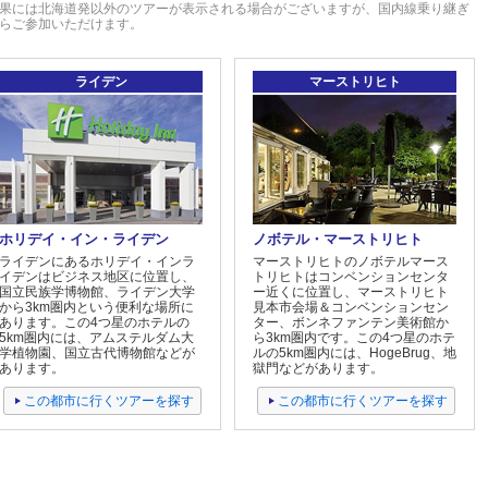
果には北海道発以外のツアーが表示される場合がございますが、国内線乗り継ぎ
らご参加いただけます。
ライデン
マーストリヒト
ホリデイ・イン・ライデン
ノボテル・マーストリヒト
ライデンにあるホリデイ・インラ
マーストリヒトのノボテルマース
イデンはビジネス地区に位置し、
トリヒトはコンベンションセンタ
国立民族学博物館、ライデン大学
ー近くに位置し、マーストリヒト
から3km圏内という便利な場所に
見本市会場＆コンベンションセン
あります。この4つ星のホテルの
ター、ボンネファンテン美術館か
5km圏内には、アムステルダム大
ら3km圏内です。この4つ星のホテ
学植物園、国立古代博物館などが
ルの5km圏内には、HogeBrug、地
あります。
獄門などがあります。
この都市に行くツアーを探す
この都市に行くツアーを探す