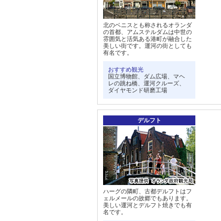
北のベニスとも称されるオランダ
の首都、アムステルダムは中世の
雰囲気と活気ある港町が融合した
美しい街です。運河の街としても
有名です。
おすすめ観光
国立博物館、ダム広場、マヘ
レの跳ね橋、運河クルーズ、
ダイヤモンド研磨工場
デルフト
ハーグの隣町、古都デルフトはフ
ェルメールの故郷でもあります。
美しい運河とデルフト焼きでも有
名です。