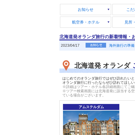
お知らせ
こだ
航空券・ホテル
見所
北海道発オランダ旅行の新着情報・
2023/04/17
海外旅行の準備
北海道発 オランダ
はじめてのオランダ旅行ではぜひ訪れたいと
オランダ旅行に行ったならぜひ訪れてほしい
※詳細はツアー・ホテル各詳細画面にてご確
※ツアー検索画面には北海道発に該当する空
ている場合がございます
。
アムステルダム