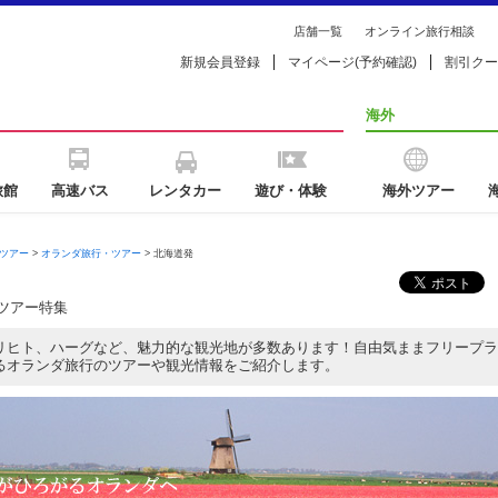
店舗一覧
オンライン旅行相談
新規会員登録
マイページ(予約確認)
割引クー
海外
旅館
高速バス
レンタカー
遊び・体験
海外ツアー
ツアー
>
オランダ旅行・ツアー
> 北海道発
ツアー特集
リヒト、ハーグなど、魅力的な観光地が多数あります！自由気ままフリープラ
るオランダ旅行のツアーや観光情報をご紹介します。