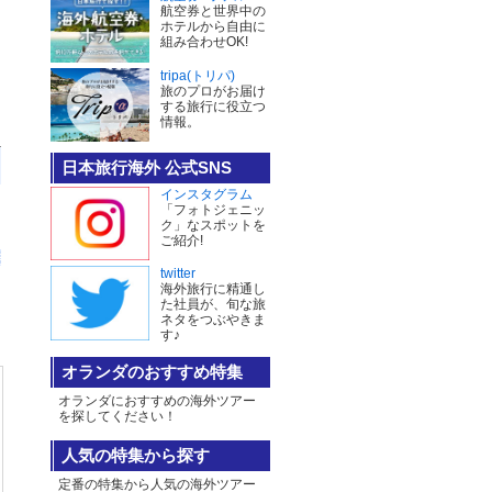
航空券と世界中の
ホテルから自由に
組み合わせOK!
tripa(トリパ)
旅のプロがお届け
する旅行に役立つ
情報。
日本旅行海外 公式SNS
インスタグラム
「フォトジェニッ
ク」なスポットを
ご紹介!
twitter
海外旅行に精通し
た社員が、旬な旅
ネタをつぶやきま
す♪
オランダのおすすめ特集
オランダにおすすめの海外ツアー
を探してください！
人気の特集から探す
定番の特集から人気の海外ツアー