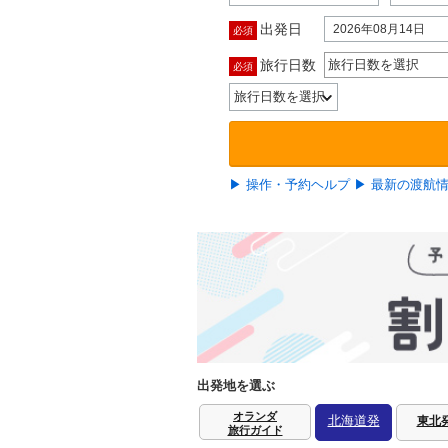
出発日
2026年08月14日
必須
旅行日数
旅行日数を選択
必須
▶ 操作・予約ヘルプ
▶ 最新の渡航
出発地を選ぶ
オランダ
北海道発
東北
旅行ガイド