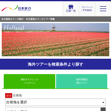
マイページ
（予約確認）
店舗一覧
名古屋発オランダ旅行・名古屋発オランダツアー特集
海外ツアーを検索条件より探す
海外ダイナミック
海外添乗員
パッケージ
同行ツアー
出発地
必須
出発地を選択