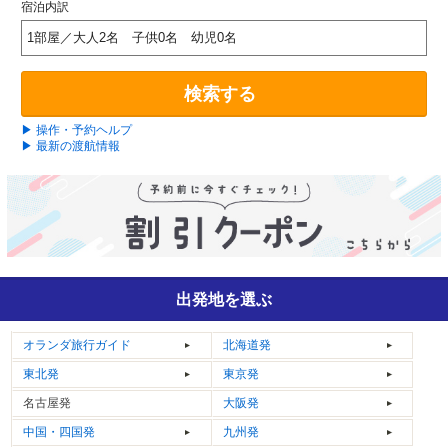
宿泊内訳
1部屋／大人2名 子供0名 幼児0名
検索する
▶ 操作・予約ヘルプ
▶ 最新の渡航情報
出発地を選ぶ
オランダ
旅行ガイド
北海道発
東北発
東京発
名古屋発
大阪発
中国・四国発
九州発