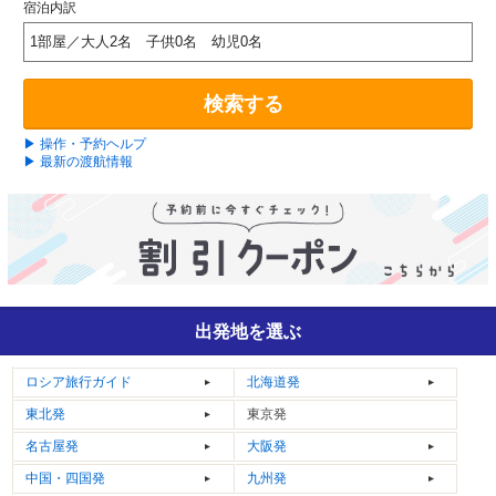
宿泊内訳
1部屋／大人2名 子供0名 幼児0名
検索する
▶ 操作・予約ヘルプ
▶ 最新の渡航情報
出発地を選ぶ
ロシア
旅行ガイド
北海道発
東北発
東京発
名古屋発
大阪発
中国・四国発
九州発