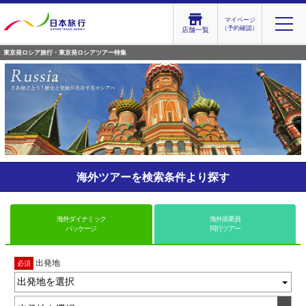
マイページ
（予約確認）
店舗一覧
東京発ロシア旅行・東京発ロシアツアー特集
海外ツアーを検索条件より探す
海外ダイナミック
海外添乗員
パッケージ
同行ツアー
出発地
必須
出発地を選択