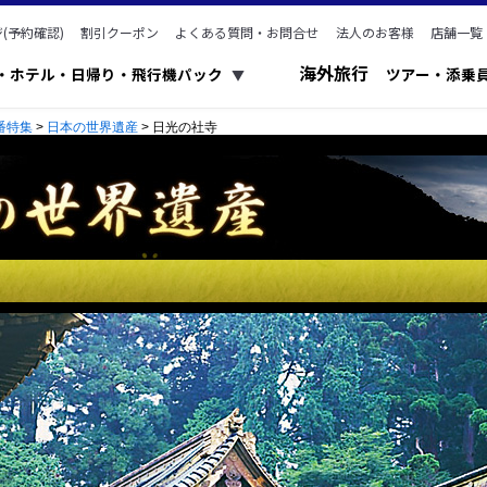
(予約確認)
割引クーポン
よくある質問・お問合せ
法人のお客様
店舗一覧
海外旅行
ク・ホテル・日帰り・飛行機パック
ツアー・添乗
▼
番特集
>
日本の世界遺産
> 日光の社寺