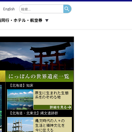
English
員同行・ホテル・航空券
▼
【北海道】知床
【北海道・北東北】縄文遺跡群