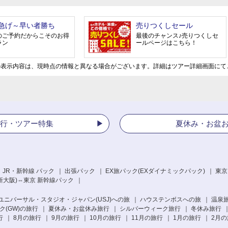
急げ～早い者勝ち
売りつくしセール
のご予約だからこそのお得
最後のチャンス♪売りつくしセ
ラン
ールページはこちら！
の表示内容は、現時点の情報と異なる場合がございます。詳細はツアー詳細画面にて
行・ツアー特集
夏休み・お盆
 JR・新幹線 パック
出張パック
EX旅パック
(EXダイナミックパック)
東京
新大阪)⇔東京 新幹線パック
ユニバーサル・スタジオ・ジャパン(USJ)への旅
ハウステンボスへの旅
温泉
(GW)の旅行
夏休み・お盆休み旅行
シルバーウィーク旅行
冬休み旅行
行
8月の旅行
9月の旅行
10月の旅行
11月の旅行
1月の旅行
2月の