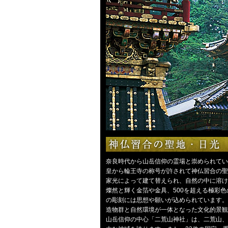
奈良時代から山岳信仰の霊場と崇められてい
皇から輪王寺の称号が許されて神仏習合の聖
家光によって建て替えられ、自然の中に溶け
燦然と輝く金箔や金具、500を超える極彩
の彫刻には思想や願いが込められています。1
造物群と自然環境が一体となった文化的景観
山岳信仰の中心「二荒山神社」は、二荒山、