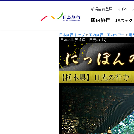
新規会員登録
マイページ
国内旅行
JRパッ
日本旅行 トップ
>
国内旅行・国内ツアー
>
定
日本の世界遺産－日光の社寺