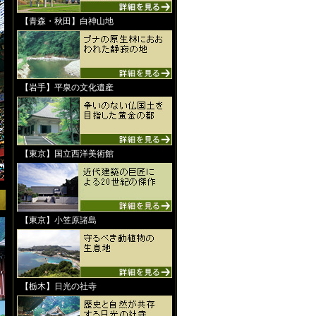
【青森・秋田】白神山地
【岩手】平泉の文化遺産
【東京】国立西洋美術館
【東京】小笠原諸島
【栃木】日光の社寺