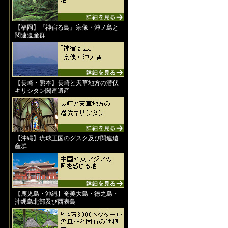
【福岡】『神宿る島』宗像・沖ノ島と
関連遺産群
【長崎・熊本】長崎と天草地方の潜伏
キリシタン関連遺産
【沖縄】琉球王国のグスク及び関連遺
産群
【鹿児島・沖縄】奄美大島・徳之島・
沖縄島北部及び西表島