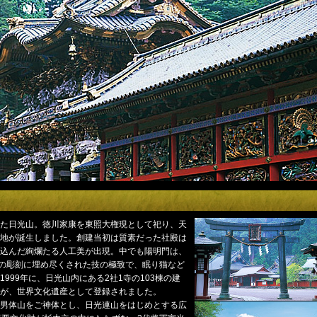
た日光山。徳川家康を東照大権現として祀り、天
地が誕生しました。創建当初は質素だった社殿は
込んだ絢爛たる人工美が出現。中でも陽明門は、
色の彫刻に埋め尽くされた技の極致で、眠り猫など
999年に、日光山内にある2社1寺の103棟の建
が、世界文化遺産として登録されました。
男体山をご神体とし、日光連山をはじめとする広