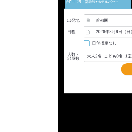
JR・新幹線
+ホテルパック
出発地
日程
日付指定なし
人数・
部屋数