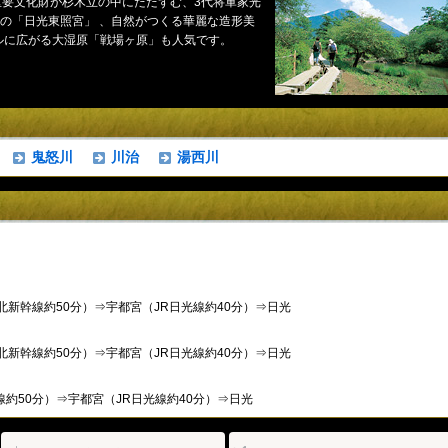
重要文化財が杉木立の中にたたずむ、3代将軍家光
の「日光東照宮」 、自然がつくる華麗な造形美
トルに広がる大湿原「戦場ヶ原」も人気です。
鬼怒川
川治
湯西川
北新幹線約50分）⇒宇都宮（JR日光線約40分）⇒日光
北新幹線約50分）⇒宇都宮（JR日光線約40分）⇒日光
約50分）⇒宇都宮（JR日光線約40分）⇒日光