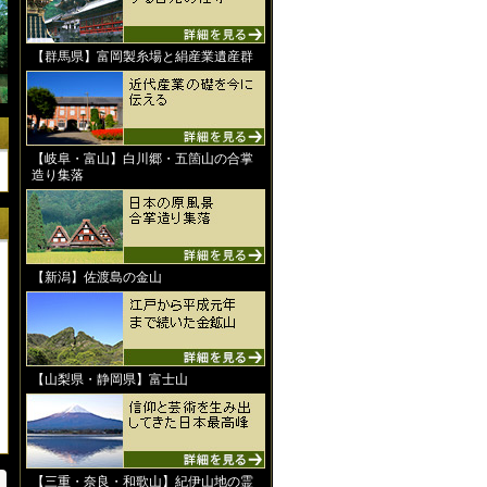
【群馬県】富岡製糸場と絹産業遺産群
【岐阜・富山】白川郷・五箇山の合掌
造り集落
【新潟】佐渡島の金山
【山梨県・静岡県】富士山
【三重・奈良・和歌山】紀伊山地の霊