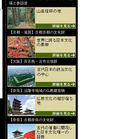
場と参詣道
【京都・滋賀】古都京都の文化財
【大阪】百舌鳥・古市古墳群
【奈良】法隆寺地域の仏教建造物
【奈良】古都奈良の文化財