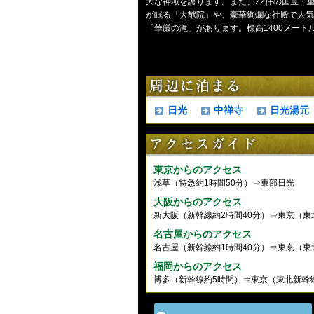
大な神域を誇ります。また、22件の国宝・
が眠る「大猷院」や、豪華絢爛な社殿で人気
「華厳の滝」があります。標高1400メー
日光
中禅寺
日光湯元
東京からのアクセス
浅草（特急約1時間50分）⇒東部日光
大阪からのアクセス
新大阪（新幹線約2時間40分）⇒東京（東
名古屋からのアクセス
名古屋（新幹線約1時間40分）⇒東京（東
福岡からのアクセス
博多（新幹線約5時間）⇒東京（東北新幹線