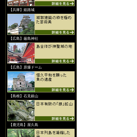
【兵庫】姫路城
【広島】厳島神社
【広島】原爆ドーム
【島根】石見銀山
【鹿児島】屋久島