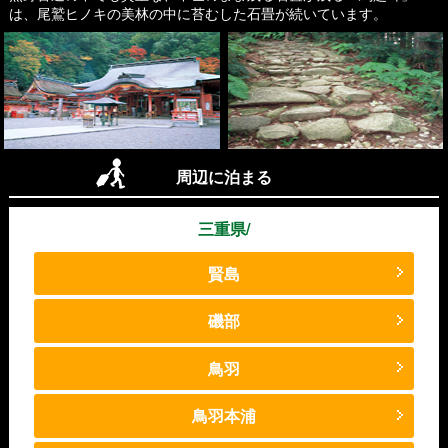
は、尾鷲ヒノキの美林の中に苔むした石畳が続いています。
周辺に泊まる
三重県/
賢島
磯部
鳥羽
鳥羽本浦