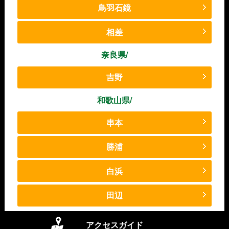
鳥羽石鏡
相差
奈良県/
吉野
和歌山県/
串本
勝浦
白浜
田辺
アクセスガイド