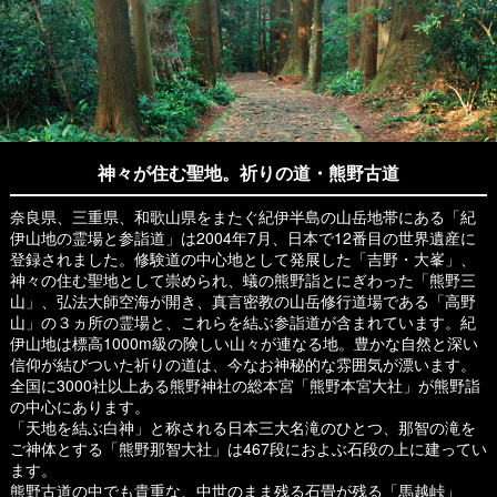
神々が住む聖地。祈りの道・熊野古道
奈良県、三重県、和歌山県をまたぐ紀伊半島の山岳地帯にある「紀
伊山地の霊場と参詣道」は2004年7月、日本で12番目の世界遺産に
登録されました。修験道の中心地として発展した「吉野・大峯」、
神々の住む聖地として崇められ、蟻の熊野詣とにぎわった「熊野三
山」、弘法大師空海が開き、真言密教の山岳修行道場である「高野
山」の３ヵ所の霊場と、これらを結ぶ参詣道が含まれています。紀
伊山地は標高1000m級の険しい山々が連なる地。豊かな自然と深い
信仰が結びついた祈りの道は、今なお神秘的な雰囲気が漂います。
全国に3000社以上ある熊野神社の総本宮「熊野本宮大社」が熊野詣
の中心にあります。
「天地を結ぶ白神」と称される日本三大名滝のひとつ、那智の滝を
ご神体とする「熊野那智大社」は467段におよぶ石段の上に建ってい
ます。
熊野古道の中でも貴重な、中世のまま残る石畳が残る「馬越峠」