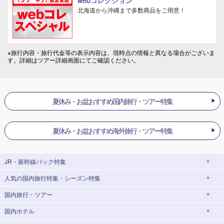
webコレクション
北海道から沖縄まで多数商品をご用意！
※旅行内容・旅行代金等の表示内容は、現時点の情報と異なる場合がございま
す。詳細はツアー詳細画面にてご確認ください。
夏休み・お盆おすすめ国内旅行・ツアー特集
夏休み・お盆おすすめ海外旅行・ツアー特集
JR・新幹線パック
特集
人気の国内旅行特集・シーズン特集
JR・新幹線＋ホテルパック
日帰り JR・新幹線 パック
出張パック
EX旅パック
国内旅行・ツアー
東京ディズニーリゾート®への旅
ユニバーサル・スタジオ・ジャパン(USJ)
(EXダイナミックパック)
への旅
国内ホテル
北海道旅行・ツアー
東京⇔大阪(新大阪) 新幹線パック
東京⇔名古屋 新幹線パック
ハウステンボスへの旅
温泉旅行