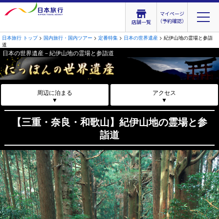
マイページ
（予約確認）
店舗一覧
日本旅行 トップ
>
国内旅行・国内ツアー
>
定番特集
>
日本の世界遺産
> 紀伊山地の霊場と参詣
道
日本の世界遺産－紀伊山地の霊場と参詣道
周辺に泊まる
アクセス
▼
▼
【三重・奈良・和歌山】紀伊山地の霊場と参
詣道