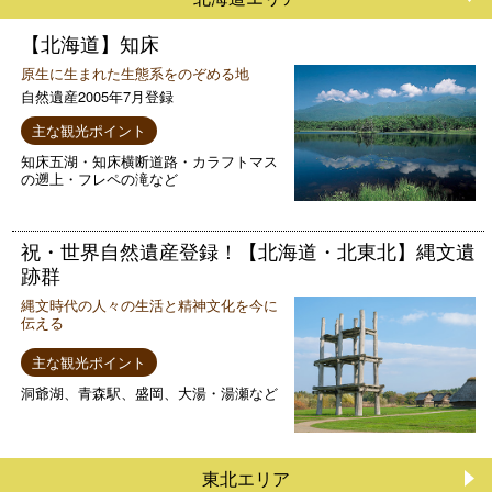
【北海道】知床
原生に生まれた生態系をのぞめる地
自然遺産2005年7月登録
主な観光ポイント
知床五湖・知床横断道路・カラフトマス
の遡上・フレペの滝など
祝・世界自然遺産登録！【北海道・北東北】縄文遺
跡群
縄文時代の人々の生活と精神文化を今に
伝える
主な観光ポイント
洞爺湖、青森駅、盛岡、大湯・湯瀬など
東北エリア