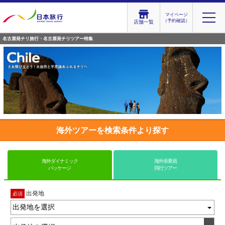
マイページ
（予約確認）
店舗一覧
名古屋発チリ旅行・名古屋発チリツアー特集
海外ツアーを検索条件より探す
海外ダイナミック
海外添乗員
パッケージ
同行ツアー
出発地
必須
出発地を選択