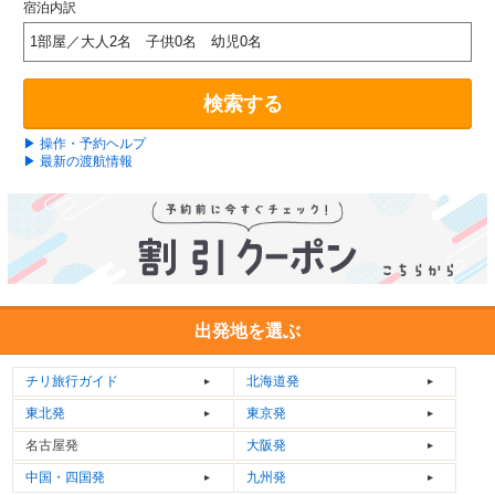
宿泊内訳
1部屋／大人2名 子供0名 幼児0名
検索する
▶ 操作・予約ヘルプ
▶ 最新の渡航情報
出発地を選ぶ
チリ
旅行ガイド
北海道発
東北発
東京発
名古屋発
大阪発
中国・四国発
九州発