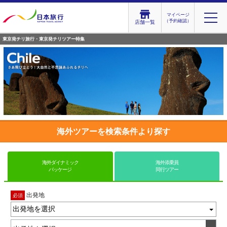
マイページ
（予約確認）
店舗一覧
東京発チリ旅行・東京発チリツアー特集
海外ツアーを検索条件より探す
海外ダイナミック
海外添乗員
パッケージ
同行ツアー
出発地
必須
出発地を選択