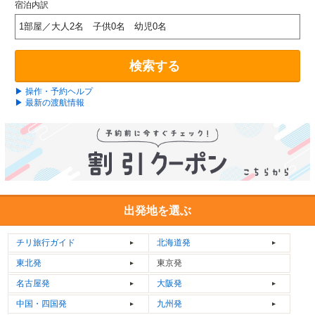
宿泊内訳
1部屋／大人2名 子供0名 幼児0名
検索する
▶ 操作・予約ヘルプ
▶ 最新の渡航情報
出発地を選ぶ
チリ
旅行ガイド
北海道発
東北発
東京発
名古屋発
大阪発
中国・四国発
九州発