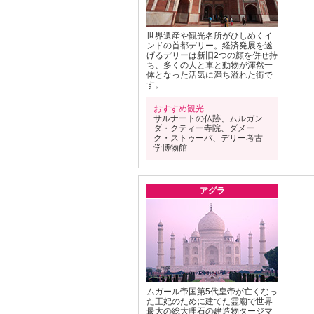
世界遺産や観光名所がひしめくイ
ンドの首都デリー。経済発展を遂
げるデリーは新旧2つの顔を併せ持
ち、多くの人と車と動物が渾然一
体となった活気に満ち溢れた街で
す。
おすすめ観光
サルナートの仏跡、ムルガン
ダ・クティー寺院、ダメー
ク・ストゥーパ、デリー考古
学博物館
アグラ
ムガール帝国第5代皇帝が亡くなっ
た王妃のために建てた霊廟で世界
最大の総大理石の建造物タージマ