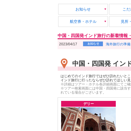
お知らせ
こだ
航空券・ホテル
見所
中国・四国発インド旅行の新着情報
2023/04/17
海外旅行の準備
中国・四国発 イン
はじめてのインド旅行ではぜひ訪れたいとこ
インド旅行に行ったならぜひ訪れてほしい見
※詳細はツアー・ホテル各詳細画面にてご確
※ツアー検索画面には中国・四国発に該当す
れている場合がございます
。
デリー