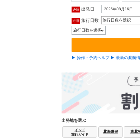
出発日
2026年08月16日
必須
旅行日数
旅行日数を選択
必須
▶ 操作・予約ヘルプ
▶ 最新の渡航
出発地を選ぶ
インド
北海道発
東北
旅行ガイド