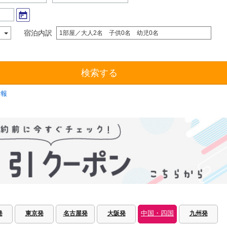
宿泊内訳
1部屋／大人2名 子供0名 幼児0名
検索する
情報
中国・四国
発
東京発
名古屋発
大阪発
九州発