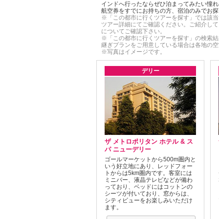
インドへ行ったならぜひ泊まってみたい憧れ
航空券をすでにお持ちの方、宿泊のみでお探
※「この都市に行くツアーを探す」では該当
ツアー詳細にてご確認ください。ご紹介して
についてご確認下さい。
※「この都市に行くツアーを探す」の検索結
継ぎプランをご用意している場合は各地の空
※写真はイメージです。
デリー
ザ メトロポリタン ホテル & ス
パ ニューデリー
ゴールマーケットから500m圏内と
いう好立地にあり、レッドフォー
トからは5km圏内です。客室には
ミニバー、液晶テレビなどが備わ
っており、ベッドにはコットンの
シーツが付いており、窓からは、
シティビューをお楽しみいただけ
ます。