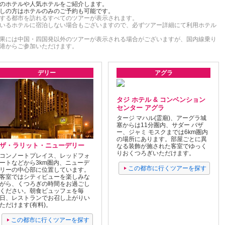
のホテルや人気ホテルをご紹介します。
しの方はホテルのみのご予約も可能です。
する都市を訪れるすべてのツアーが表示されます。
いるホテルに宿泊しない場合もございますので、必ずツアー詳細にて利用ホテル
果には中国・四国発以外のツアーが表示される場合がございますが、国内線乗り
港からご参加いただけます。
デリー
アグラ
タジ ホテル & コンベンション
センター アグラ
タージ マハル(霊廟)、アーグラ城
塞からは11分圏内、サダー バザ
ー、ジャミ モスクまでは6km圏内
の場所にあります。部屋ごとに異
ザ・ラリット・ニューデリー
なる装飾が施された客室でゆっく
りおくつろぎいただけます。
コンノートプレイス、レッドフォ
ートなどから3km圏内、ニューデ
この都市に行くツアーを探す
リーの中心部に位置しています。
客室ではシティビューを楽しみな
がら、くつろぎの時間をお過ごし
ください。朝食ビュッフェを毎
日、レストランでお召し上がりい
ただけます(有料)。
この都市に行くツアーを探す