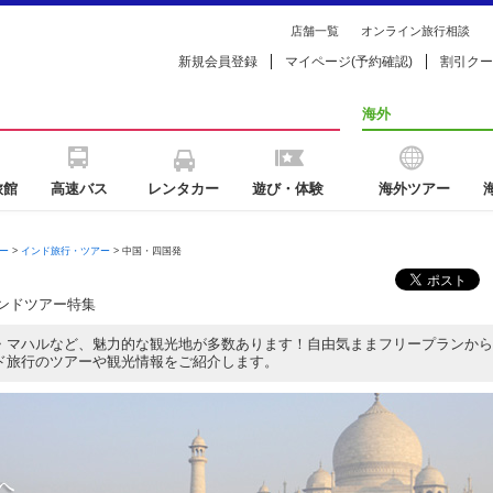
店舗一覧
オンライン旅行相談
新規会員登録
マイページ(予約確認)
割引クー
海外
旅館
高速バス
レンタカー
遊び・体験
海外ツアー
ー
>
インド旅行・ツアー
> 中国・四国発
ンドツアー特集
・マハルなど、魅力的な観光地が多数あります！自由気ままフリープランから
ド旅行のツアーや観光情報をご紹介します。