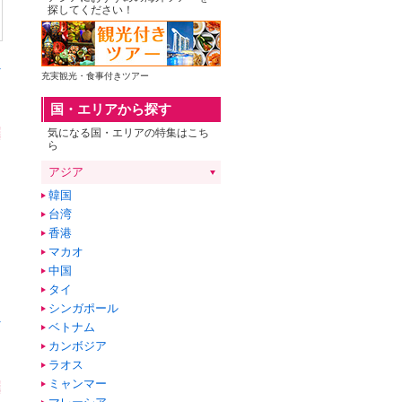
探してください！
へ
充実観光・食事付きツアー
国・エリアから探す
気になる国・エリアの特集はこち
ら
アジア
韓国
台湾
香港
マカオ
中国
タイ
シンガポール
へ
ベトナム
カンボジア
ラオス
ミャンマー