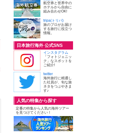
航空券と世界中の
ホテルから自由に
組み合わせOK!
tripa(トリパ)
旅のプロがお届け
する旅行に役立つ
情報。
日本旅行海外 公式SNS
インスタグラム
「フォトジェニッ
ク」なスポットを
ご紹介!
twitter
海外旅行に精通し
た社員が、旬な旅
ネタをつぶやきま
す♪
人気の特集から探す
定番の特集から人気の海外ツアー
を見つけてください！