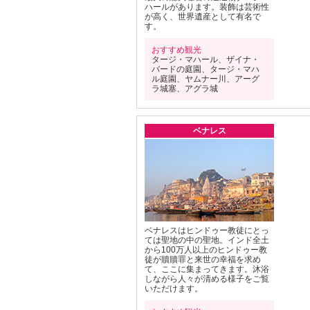
ハールがあります。装飾は芸術性
が高く、世界遺産として有名で
す。
おすすめ観光
タージ・マハール、ザイナ・
バードの庭園、タージ・マハ
ル庭園、ヤムナー川、アーグ
ラ城塞、アグラ城
ベナレス
ベナレスはヒンドゥー教徒にとっ
ては聖地の中の聖地。インド全土
から100万人以上のヒンドゥー教
徒が贖贖罪と来世の幸福を求め
て、ここに集まってきます。沐浴
しながら人々が清める様子をご覧
いただけます。