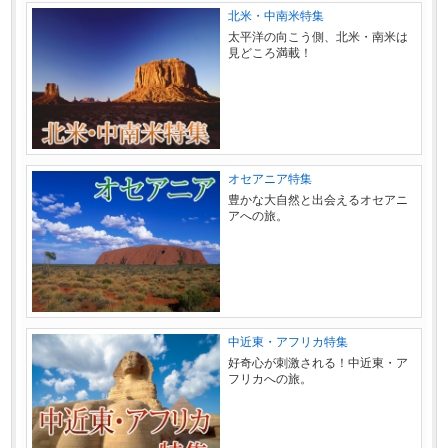
北米・中南米特集
太平洋の向こう側、北米・南米は
見どころ満載！
オセアニア特集
豊かな大自然と出会えるオセアニ
アへの旅。
中近東・アフリカ特集
好奇心が刺激される！中近東・ア
フリカへの旅。