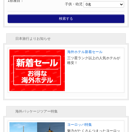
1部屋目：
子供・幼児
検索する
日本旅行よりお知らせ
海外ホテル新着セール
三ツ星ランク以上の人気ホテルが
格安！
海外パッケージツアー特集
ヨーロッパ特集
魅力がたくさんつまったヨーロッ