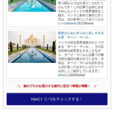
持つ国ならではの見どころがたく
さんです！この記事では特におす
すめしたいインドの世界遺産をご
紹介。インドに初めて旅行に行く
方は、ぜひ参考にしてみてくださ
い♪
coldbrew
|
82198view
愛妻のために作られた美しすぎる
お墓「タージ・マハル」
インドが誇る世界遺産のひとつで
ある「タージ・マハル」。その左
右対称な絶景美もさることなが
ら、タージ・マハルには数々の魅
力的な逸話が残されています。今
回は、タージ・マハルを訪れるな
らぜひ知っておきたいエピソード
を詳しくご紹介していきます！
ennui
|
106309view
＼ 旅のプロがお届けする旅行に役立つ情報が満載！ ／
tripα(トリパ)をチェックする！