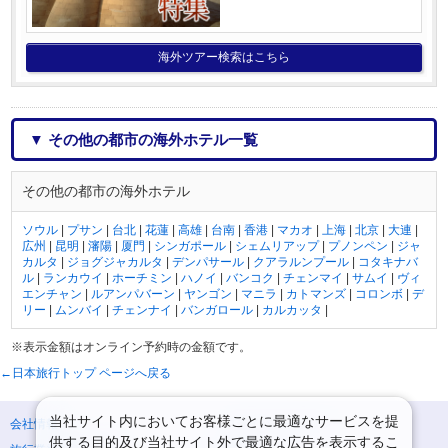
海外ツアー検索はこちら
▼ その他の都市の海外ホテル一覧
その他の都市の海外ホテル
ソウル
|
プサン
|
台北
|
花蓮
|
高雄
|
台南
|
香港
|
マカオ
|
上海
|
北京
|
大連
|
広州
|
昆明
|
瀋陽
|
厦門
|
シンガポール
|
シェムリアップ
|
プノンペン
|
ジャ
カルタ
|
ジョグジャカルタ
|
デンパサール
|
クアラルンプール
|
コタキナバ
ル
|
ランカウイ
|
ホーチミン
|
ハノイ
|
バンコク
|
チェンマイ
|
サムイ
|
ヴィ
エンチャン
|
ルアンパバーン
|
ヤンゴン
|
マニラ
|
カトマンズ
|
コロンボ
|
デ
リー
|
ムンバイ
|
チェンナイ
|
バンガロール
|
カルカッタ
|
※表示金額はオンライン予約時の金額です。
←日本旅行トップ ページへ戻る
当社サイト内においてお客様ごとに最適なサービスを提
会社情報
プライバシーポリシー
供する目的及び当社サイト外で最適な広告を表示するこ