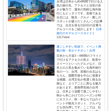
台湾は日本から約4時間で行ける人
気の旅行先。アクセスと治安の良
さが魅力で、週末の気軽な海外旅
行にもピッタリです。首都である
台北には、観光・グルメ・癒しの
スポットが盛りだくさん♪この記事
では、台北を巡る2泊3日の定番モ
デルコースをご紹介します！
日本
旅行のモデルコースガイド
|
1317view
過ごしやすい気候で、イベント満
載の秋・冬がイチオシ！台湾
日本から片道3～4時間のフライト
で行けるアクセスの良さ、飲茶や
スイーツといったグルメなど、日
本人の人気を集めている海外旅行
先の一つ、台湾。首都の台北はも
ちろん、国際空港を中心に発展す
る桃園、台湾文化が色濃く残る台
南など、エリアごとに異なる魅力
があります。亜熱帯気候の台湾
は、日本より温暖で過ごしやすい
秋から冬にかけてのシーズンが特
にオススメ。秋・冬ならではのイ
ベントや観光スポット、グルメな
ども目白押しです。ここでは、紅