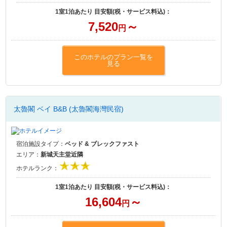
1室1泊あたり 目安額(税・サービス料込)：
7,520
～
円
このホテルのプラン一覧を
見る
太魯閣 ベイ B&B (太魯閣海灣民宿)
宿泊施設タイプ：
ベッド & ブレックファスト
エリア：
新城天主堂近隣
ホテルランク：
1室1泊あたり 目安額(税・サービス料込)：
16,604
～
円