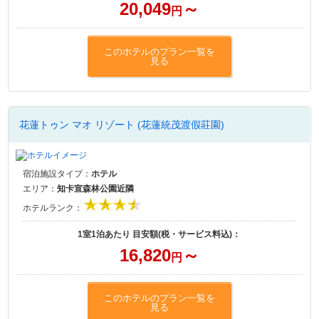
20,049
～
円
このホテルのプラン一覧を
見る
花蓮トゥン マオ リゾート (花蓮統茂渡假莊園)
宿泊施設タイプ：
ホテル
エリア：
知卡宣森林公園近隣
ホテルランク：
1室1泊あたり 目安額(税・サービス料込)：
16,820
～
円
このホテルのプラン一覧を
見る