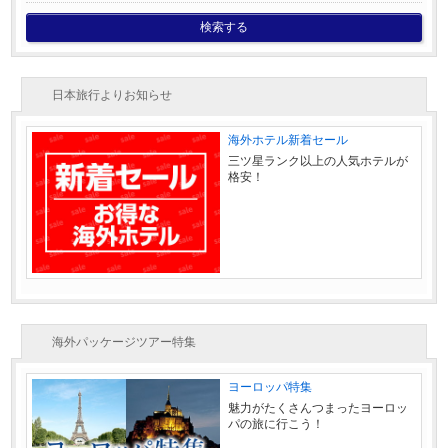
検索する
日本旅行よりお知らせ
海外ホテル新着セール
三ツ星ランク以上の人気ホテルが
格安！
海外パッケージツアー特集
ヨーロッパ特集
魅力がたくさんつまったヨーロッ
パの旅に行こう！