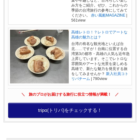
葉や年越しなど、台湾らしい楽し
み方をご紹介。ぜひ、これからの
季節の台湾旅行の参考にしてみて
ください。
赤い風船MAGAZINE
|
561view
高雄レトロ！？レトロでアートな
高雄の魅力とは？
台湾の有名な観光地といえば台
北……ですが！台南に位置する台
湾第3の都市・高雄の人気も近年急
上昇しています。そこでレトロな
雰囲気やアートな光景を楽しめる
高雄で、新たな魅力を発見する旅
をしてみませんか？
新入社員コト
リパチーム
|
790view
＼ 旅のプロがお届けする旅行に役立つ情報が満載！ ／
tripα(トリパ)をチェックする！