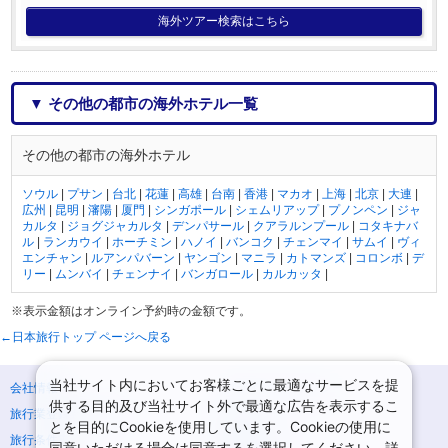
海外ツアー検索はこちら
▼ その他の都市の海外ホテル一覧
その他の都市の海外ホテル
ソウル
|
プサン
|
台北
|
花蓮
|
高雄
|
台南
|
香港
|
マカオ
|
上海
|
北京
|
大連
|
広州
|
昆明
|
瀋陽
|
厦門
|
シンガポール
|
シェムリアップ
|
プノンペン
|
ジャ
カルタ
|
ジョグジャカルタ
|
デンパサール
|
クアラルンプール
|
コタキナバ
ル
|
ランカウイ
|
ホーチミン
|
ハノイ
|
バンコク
|
チェンマイ
|
サムイ
|
ヴィ
エンチャン
|
ルアンパバーン
|
ヤンゴン
|
マニラ
|
カトマンズ
|
コロンボ
|
デ
リー
|
ムンバイ
|
チェンナイ
|
バンガロール
|
カルカッタ
|
※表示金額はオンライン予約時の金額です。
←日本旅行トップ ページへ戻る
当社サイト内においてお客様ごとに最適なサービスを提
会社情報
プライバシーポリシー
供する目的及び当社サイト外で最適な広告を表示するこ
旅行業登録票・約款
規約集
とを目的にCookieを使用しています。Cookieの使用に
旅行条件書
商標について
同意いただける場合は同意するを選択してください。詳