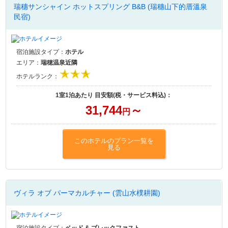
瑞穗サンシャイン ホットスプリング B&B (瑞穗山下的厝溫泉
民宿)
宿泊施設タイプ：
ホテル
エリア：
瑞穂温泉近隣
ホテルランク：
1室1泊あたり 目安額(税・サービス料込)：
31,744
～
円
このホテルのプラン一覧を
見る
ヴィラ オブ パーマカルチャー (雲山水樸耕園)