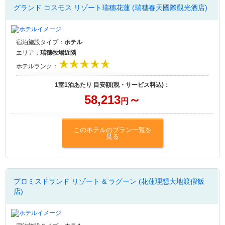
グランド コスモス リゾート瑞穗花蓮 (瑞穗春天國際觀光酒店)
宿泊施設タイプ：
ホテル
エリア：
瑞穗牧場近隣
ホテルランク：
1室1泊あたり 目安額(税・サービス料込)：
58,213
～
円
このホテルのプラン一覧を
見る
プロミスドランド リゾート & ラグーン (花蓮理想大地渡假飯
店)