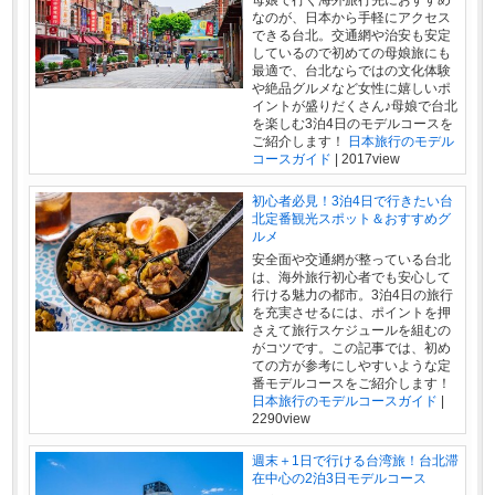
母娘で行く海外旅行先におすすめ
なのが、日本から手軽にアクセス
できる台北。交通網や治安も安定
しているので初めての母娘旅にも
最適で、台北ならではの文化体験
や絶品グルメなど女性に嬉しいポ
イントが盛りだくさん♪母娘で台北
を楽しむ3泊4日のモデルコースを
ご紹介します！
日本旅行のモデル
コースガイド
|
2017view
初心者必見！3泊4日で行きたい台
北定番観光スポット＆おすすめグ
ルメ
安全面や交通網が整っている台北
は、海外旅行初心者でも安心して
行ける魅力の都市。3泊4日の旅行
を充実させるには、ポイントを押
さえて旅行スケジュールを組むの
がコツです。この記事では、初め
ての方が参考にしやすいような定
番モデルコースをご紹介します！
日本旅行のモデルコースガイド
|
2290view
週末＋1日で行ける台湾旅！台北滞
在中心の2泊3日モデルコース