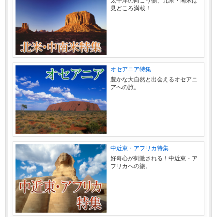
太平洋の向こう側、北米・南米は
見どころ満載！
オセアニア特集
豊かな大自然と出会えるオセアニ
アへの旅。
中近東・アフリカ特集
好奇心が刺激される！中近東・ア
フリカへの旅。