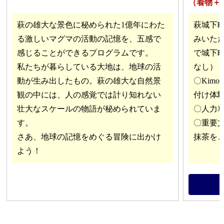
（着物＋
萩の雄大な景色に秘められた1億年にわた
萩城下
る激しいマグマの活動の記憶を、五感で
みいた
感じることができるプログラムです。
で城下
私たちが暮らしている大地は、地球の活
なし）
動が生み出したもの。萩の雄大な自然景
〇Kimo
観の中には、人の感覚では計り知れない
付け体
壮大なスケールの物語が秘められていま
〇人力
す。
〇重要
さあ、地球の記憶をめぐる冒険に出かけ
抹茶を
よう！
所要時間