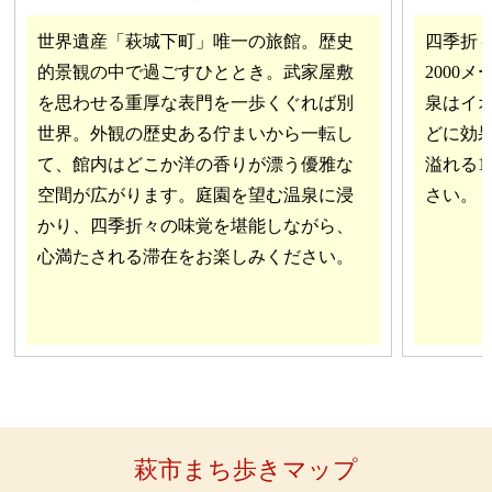
世界遺産「萩城下町」唯一の旅館。歴史
四季折
的景観の中で過ごすひととき。武家屋敷
2000
を思わせる重厚な表門を一歩くぐれば別
泉はイ
世界。外観の歴史ある佇まいから一転し
どに効
て、館内はどこか洋の香りが漂う優雅な
溢れる1
空間が広がります。庭園を望む温泉に浸
さい。
かり、四季折々の味覚を堪能しながら、
心満たされる滞在をお楽しみください。
萩市まち歩きマップ