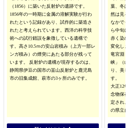
（1856）に築いた反射炉の遺跡です。
葉、冬
1856年の一時期に金属の溶解実験が行わ
然は見
れたという記録があり、試作的に築造さ
なかでも
れたと考えられています。西洋の科学技
ら中旬
術への試行錯誤を象徴している遺構で
赤く染
す。高さ10.5ｍの安山岩積み（上方一部レ
変化し
ンガ積み）の煙突にあたる部分が残って
竜宮淵
います。 反射炉の遺構が現存するのは、
峡」（山
静岡県伊豆の国市の韮山反射炉と鹿児島
り、美
市の旧集成館、萩市の3ヶ所のみです。
す。
大正12
念物保
定され、
の県立