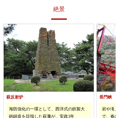
絶景
萩反射炉
長門峡
海防強化の一環として、西洋式の鉄製大
岩や滝
砲鋳造を目指した萩藩が、安政3年
で、春