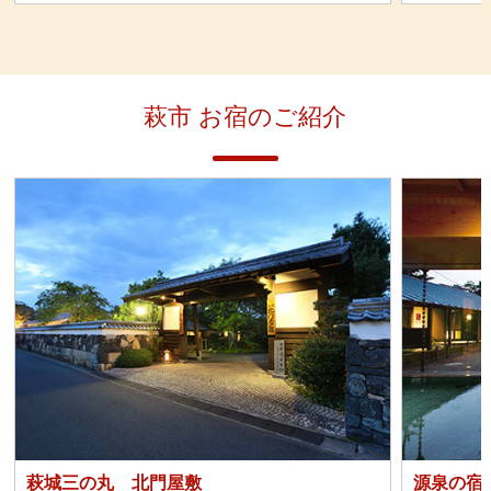
開催日時
2025年10月10日（金）～12日
開催日時
（日）
開催場所
萩城城下町周辺
萩市 お宿のご紹介
お問合せ
萩・竹灯路物語実行委員会事務局
開催場所
（萩市観光課内） 電話0838-25-
3139
お問合せ
萩城三の丸 北門屋敷
源泉の宿