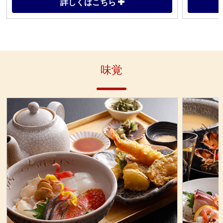
詳しくはこちら
住所
〒758-0011 山口県萩市椿東４８
住所
９７−７
駐車場
営業時間
見学自由
アクセス
味覚
休日
なし
アクセス
萩循環まぁーるバス（東回り）
「萩反射炉」バス停より徒歩2分