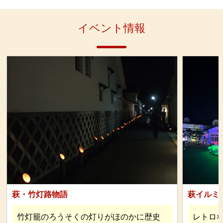
体験料金
イベント情報
萩・竹灯路物語
萩イルミ
竹灯籠のろうそくの灯りがほのかに歴史
レトロ