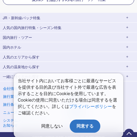
JR・新幹線パック
特集
人気の国内旅行特集・シーズン特集
JR・新幹線＋ホテルパック
日帰り JR・新幹線 パック
国内旅行・ツアー
東京ディズニーリゾート®への旅
ユニバーサル・スタジオ・ジャパン(USJ)
出張パック
EX旅パック
への旅
(EXダイナミックパック)
国内ホテル
北海道旅行・ツアー
ハウステンボスへの旅
温泉旅行
東京⇔大阪(新大阪) 新幹線パック
東京⇔名古屋 新幹線パック
人気のエリア
から探す
東北旅行・ツアー
日帰り旅行
飛行機+ホテルパック
大阪(新大阪)⇔東京 新幹線パック
人気の温泉地
から探す
北海道ホテル・旅館
青森旅行・ツアー
岩手旅行・ツアー
桜・お花見特集
ゴールデンウィーク(GW)の旅行
一緒に行く人
から探す
函館旅行
札幌旅行
北海道
宮城旅行・ツアー
秋田旅行・ツアー
当社サイト内においてお客様ごとに最適なサービス
夏休み・お盆休み旅行
シルバーウィーク旅行
一人旅 国内版
家族・子連れ旅行 国内版
湯の川温泉(北海道)
定山渓温泉(北海道)
を提供する目的及び当社サイト外で最適な広告を表
青森ホテル・旅館
岩手ホテル・旅館
山形旅行・ツアー
福島旅行・ツアー
会社情報
プライバシーポリシー
冬休み旅行
紅葉旅行
示することを目的にCookieを使用しています。
旅行業登録票・約款
規約集
カップル・夫婦旅行 国内版
女子旅 国内版
十勝川温泉(北海道)
阿寒湖温泉(北海道)
仙台旅行
宮城ホテル・旅館
秋田ホテル・旅館
関東旅行・ツアー
Cookieの使用に同意いただける場合は同意するを選
クリスマスの旅行
年末年始・お正月の旅行
旅行条件書
商標について
択してください。詳しくは
プライバシーポリシー
を
卒業旅行・学生旅行 国内版
洞爺湖温泉(北海道)
川湯温泉(北海道)
山形ホテル・旅館
福島ホテル・旅館
東京旅行・ツアー
神奈川旅行・ツアー
ニュースリリース
採用情報
7月の旅行
8月の旅行
ご確認ください。
層雲峡温泉(北海道)
知床温泉(北海道)
那須旅行
日光旅行
埼玉旅行・ツアー
千葉旅行・ツアー
システムメンテナンスの
サイトマップ
9月の旅行
10月の旅行
お知らせ
同意しない
同意する
小笠原旅行
大島旅行
東北
東京ホテル・旅館
神奈川ホテル・旅館
茨城旅行・ツアー
栃木旅行・ツアー
11月の旅行
1月の旅行
花巻温泉(岩手)
蔵王温泉(山形)
Copyright © NIPPON TRAVEL AGENCY Co.,LTD. All rights reserved.