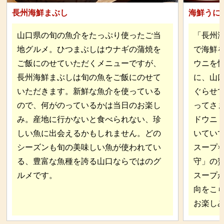
長州海鮮まぶし
海鮮うに
山口県の旬の魚介をたっぷり使ったご当
「長州
地グルメ。ひつまぶしはウナギの蒲焼を
で海鮮
ご飯にのせていただくメニューですが、
ウニを
長州海鮮まぶしは旬の魚をご飯にのせて
に、山
いただきます。新鮮な魚介を使っている
ぐらせ
ので、何がのっているかは当日のお楽し
ってさ
み。産地に行かないと食べられない、珍
ドウニ
しい魚に出会えるかもしれません。どの
いてい
シーズンも旬の美味しい魚が使われてい
スープ×
る、豊富な魚種を誇る山口ならではのグ
守」の
ルメです。
スープ
向をこ
お楽し