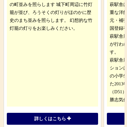
の町並みを照らします 城下町周辺に竹灯
萩駅舎は
籠が並び、ろうそくの灯りがほのかに歴
重な洋館
史のまち並みを照らします。 幻想的な竹
元・補強
灯籠の灯りをお楽しみください。
国登録
萩駅舎
が行わ
す。
萩駅舎
ション
の小学
た201
（D51
勝志気
詳しくはこちら