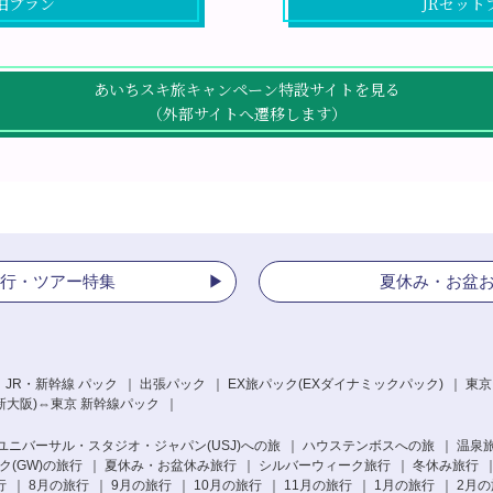
泊プラン
JRセット
あいちスキ旅キャンペーン特設サイトを見る
（外部サイトへ遷移します）
行・ツアー特集
夏休み・お盆
 JR・新幹線 パック
出張パック
EX旅パック
(EXダイナミックパック)
東京
新大阪)⇔東京 新幹線パック
ユニバーサル・スタジオ・ジャパン(USJ)への旅
ハウステンボスへの旅
温泉
(GW)の旅行
夏休み・お盆休み旅行
シルバーウィーク旅行
冬休み旅行
行
8月の旅行
9月の旅行
10月の旅行
11月の旅行
1月の旅行
2月の