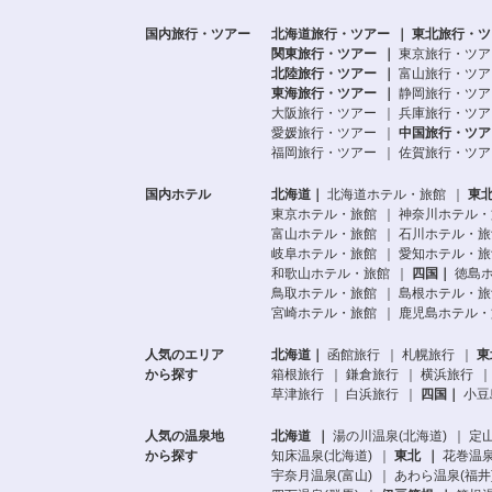
国内旅行・ツアー
北海道旅行・ツアー
東北旅行・ツ
関東旅行・ツアー
東京旅行・ツア
北陸旅行・ツアー
富山旅行・ツア
東海旅行・ツアー
静岡旅行・ツア
大阪旅行・ツアー
兵庫旅行・ツア
愛媛旅行・ツアー
中国旅行・ツア
福岡旅行・ツアー
佐賀旅行・ツア
国内ホテル
北海道
北海道ホテル・旅館
東
東京ホテル・旅館
神奈川ホテル・
富山ホテル・旅館
石川ホテル・旅
岐阜ホテル・旅館
愛知ホテル・旅
和歌山ホテル・旅館
四国
徳島
鳥取ホテル・旅館
島根ホテル・旅
宮崎ホテル・旅館
鹿児島ホテル・
人気のエリア
北海道
函館旅行
札幌旅行
東
から探す
箱根旅行
鎌倉旅行
横浜旅行
草津旅行
白浜旅行
四国
小豆
人気の温泉地
北海道
湯の川温泉(北海道)
定山
から探す
知床温泉(北海道)
東北
花巻温泉
宇奈月温泉(富山)
あわら温泉(福井