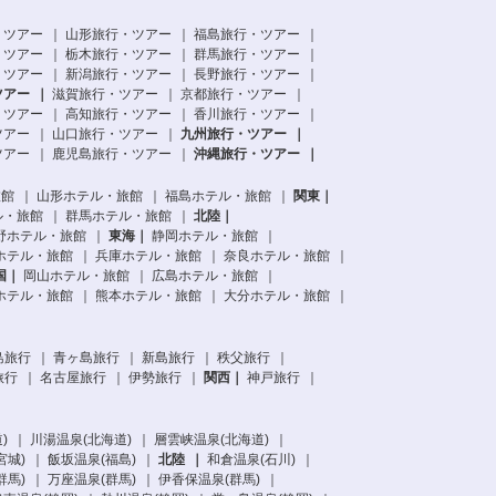
・ツアー
山形旅行・ツアー
福島旅行・ツアー
・ツアー
栃木旅行・ツアー
群馬旅行・ツアー
・ツアー
新潟旅行・ツアー
長野旅行・ツアー
ツアー
滋賀旅行・ツアー
京都旅行・ツアー
・ツアー
高知旅行・ツアー
香川旅行・ツアー
ツアー
山口旅行・ツアー
九州旅行・ツアー
ツアー
鹿児島旅行・ツアー
沖縄旅行・ツアー
旅館
山形ホテル・旅館
福島ホテル・旅館
関東
ル・旅館
群馬ホテル・旅館
北陸
野ホテル・旅館
東海
静岡ホテル・旅館
ホテル・旅館
兵庫ホテル・旅館
奈良ホテル・旅館
国
岡山ホテル・旅館
広島ホテル・旅館
ホテル・旅館
熊本ホテル・旅館
大分ホテル・旅館
島旅行
青ヶ島旅行
新島旅行
秩父旅行
旅行
名古屋旅行
伊勢旅行
関西
神戸旅行
)
川湯温泉(北海道)
層雲峡温泉(北海道)
宮城)
飯坂温泉(福島)
北陸
和倉温泉(石川)
群馬)
万座温泉(群馬)
伊香保温泉(群馬)