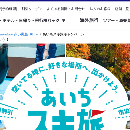
(予約確認)
割引クーポン
よくある質問・お問合せ
法人のお客様
店舗一覧
海外旅行
ク・ホテル・日帰り・飛行機パック
ツアー・添乗
▼
aaka～赤い風船TRIP～
> あいちスキ旅キャンペーン
こう！