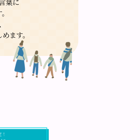
言葉に
す。
、
しめます。
！
定！