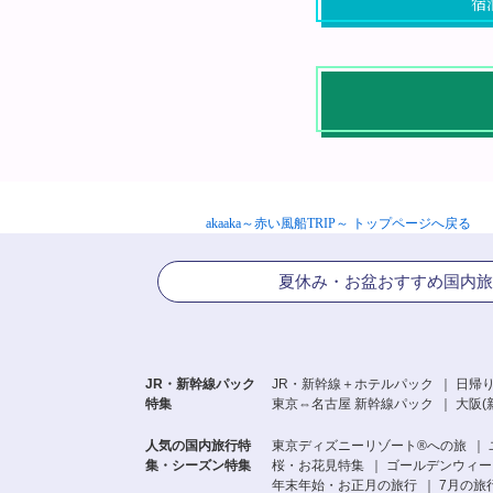
宿
akaaka～赤い風船TRIP～ トップページへ戻る
夏休み・お盆おすすめ国内旅
JR・新幹線パック
JR・新幹線＋ホテルパック
日帰り
特集
東京⇔名古屋 新幹線パック
大阪(
人気の国内旅行特
東京ディズニーリゾート®への旅
集・シーズン特集
桜・お花見特集
ゴールデンウィーク
年末年始・お正月の旅行
7月の旅