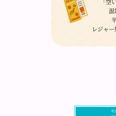
「空
混
レジャー
平