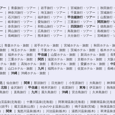
アー
青森旅行・ツアー
岩手旅行・ツアー
宮城旅行・ツアー
秋田旅行
ー
神奈川旅行・ツアー
埼玉旅行・ツアー
千葉旅行・ツアー
茨城旅行
ー
石川旅行・ツアー
福井旅行・ツアー
甲信越旅行・ツアー
山梨旅行
ー
岐阜旅行・ツアー
愛知旅行・ツアー
三重旅行・ツアー
関西旅行・
ー
奈良旅行・ツアー
和歌山旅行・ツアー
四国旅行・ツアー
徳島旅行
ー
岡山旅行・ツアー
広島旅行・ツアー
鳥取旅行・ツアー
島根旅行・
ー
長崎旅行・ツアー
熊本旅行・ツアー
大分旅行・ツアー
宮崎旅行・
北
青森ホテル・旅館
岩手ホテル・旅館
宮城ホテル・旅館
秋田ホテル・
旅館
埼玉ホテル・旅館
千葉ホテル・旅館
茨城ホテル・旅館
栃木ホテ
館
福井ホテル・旅館
甲信越
山梨ホテル・旅館
新潟ホテル・旅館
長
館
三重ホテル・旅館
関西
滋賀ホテル・旅館
京都ホテル・旅館
大阪
ホテル・旅館
高知ホテル・旅館
香川ホテル・旅館
愛媛ホテル・旅館
中
館
山口ホテル・旅館
九州
福岡ホテル・旅館
佐賀ホテル・旅館
長崎
旅館
沖縄
沖縄ホテル・旅館
北
仙台旅行
関東
那須旅行
日光旅行
小笠原旅行
大島旅行
神津
北陸
金沢旅行
甲信越
軽井沢旅行
佐渡旅行
東海
伊豆旅行
熱海
島旅行
直島旅行
九州
屋久島旅行
沖縄
宮古島旅行
久米島旅行
渓温泉(北海道)
十勝川温泉(北海道)
阿寒湖温泉(北海道)
洞爺湖温泉(北海道
(岩手)
蔵王温泉(山形)
かみのやま温泉(山形)
鳴子温泉(宮城)
秋保温泉(
)
関東
鬼怒川温泉(栃木)
川治温泉(栃木)
湯西川温泉(栃木)
草津温泉(