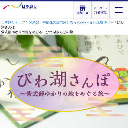
マイページ
（予約確認）
店舗一覧
日本旅行トップ
>
関東発・中部発の国内旅行ならakaaka～赤い風船TRIP～
>びわ
湖さんぽ
紫式部ゆかりの地をめぐる、びわ湖さんぽの旅。