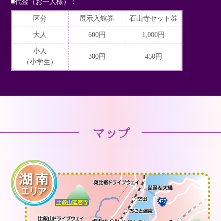
■代金（お一人様）：
区分
展示入館券
石山寺セット券
大人
600円
1,000円
小人
300円
450円
（小学生）
マップ