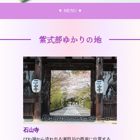
紫式部ゆかりの地
（公社）びわこビジターズビューロー
石山寺
びわ湖から流れ出る瀬田川の西岸に位置する、