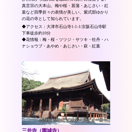
真言宗の大本山。梅や桜・菖蒲・あじさい・紅
葉など四季折々の表情が美しい、紫式部ゆかり
の花の寺として知られています。
◆アクセス：大津市石山寺1-1-1/京阪石山寺駅
下車徒歩約10分
◆花情報：梅・桜・ツツジ・サツキ・牡丹・ハ
ナショウブ・あやめ・あじさい・萩・紅葉
（公社）びわこビジターズビューロー
三井寺（園城寺）