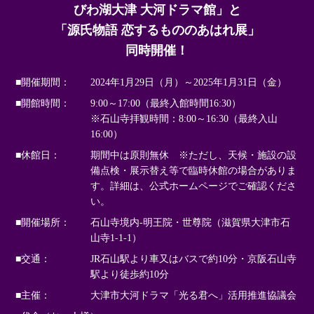
びわ湖大津 大河ドラマ館」と
「源氏物語 恋するもののあはれ展」
同時開催！
■開催期間：
2024年1月29日（月）～2025年1月31日（金）
■開館時間：
9:00～17:00（最終入館時間16:30）
※石山寺拝観時間：8:00～16:30（最終入山
16:00）
■休館日：
期間中は原則無休 ※ただし、天候・施設の設
備点検・展示替え等で臨時休館の場合がありま
す。詳細は、公式ホームページでご確認くださ
い。
■開催場所：
石山寺境内-明王院・世尊院（滋賀県大津市石
山寺1-1-1）
■交通：
JR石山駅より車又はバスで約10分・京阪石山寺
駅より徒歩約10分
■主催：
大津市大河ドラマ「光る君へ」活用推進協議会