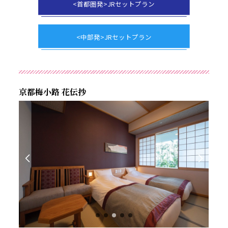
<首都圏発>JRセットプラン
<中部発>JRセットプラン
京都梅小路 花伝抄