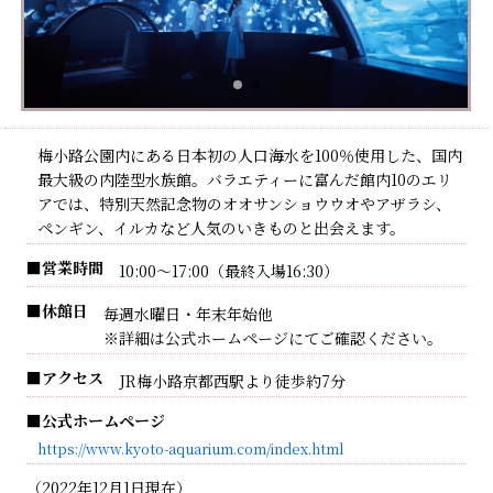
梅小路公園内にある日本初の人口海水を100％使用した、国内
最大級の内陸型水族館。バラエティーに富んだ館内10のエリ
アでは、特別天然記念物のオオサンショウウオやアザラシ、
ペンギン、イルカなど人気のいきものと出会えます。
■営業時間
10:00～17:00（最終入場16:30）
■休館日
毎週水曜日・年末年始他
※詳細は公式ホームページにてご確認ください。
■アクセス
JR梅小路京都西駅より徒歩約7分
■公式ホームページ
https://www.kyoto-aquarium.com/index.html