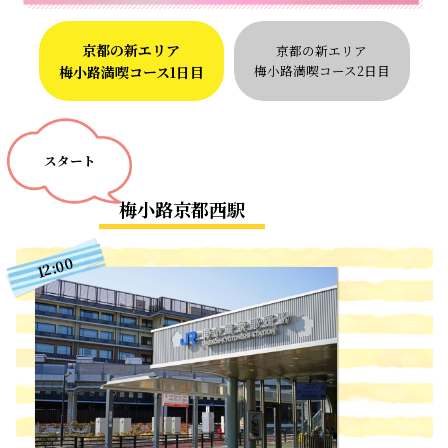
京都の新エリア
京都の新エリア
梅小路満喫コース2日目
梅小路満喫コース1日目
スタート
当社サイト内においてお客様ごとに最適なサービスを提
供する目的及び当社サイト外で最適な広告を表示するこ
梅小路京都西駅
とを目的にCookieを使用しています。Cookieの使用に
同意いただける場合は同意するを選択してください。詳
12:00
しくは
プライバシーポリシー
をご確認ください。
同意しない
同意する