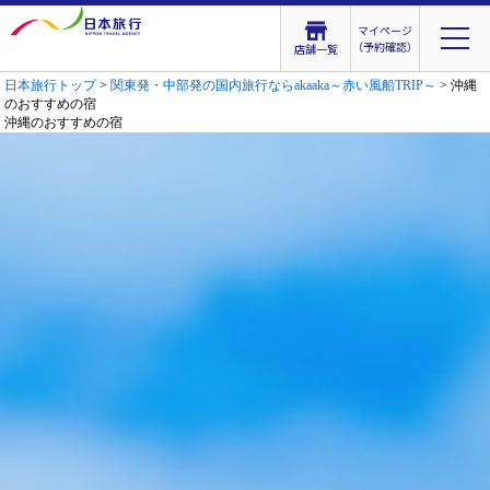
マイページ
（予約確認）
店舗一覧
日本旅行トップ
>
関東発・中部発の国内旅行ならakaaka～赤い風船TRIP～
> 沖縄
のおすすめの宿
沖縄のおすすめの宿