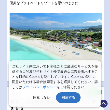
優美なプライベートリゾートを思いのままに
当社サイト内においてお客様ごとに最適なサービスを提
供する目的及び当社サイト外で最適な広告を表示するこ
もっとみる
とを目的にCookieを使用しています。Cookieの使用に
同意いただける場合は同意するを選択してください。詳
しくは
プライバシーポリシー
をご確認ください。
沖縄県
恩納村
リゾート
同意しない
同意する
Ｏｋｉｎａｗａ Ｓｐａ Ｒｅｓｏｒｔ Ｅ
ＸＥＳ