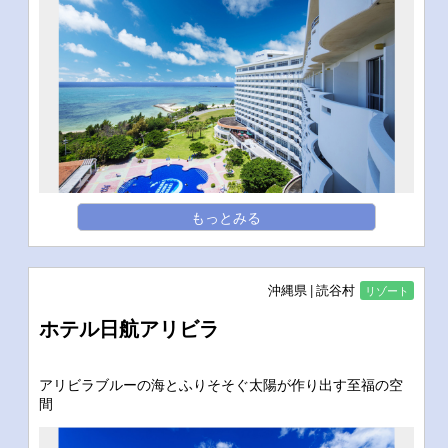
もっとみる
沖縄県
読谷村
リゾート
ホテル日航アリビラ
アリビラブルーの海とふりそそぐ太陽が作り出す至福の空
間