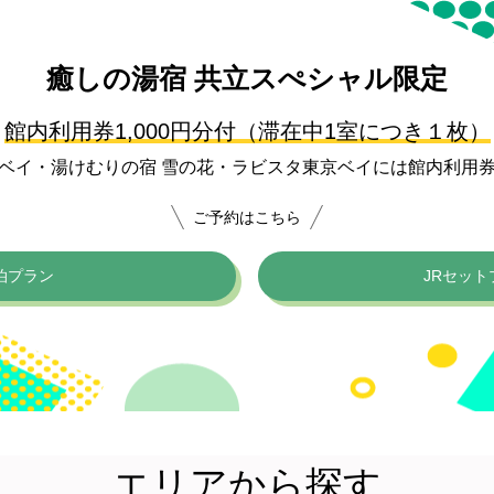
癒しの湯宿
共立スぺシャル限定
館内利用券1,000円分付
（滞在中1室につき１枚）
ベイ・湯けむりの宿 雪の花・ラビスタ東京ベイには館内利用
ご予約はこちら
泊プラン
JRセット
エリアから探す