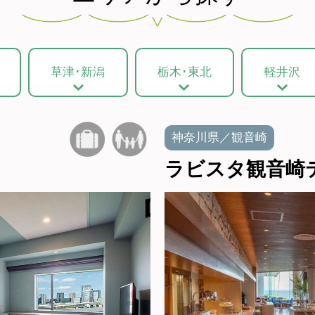
草津･新潟
栃木･東北
軽井沢
神奈川県／観音崎
ラビスタ観音崎