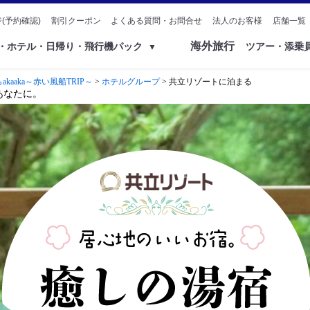
(予約確認)
割引クーポン
よくある質問・お問合せ
法人のお客様
店舗一覧
海外旅行
ク・ホテル・日帰り・飛行機パック
ツアー・添乗
▼
aaka～赤い風船TRIP～
>
ホテルグループ
> 共立リゾートに泊まる
あなたに。