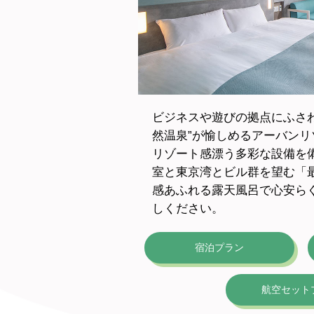
ビジネスや遊びの拠点にふさ
然温泉”が愉しめるアーバンリ
リゾート感漂う多彩な設備を
室と東京湾とビル群を望む「
感あふれる露天風呂で心安ら
しください。
宿泊プラン
航空セット