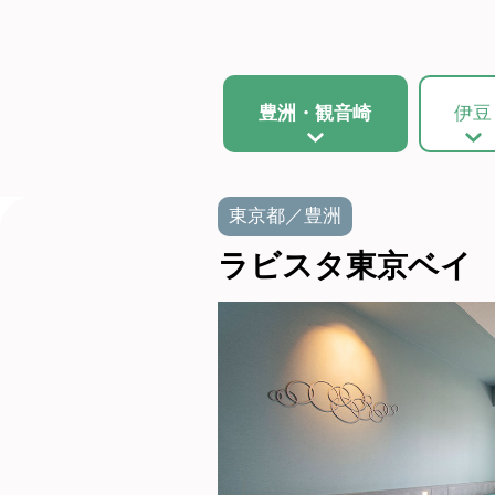
豊洲・観音崎
伊豆
東京都／豊洲
ラビスタ東京ベイ