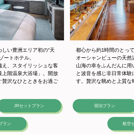
わしい豊洲エリア初の“天
都心から約1時間のとっ
ゾートホテル。
オーシャンビューの天然
備え、スタイリッシュな客
山海の幸をふんだんに用
最上階温泉大浴場」。開放
と波音を感じ非日常体験
ぐ贅沢なひとときをお過ご
す。贅沢な眺めと上質な
JRセットプラン
宿泊プラン
プラン
航空