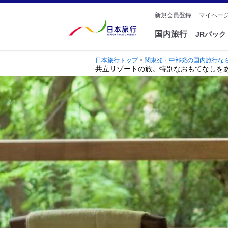
新規会員登録
マイページ
国内旅行
JRパッ
日本旅行トップ
>
関東発・中部発の国内旅行ならak
共立リゾートの旅。特別なおもてなしを