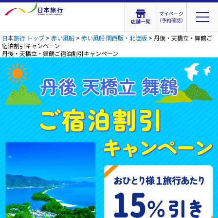
マイページ
（予約確認）
店舗一覧
日本旅行 トップ
>
赤い風船
>
赤い風船 関西版・北陸版
> 丹後・天橋立・舞鶴ご
宿泊割引キャンペーン
丹後・天橋立・舞鶴ご宿泊割引キャンペーン