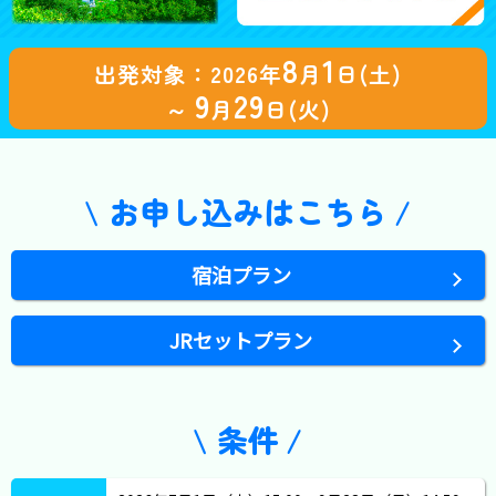
8
1
出発対象：2026年
月
日(土)
9
29
～
月
日(火)
お申し込みはこちら
宿泊プラン
JRセットプラン
条件