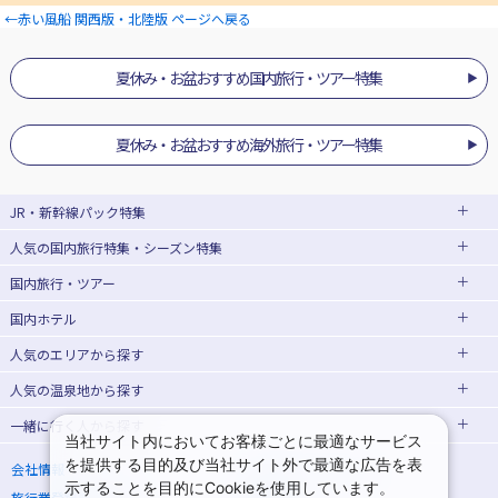
←赤い風船 関西版・北陸版 ページへ戻る
夏休み・お盆おすすめ国内旅行・ツアー特集
夏休み・お盆おすすめ海外旅行・ツアー特集
JR・新幹線パック
特集
人気の国内旅行特集・シーズン特集
JR・新幹線＋ホテルパック
日帰り JR・新幹線 パック
国内旅行・ツアー
東京ディズニーリゾート®への旅
ユニバーサル・スタジオ・ジャパン(USJ)
出張パック
EX旅パック
への旅
(EXダイナミックパック)
国内ホテル
北海道旅行・ツアー
ハウステンボスへの旅
温泉旅行
東京⇔大阪(新大阪) 新幹線パック
東京⇔名古屋 新幹線パック
人気のエリア
から探す
東北旅行・ツアー
日帰り旅行
飛行機+ホテルパック
大阪(新大阪)⇔東京 新幹線パック
人気の温泉地
から探す
北海道ホテル・旅館
青森旅行・ツアー
岩手旅行・ツアー
桜・お花見特集
ゴールデンウィーク(GW)の旅行
一緒に行く人
から探す
北海道
函館旅行
札幌旅行
宮城旅行・ツアー
秋田旅行・ツアー
当社サイト内においてお客様ごとに最適なサービス
夏休み・お盆休み旅行
シルバーウィーク旅行
一人旅 国内版
家族・子連れ旅行 国内版
湯の川温泉(北海道)
定山渓温泉(北海道)
を提供する目的及び当社サイト外で最適な広告を表
青森ホテル・旅館
岩手ホテル・旅館
山形旅行・ツアー
福島旅行・ツアー
会社情報
プライバシーポリシー
冬休み旅行
紅葉旅行
示することを目的にCookieを使用しています。
旅行業登録票・約款
規約集